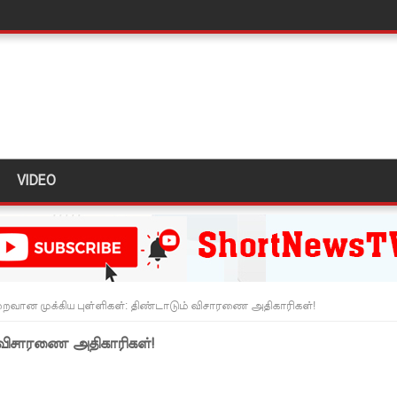
தியில் இறங்கத் தயாராகும் சட்டத்தரணிகள்!
தரமுயர்வு!
லைமை கட்டுப்பாட்டுக்குள்!
திருத்தச் சட்டமூலம்!
கை!
VIDEO
ளது!
 62 ஆக உயர்வு
கை!
ு!
ான முக்கிய புள்ளிகள்: திண்டாடும் விசாரணை அதிகாரிகள்!
ஜபக்ச செப்டம்பர் 29ஆம் தேதி காணொளி மூலம் சாட்சியமளிக்க
 விசாரணை அதிகாரிகள்!
ி!