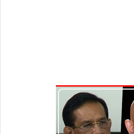
நாட்டில் தொடரும் சிறைக்கலவரங்கள் - முப்படையினருக
சிறையின் வாயிற்கதவை முற்றுகையிட்ட பல்லன்சேன
பேராதனைப் பல்கலை மாணவர்களுக்கான முக்கிய அற
பள்ளஞ்சேனை சிறையில் பதற்றம்: கைதிகள் கூரையி
குருவிட்ட சிறையின் பதற்றம் கட்டுப்பாட்டுக்குள் வந்த
புதிய மெகசின் சிறைச்சாலையில் நேற்று அமைதியின்மை
குருவிட்ட சிறை மோதலில் இருவர் பலி!
குருவிட்ட சிறைச்சாலையில் அமைதியின்மை!
நாடாளுமன்ற உறுப்பினர்களின் சம்பளம் உயர்த்தப்ப