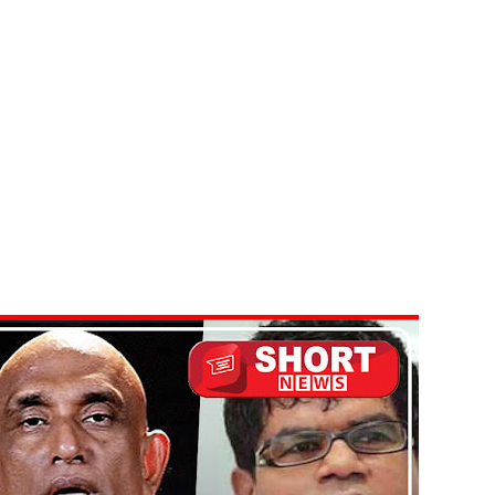
்கு விடுக்கப்பட்ட அறிவிப்பு!
 கைதிகள்!
ிவிப்பு
ல் ஏறி போராட்டம்
து!
 - 11 பேர் காயம்!
டவில்லை: எரிபொருள் கொடுப்பனவே திருத்தப்பட்டது!