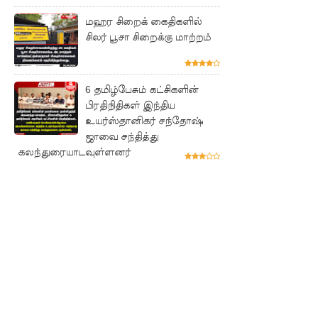
வேலைத்
மஹர சிறைக் கைதிகளில்
திட்டம் -
சிலர் பூசா சிறைக்கு மாற்றம்
அமைச்சர்
நளிந்த
6 தமிழ்பேசும் கட்சிகளின்
ஜயதிஸ்ஸ!
பிரதிநிதிகள் இந்திய
உயர்ஸ்தானிகர் சந்தோஷ்
முழுமை
ஜாவை சந்தித்து
யான
கலந்துரையாடவுள்ளனர்
கட்டுப்பாட்
டுக்குள்
வந்த
மெகசின்
சிறை!
ஹிருணி