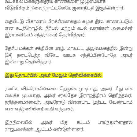
ட்ட
வடக்கில் மக்களுக்குரிய காணிகளை முழுமையாக
விடுவிக்கும் நிலைந்நாட்டிலேயே ஜனாதிபதி இருக்கின்றார்.
அறிவிப்பு!
தையிட்டு விகாரைப் பிரச்சினைக்கும் சுமுக தீர்வு காணப்படும்
சிறையின்
என கடற்றொழில், நீரியல் மற்றும் கடல் வளங்கள் அமைச்சர்
வாயிற்கத
இராமலிங்கம் சந்திரசேகர் தெரிவித்தார்.
வை
தேசிய மக்கள் சக்தியின் யாழ். மாவட்ட அலுவலகத்தில் இன்று
முற்றுகை
(24) நடைபெற்ற விசேட ஊடக சந்திப்பின்போதே அவர்
இவ்வாறு தெரிவித்தார்.
யிட்ட
பல்லன்சே
இது தொடர்பில் அவர் மேலும் தெரிவிக்கையில்,
ன
ரணில் விக்கிரமசிங்கவை நெருங்க முடியாது, அவர் மீது கை
கைதிகள்!
வைக்க முடியாது, அவர் சர்வதேச இராஜந்திரம் தெரிந்தவர்,
நரித்தனமானவர், அவரோடு விளையாட முற்பட வேண்டாம்
பேராத
என எதிரணியினர் கூறி வந்தனர்.
னைப்
இந்நிலையில் அவர் மீது சட்டம் பாய்ந்துள்ளதால்
பல்கலை
ராஜபக்சக்கள் ஆட்டம் கண்டுள்ளனர்.
மாணவர்