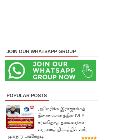
விடுதலை
கோரி
ஜெய்சங்க
ருக்கு
விஜய்
JOIN OUR WHATSAPP GROUP
கடிதம்!
இரு
ஆண்டுக
ள் இலக்கு
POPULAR POSTS
நிர்ணயிக்
அமெரிக்க இராஜாங்கத்
கப்பட்ட
திணைக்களத்தின் IVLP
டெங்கு
சர்வதேசத் தலைவர்கள்
வருகைத் திட்டத்தில் வசீர்
ஒழிப்பு
முக்தார் பங்கேற்பு.