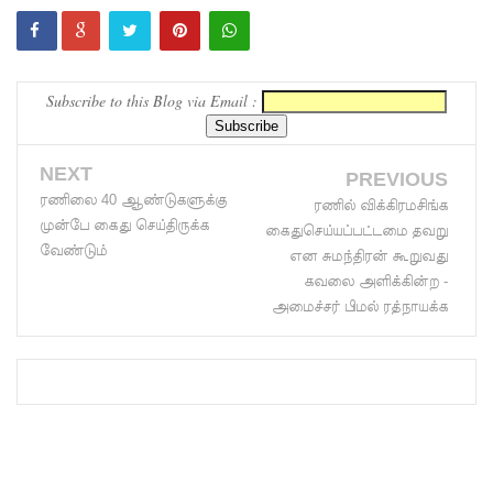
சிறையின்
பதற்றம்
Subscribe to this Blog via Email :
கட்டுப்பாட்
டுக்குள்
NEXT
வந்தது!
PREVIOUS
ரணிலை 40 ஆண்டுகளுக்கு
ரணில் விக்கிரமசிங்க
புதிய
முன்பே கைது செய்திருக்க
கைதுசெய்யப்பட்டமை தவறு
வேண்டும்
மெகசின்
என சுமந்திரன் கூறுவது
கவலை அளிக்கின்ற -
சிறைச்சா
அமைச்சர் பிமல் ரத்நாயக்க
லையில்
நேற்று
அமைதியி
ன்மை - 11
பேர்