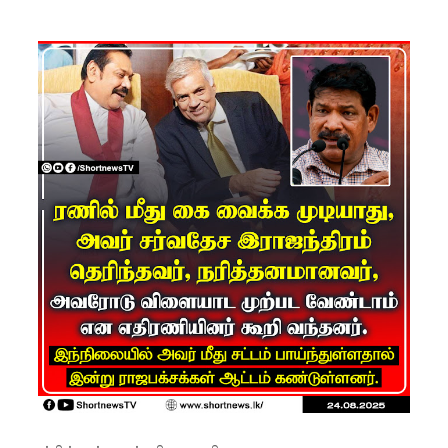
மெகசின்
சிறை
மோதலில்
கைதி
ஒருவர்
பலி!
நாட்டில்
தொடரும்
சிறைக்கல
வரங்கள் -
முப்படையி
னருக்கு
விடுக்கப்ப