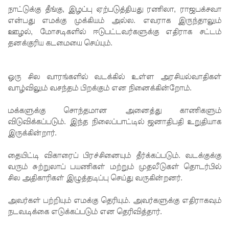
நாட்டுக்கு தீங்கு, இழப்பு ஏற்படுத்தியது ரணிலா, ராஜபக்சவா
களுக்கா
என்பது எமக்கு முக்கியம் அல்ல. எவராக இருந்தாலும்
ஊழல், மோசடிகளில் ஈடுபட்டவர்களுக்கு எதிராக சட்டம்
ன முக்கிய
தனக்குரிய கடமையை செய்யும்.
அறிவிப்பு
பள்ளஞ்
ஒரு சில வாரங்களில் வடக்கில் உள்ள அரசியல்வாதிகள்
சேனை
வாழ்விலும் வசந்தம் பிறக்கும் என நினைக்கின்றோம்.
சிறையில்
மக்களுக்கு சொந்தமான அனைத்து காணிகளும்
பதற்றம்:
விடுவிக்கப்படும். இந்த நிலைப்பாட்டில் ஜனாதிபதி உறுதியாக
இருக்கின்றார்.
கைதிகள்
கூரையில்
தையிட்டி விகாரைப் பிரச்சினையும் தீர்க்கப்படும். வடக்குக்கு
வரும் சுற்றுலாப் பயணிகள் மற்றும் முதலீடுகள் தொடர்பில்
ஏறி
சில அதிகாரிகள் இழுத்தடிப்பு செய்து வருகின்றனர்.
போராட்ட
அவர்கள் பற்றியும் எமக்கு தெரியும். அவர்களுக்கு எதிராகவும்
ம்
நடவடிக்கை எடுக்கப்படும் என தெரிவித்தார்.
குருவிட்ட