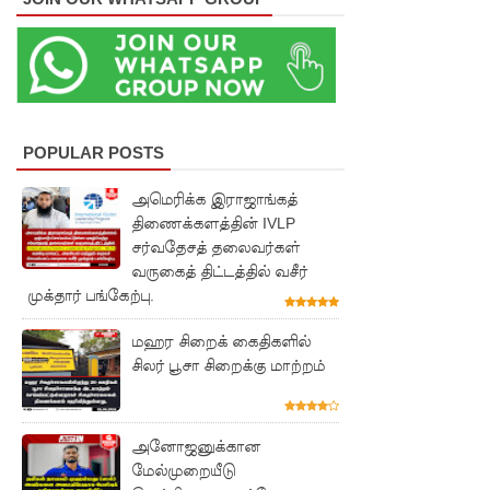
மெகசின்
சிறை!
குருவிட்ட
மற்றும்
POPULAR POSTS
பல்லன்சே
அமெரிக்க இராஜாங்கத்
ன
திணைக்களத்தின் IVLP
சர்வதேசத் தலைவர்கள்
சிறைச்சா
வருகைத் திட்டத்தில் வசீர்
லைகளின்
முக்தார் பங்கேற்பு.
நிலைமை
மஹர சிறைக் கைதிகளில்
கட்டுப்பாட்
சிலர் பூசா சிறைக்கு மாற்றம்
டுக்குள்!
வர்த்தமா
அனோஜனுக்கான
மேல்முறையீடு
னியில்