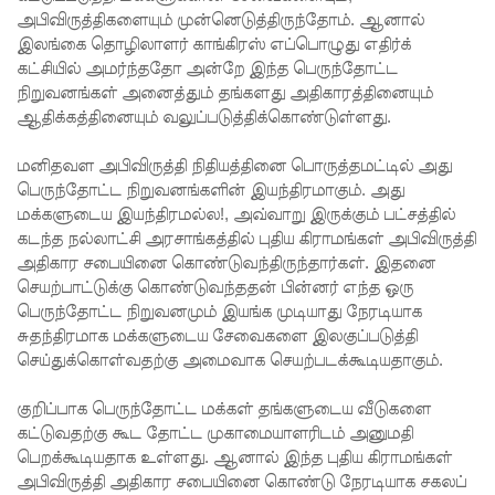
அபிவிருத்திகளையும் முன்னெடுத்திருந்தோம். ஆனால்
நீதிமன்றம்
இலங்கை தொழிலாளர் காங்கிரஸ் எப்பொழுது எதிர்க்
கட்சியில் அமர்ந்ததோ அன்றே இந்த பெருந்தோட்ட
உத்தரவு!
நிறுவனங்கள் அனைத்தும் தங்களது அதிகாரத்தினையும்
நேற்றைய
ஆதிக்கத்தினையும் வலுப்படுத்திக்கொண்டுள்ளது.
மெகசின்
மனிதவள அபிவிருத்தி நிதியத்தினை பொருத்தமட்டில் அது
சிறை
பெருந்தோட்ட நிறுவனங்களின் இயந்திரமாகும். அது
மக்களுடைய இயந்திரமல்ல!, அவ்வாறு இருக்கும் பட்சத்தில்
மோதலில்
கடந்த நல்லாட்சி அரசாங்கத்தில் புதிய கிராமங்கள் அபிவிருத்தி
கைதி
அதிகார சபையினை கொண்டுவந்திருந்தார்கள். இதனை
செயற்பாட்டுக்கு கொண்டுவந்ததன் பின்னர் எந்த ஒரு
ஒருவர்
பெருந்தோட்ட நிறுவனமும் இயங்க முடியாது நேரடியாக
பலி!
சுதந்திரமாக மக்களுடைய சேவைகளை இலகுப்படுத்தி
செய்துக்கொள்வதற்கு அமைவாக செயற்படக்கூடியதாகும்.
நாட்டில்
குறிப்பாக பெருந்தோட்ட மக்கள் தங்களுடைய வீடுகளை
தொடரும்
கட்டுவதற்கு கூட தோட்ட முகாமையாளரிடம் அனுமதி
சிறைக்கல
பெறக்கூடியதாக உள்ளது. ஆனால் இந்த புதிய கிராமங்கள்
அபிவிருத்தி அதிகார சபையினை கொண்டு நேரடியாக சகலப்
வரங்கள் -