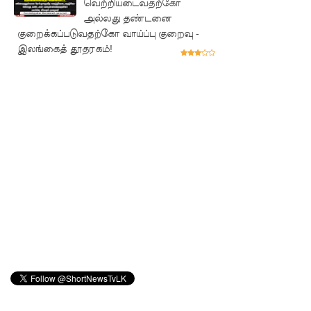
வெற்றியடைவதற்கோ
வெளியா
அல்லது தண்டனை
குறைக்கப்படுவதற்கோ வாய்ப்பு குறைவு -
னது
இலங்கைத் தூதரகம்!
22வது
அரசியல
மைப்புத்
திருத்தச்
சட்டமூலம்
!