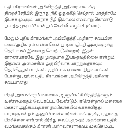
பேராத
புதிய கிராமங்கள் அபிவிருத்தி அதிகார சபைக்கு
திறைச்சேரியில் இருந்து நிதி ஒதுக்கீடு செய்தால் மாத்திரமே
னைப்
இயக்க முடியும். மாறாக நிதி இலாமல் எவ்வாறு கொண்டு
பல்கலை
நடாத்த முடியும்? என்றும் கேள்வி எழுப்பியுள்ளார்.
மாணவர்
மேலும் புதிய கிராமங்கள் அபிவிருத்தி அதிகார சபையின்
களுக்கா
பலம்/அதிகாரம் என்னவென்று ஜனாதிபதி அவர்களுக்கு
தெரியாமல் இவ்வாறு செயற்படுகின்றார். இதன்
ன முக்கிய
காரணமாகவே இது முறையாக இயங்குவதில்லை என்றும்,
இதனை அமைச்சின் ஒரு பிரிவாக மாற்றுவதாகவும்
அறிவிப்பு
தெரிவித்துள்ளார்கள். குறிப்பாக ஏனைய நிறுவனங்கள்
பள்ளஞ்
போன்று அல்ல புதிய கிராமங்கள் அபிவிருத்தி அதிகார
சபையானது.
சேனை
சிறையில்
பிரதி அமைச்சரும் மலையக ஆளுங்கட்சி பிரதிநிதிகளும்
உண்மைக்கும் வெட்கப்பட வேண்டும். ஏனென்றால் மலையக
பதற்றம்:
மக்கள் அதிகப்படியான நம்பிக்கையில் வாக்களித்து
கைதிகள்
பாராளுமன்றம் அனுப்பி உள்ளார்கள். மக்களுக்கு ஏதாவது
பிரச்சினை என்றால் தீர்த்து வைப்பதற்கும் அதற்கான பதில்
கூரையில்
வழங்குவதற்கும் திறானி அற்றவர்களாகவும் முதுகெழும்பு