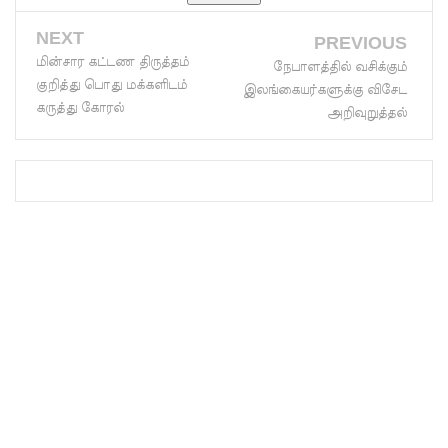
அமைதியி
ன்மை!
NEXT
PREVIOUS
மின்சார கட்டண திருத்தம்
நேபாளத்தில் வசிக்கும்
மீனவர்க
குறித்து பொது மக்களிடம்
இலங்கையர்களுக்கு விசேட
ள்
கருத்து கோரல்
அறிவுறுத்தல்
விடுதலை
கோரி
ஜெய்சங்க
ருக்கு
விஜய்
கடிதம்!
இரு
ஆண்டுக
ள் இலக்கு
நிர்ணயிக்