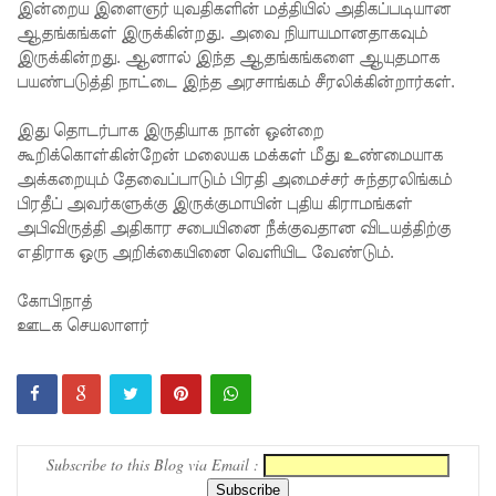
நேற்று
இன்றைய இளைஞர் யுவதிகளின் மத்தியில் அதிகப்படியான
ஆதங்கங்கள் இருக்கின்றது. அவை நியாயமானதாகவும்
அமைதியி
இருக்கின்றது. ஆனால் இந்த ஆதங்கங்களை ஆயுதமாக
பயண்படுத்தி நாட்டை இந்த அரசாங்கம் சீரலிக்கின்றார்கள்.
ன்மை - 11
பேர்
இது தொடர்பாக இருதியாக நான் ஒன்றை
கூறிக்கொள்கின்றேன் மலையக மக்கள் மீது உண்மையாக
காயம்!
அக்கறையும் தேவைப்பாடும் பிரதி அமைச்சர் சுந்தரலிங்கம்
குருவிட்ட
பிரதீப் அவர்களுக்கு இருக்குமாயின் புதிய கிராமங்கள்
அபிவிருத்தி அதிகார சபையினை நீக்குவதான விடயத்திற்கு
சிறை
எதிராக ஒரு அறிக்கையினை வெளியிட வேண்டும்.
மோதலில்
கோபிநாத்
இருவர்
ஊடக செயலாளர்
பலி!
குருவிட்ட
சிறைச்சா
லையில்
Subscribe to this Blog via Email :