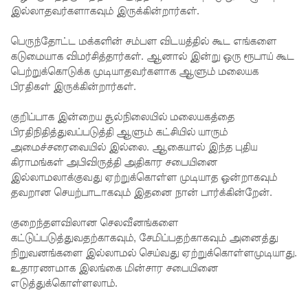
ஏறி
இல்லாதவர்களாகவும் இருக்கின்றார்கள்.
போராட்ட
பெருந்தோட்ட மக்களின் சம்பள விடயத்தில் கூட எங்களை
ம்
கடுமையாக விமர்சித்தார்கள். ஆனால் இன்று ஒரு ரூபாய் கூட
பெற்றுக்கொடுக்க முடியாதவர்களாக ஆளும் மலையக
குருவிட்ட
பிரதிகள் இருக்கின்றார்கள்.
சிறையின்
குறிப்பாக இன்றைய சூல்நிலையில் மலையகத்தை
பதற்றம்
பிரதிநிதித்துவப்படுத்தி ஆளும் கட்சியில் யாரும்
அமைச்சரைவையில் இல்லை. ஆகையால் இந்த புதிய
கட்டுப்பாட்
கிராமங்கள் அபிவிருத்தி அதிகார சபையினை
டுக்குள்
இல்லாமலாக்குவது ஏற்றுக்கொள்ள முடியாத ஒன்றாகவும்
தவறான செயற்பாடாகவும் இதனை நான் பார்க்கின்றேன்.
வந்தது!
புதிய
குறைந்தளவிலான செலவீனங்களை
கட்டுப்படுத்துவதற்காகவும், சேமிப்பதற்காகவும் அனைத்து
மெகசின்
நிறுவனங்களை இல்லாமல் செய்வது ஏற்றுக்கொள்ளமுடியாது.
சிறைச்சா
உதாரணமாக இலங்கை மின்சார சபையினை
எடுத்துக்கொள்ளலாம்.
லையில்