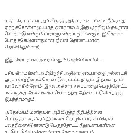
குகன்
காணாமற்
-புதிய கிராமங்கள் அபிவிருத்தி அதிகார சபையினை நீக்குவது
போன
ஏற்றுக்கொள்ள முடியாத ஒன்றாகவும் இது முற்றிலும் தவறான
வழக்கு
செயற்பாடு என்றும் பாராளுமன்ற உறுப்பினரும், இ.தொ.கா
பொதுச்செயலாளருமான ஜீவன் தொண்டமான்
கோட்டாப
தெரிவித்துள்ளார்.
ய
இது தொடர்பாக அவர் மேலும் தெரிவிக்கையில்....
ராஜபக்ச
செப்டம்பர்
புதிய கிராமங்கள் அபிவிருத்தி அதிகார சபையானது நல்லாட்சி
அரசாங்கத்தினால் கொண்டுவரப்பட்டதாகும். இதனை நாம்
29ஆம்
வரவேற்கின்றோம். இந்த அதிகார சபையானது பெருந்தோட்ட
தேதி
மக்களுக்கு சேவைகளை செய்வதற்கு தேவைப்படுகின்ற ஒரு
இயந்திரமாகும்.
காணொ
ளி மூலம்
அதேசமயம் மனிதவள அபிவிருத்தி நிதியத்தினை
பொருத்தவரைக்கும் இலங்கை தொழிலாளர் காங்கிரஸ்
சாட்சியம
பலத்தினைக்கொண்டு பெருந்தோட்ட நிறுவனங்களினை
கட்டுப்படுத்தி மக்களுக்கான சேவைகளையும்,
ளிக்க