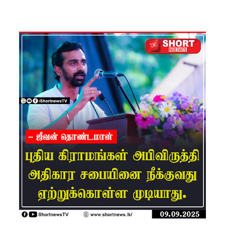
களுக்கு
மண்சரிவு
அபாய
எச்சரிக்
கை!
மட்டக்கள
ப்பு
சிறைச்சா
லையை
சுற்றி
பலத்த
பாதுகாப்பு!
லலித் -