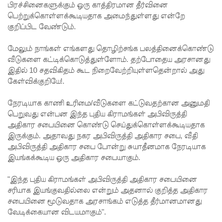
பிரச்சினைகளுக்கும் ஒரு காத்திரமான தீர்வினை
முப்படையி
பெற்றுக்கொள்ளக்கூடியதாக அமைந்துள்ளது என்றே
குறிப்பிட வேண்டும்.
னருக்கு
விடுக்கப்ப
மேலும் நாங்கள் எங்களது தொழிற்சங்க பலத்தினைக்கொண்டு
வீடுகளை கட்டிக்கொடுத்துள்ளோம். தற்போதைய அரசானது
ட்ட
இதில் 10 சதவிகிதம் கூட நிறைவேற்றியுள்ளதென்றால் அது
அறிவிப்பு!
கேள்விக்குறியே!.
சிறையின்
நேரடியாக காணி உரிமை/வீடுகளை கட்டுவதற்கான அனுமதி
வாயிற்கத
பெறுவது என்பன இந்த புதிய கிராமங்கள் அபிவிருத்தி
அதிகார சபையினை கொண்டு செய்துக்கொள்ளக்கூடியதாக
வை
இருக்கும். அதாவது நகர அபிவிருத்தி அதிகார சபை, வீதி
அபிவிருத்தி அதிகார சபை போன்று சுயாதீனமாக நேரடியாக
முற்றுகை
இயங்கக்கூடிய ஒரு அதிகார சபையாகும்.
யிட்ட
"இந்த புதிய கிராமங்கள் அபிவிருத்தி அதிகார சபையினை
பல்லன்சே
சரியாக இயங்குவதில்லை என்றும் அதனால் குறித்த அதிகார
ன
சபையினை மூடுவதாக அரசாங்கம் எடுத்த தீர்மானமானது
வேடிக்கையான விடயமாகும்".
கைதிகள்!