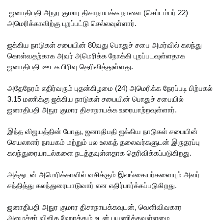
முயன்ற
ஜனாதிபதி அநுர குமார திசாநாயக்க நாளை (செப்டம்பர் 22)
இருவர்
அமெரிக்காவிற்கு புறப்பட்டு செல்லவுள்ளார்.
கைது!
ஐக்கிய நாடுகள் சபையின் 80வது பொதுச் சபை அமர்வில் கலந்து
நாடு
கொள்வதற்காக அவர் அமெரிக்க நோக்கி புறப்படவுள்ளதாக
ஜனாதிபதி ஊடக பிரிவு தெரிவித்துள்ளது.
தழுவிய
சோதனை
அதேநேரம் எதிர்வரும் புதன்கிழமை (24) அமெரிக்க நேரப்படி பிற்பகல்
3.15 மணிக்கு ஐக்கிய நாடுகள் சபையின் பொதுச் சபையில்
களில்
ஜனாதிபதி அநுர குமார திசாநாயக்க உரையாற்றவுள்ளார்.
தரமற்ற
இந்த விஜயத்தின் போது, ​​ஜனாதிபதி ஐக்கிய நாடுகள் சபையின்
தலைக்கவ
செயலாளர் நாயகம் மற்றும் பல உலகத் தலைவர்களுடன் இருதரப்பு
சங்கள் 431
கலந்துரையாடல்களை நடத்தவுள்ளதாக தெரிவிக்கப்படுகிறது.
பறிமுதல்!
அத்துடன் அமெரிக்காவில் வசிக்கும் இலங்கையர்களையும் அவர்
இலங்கை
சந்தித்து கலந்துரையாடுவார் என எதிர்பார்க்கப்படுகிறது.
யர்களை
ஜனாதிபதி அநுர குமார திசாநாயக்கவுடன், வெளிவிவகார
அமைச்சர் விஜித ஹேரத்தும் உடன் பயணிக்கவுள்ளமை
இலக்கு