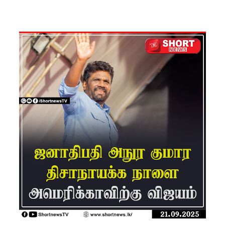
சிமாரா
அலியின்
சிறுவர்
கதை நூல்
ஆகஸ்ட்
15
வெளியீடு!
மகசின்
சிறைக்கு
ள்
போதைப்
பொருள்
வீச