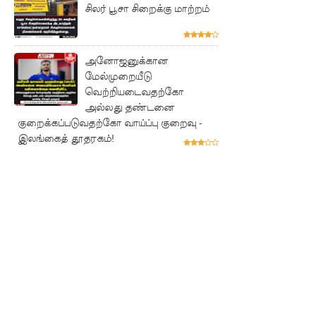
சிலர் பூசா சிறைக்கு மாற்றம்
புலமைப்ப
ரிசில்
பரீட்சை
அனோஜனுக்கான
மேல்முறையீடு
தொடர்பில்
வெற்றியடைவதற்கோ
முக்கிய
அல்லது தண்டனை
குறைக்கப்படுவதற்கோ வாய்ப்பு குறைவு -
அறிவிப்பு!
இலங்கைத் தூதரகம்!
நாடாளும
ன்ற
உறுப்பின
ர்களின்
சம்பளம்
உயர்த்தப்
படவில்