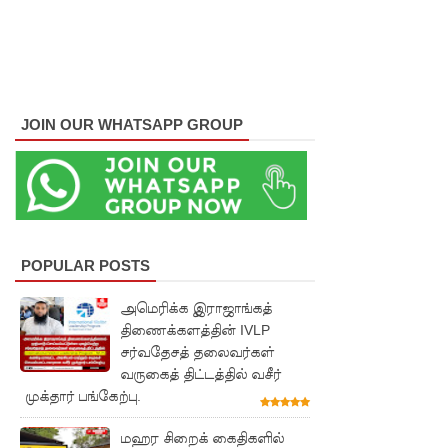
குவைத் -
கொழும்பு
ஸ்ரீலங்கன்
வானூர்தி
JOIN OUR WHATSAPP GROUP
சேவைக
ள் இன்று
முதல்
மீண்டும்
POPULAR POSTS
ஆரம்பம்!
அமெரிக்க இராஜாங்கத்
நாளை
திணைக்களத்தின் IVLP
சர்வதேசத் தலைவர்கள்
இடம்பெற
வருகைத் திட்டத்தில் வசீர்
வுள்ள
முக்தார் பங்கேற்பு.
தரம் 5
மஹர சிறைக் கைதிகளில்