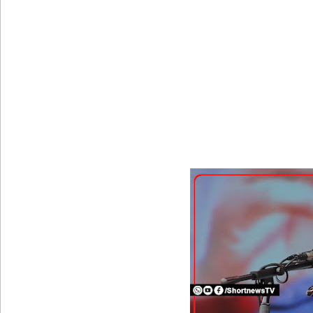
நெடுந்தீவு அருகே இந்திய மீன்பிடிக் கப்பல் கவிழ்வு
குருக்கள்மடம் மனிதப்புதைகுழி வழக்கு விசாரணை ஆ
பல்கலைக்கழகப் பதிவு ஆரம்பம்
கஞ்சிபானை இம்ரானை கைது செய்ய மலேசிய - சர
ஈட்டி எறிதலுக்கான உலக தரவரிசையில் ரூமேஷ் தரங்
புத்தாக்க ஆராய்ச்சிகளுக்கு அரசின் ஆதரவு முழுமை
மாகாண சபைத் தேர்தலை விரைவில் நடத்துமாறு இந
ஐ.எம்.எப். அடிமைகளாக மாறியதால் வாழ்க்கைச் சும
சிறைகளும் குற்றவாளிகளும் அற்ற முன்மாதிரி நாட