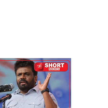
கஸ்ட் 24க்கு ஒத்திவைப்பு
்வதேச பொலிஸாருடன் இலங்கை இணைந்து நடவடிக்கை!
க முதலிடத்தில்!
யாக கிடைக்கும் - பிரதமர்!
்தியா கோரிக்கை!
ை அதிகரித்தது - சஜித் பிரேமதாச!
்டை உருவாக்குவதே அரசாங்கத்தின் இலக்கு