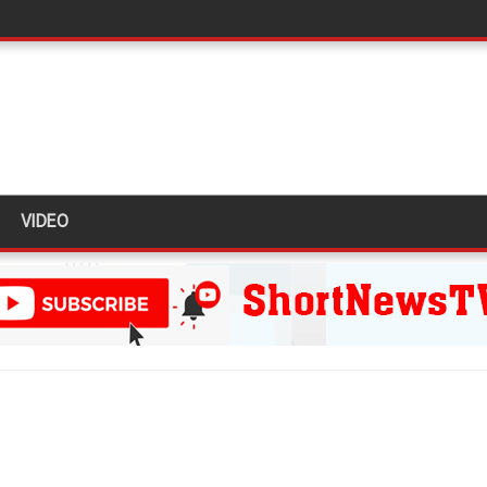
க்கு பாதிப்பு
ுறவுச் செயலாளர் மிஸ்ரி!
 அல்லது தண்டனை குறைக்கப்படுவதற்கோ வாய்ப்பு குறைவு
VIDEO
் இடையில் சந்திப்பு!
 உயர்ஸ்தானிகரிடம் எடுத்துரைக்கப்பட்டது!
பரீட்சைகளுக்கு விசேட ஏற்பாடுகள்
ுயன்ற இருவர் கைது
 தள்ளுபடி
!