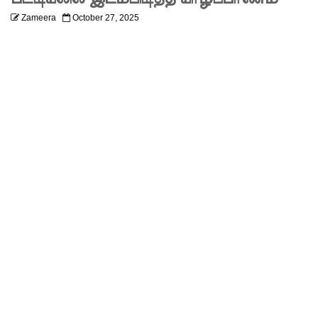
திருத்தப்ப
Zameera
October 27, 2025
ட்டது!
22ஆவது
அரசியல
மைப்புத்
திருத்தத்தி
ற்கு
எதிராக
வீதியில்
இறங்கத்
தயாராகும்
சட்டத்தர
ணிகள்!