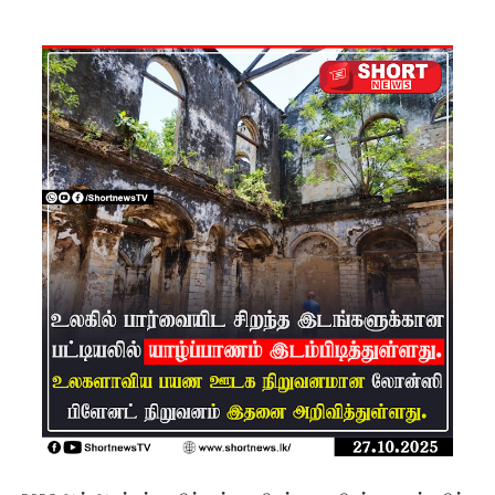
ஷானி
அபேசேக
ர, பிரதிக்
காவல்து
றை மா
அதிபராக
தரமுயர்வு!
குருவிட்ட
மற்றும்
பல்லன்சே
ன
சிறைச்சா
லைகளின்