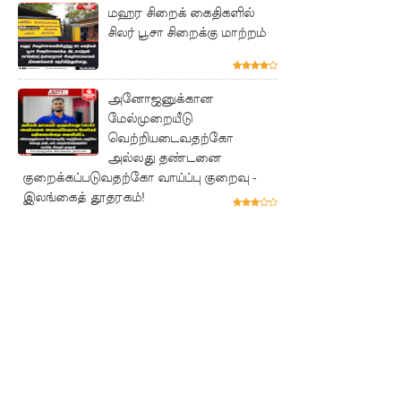
போன
மஹர சிறைக் கைதிகளில்
சிலர் பூசா சிறைக்கு மாற்றம்
வழக்கு
கோட்டாப
அனோஜனுக்கான
ய
மேல்முறையீடு
ராஜபக்ச
வெற்றியடைவதற்கோ
அல்லது தண்டனை
செப்டம்பர்
குறைக்கப்படுவதற்கோ வாய்ப்பு குறைவு -
29ஆம்
இலங்கைத் தூதரகம்!
தேதி
காணொ
ளி மூலம்
சாட்சியம
ளிக்க
நீதிமன்றம்