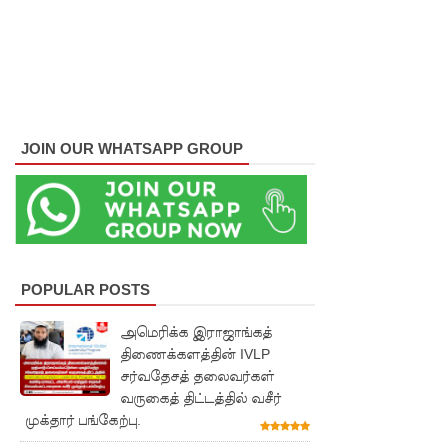
அபாய
எச்சரிக்
கை!
மட்டக்கள
JOIN OUR WHATSAPP GROUP
ப்பு
சிறைச்சா
லையை
சுற்றி
POPULAR POSTS
பலத்த
பாதுகாப்பு!
அமெரிக்க இராஜாங்கத்
திணைக்களத்தின் IVLP
லலித் -
சர்வதேசத் தலைவர்கள்
குகன்
வருகைத் திட்டத்தில் வசீர்
முக்தார் பங்கேற்பு.
காணாமற்