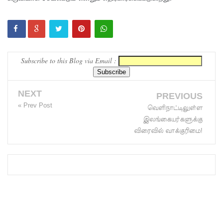
ச்சாலையி
லும்
விசேட
Subscribe to this Blog via Email :
பாதுகாப்பு
நடவடிக்
NEXT
PREVIOUS
கை!
« Prev Post
வெளிநாட்டிலுள்ள
இலங்கை
இலங்கையர்களுக்கு
விரைவில் வாக்குரிமை!
அணியின்
பலம்
துடுப்பாட்
டத்திலே
யே
உள்ளது!