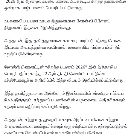
நிலைமை
2026 ஆம் ஆண்டில் உலகில் பார்வையிடக்கூடிய சிறந்த நகரங்களில்
ஒன்றாக யாழ்ப்பாணம் பெயரிடப்பட்டுள்ளது.
கட்டுப்பாட்
உலகளாவிய பயண ஊடக நிறுவனமான லோன்ஸி பிளேனட்
டுக்குள்!
நிறுவனம் இதனை அறிவித்துள்ளது.
வர்த்தமா
அத்துடன், இது தனித்துவமான கலாசார பாரம்பரியத்தை கொண்ட
னியில்
இடமாக அமைந்துள்ளமையினால், உலகளாவிய ஈர்ப்பை மீண்டும்
வெளியா
உறுதிப்படுத்தியுள்ளது.
னது
லோன்லி பிளானட்டின் “சிறந்த பயணம் 2026” இன் இத்தாலிய
22வது
மொழி பதிப்பு கடந்த 22 ஆம் திகதி வெளியிடப்பட்டுள்ள
உத்தியோகபூர்வ அறிவிப்பில் இந்த விடயம் தெரிவிக்கப்பட்டுள்ளது.
அரசியல
மைப்புத்
இந்த தனித்துவமான அங்கீகாரம் இலங்கையின் சர்வதேச ஈர்ப்பை
மேம்படுத்தவும், சுற்றுலாப் பயணிகளின் வருகையை அதிகரிக்கவும்
திருத்தச்
உதவும் என எதிர்பார்க்கப்படுகின்றது.
சட்டமூலம்
அத்துடன், சுற்றுலாத் துறையில் சமூக அடிப்படையிலான சுற்றுலா
!
அனுபவங்களை ஊக்குவிக்கவும் ஒரு சக்திவாய்ந்த சந்தைப்படுத்தல்
கருவியாக செயல்படும் என்றும் எதிர்பார்க்கப்படுகிறது.
யாழ்.சிறை