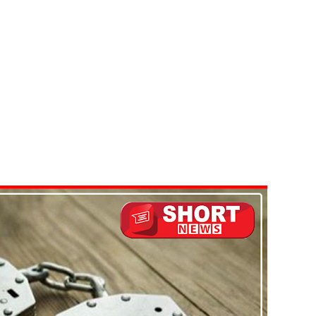
் இடையில் சந்திப்பு!
 உயர்ஸ்தானிகரிடம் எடுத்துரைக்கப்பட்டது!
பரீட்சைகளுக்கு விசேட ஏற்பாடுகள்
ுயன்ற இருவர் கைது
 தள்ளுபடி
வீச்சு!
கஸ்ட் 24க்கு ஒத்திவைப்பு