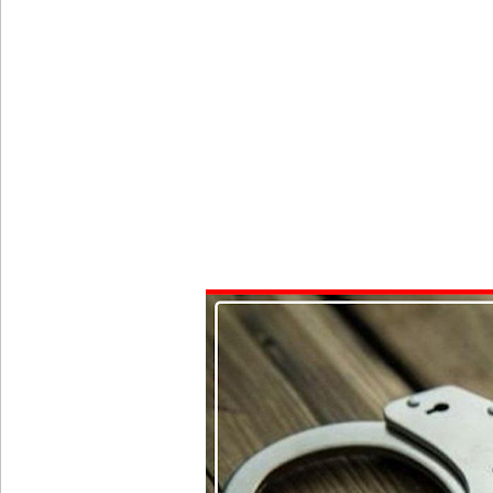
இந்திய வெளியுறவுச் செயலாளருக்கும், ஜனாதிபதிக்கும
தமிழ் பேசும் மக்களின் உரிமைகள் தொடர்பில் இந்திய
சீரற்ற வானிலை: புலமைப்பரிசில் மற்றும் உயர்தரப் 
களுத்துறை சிறைச்சாலைக்கு ஹெரோயின் கடத்த ம
உயர்தரப் பரீட்சையை ஒத்திவைக்குமாறு கோரிய மனு
ஊழல் தடுப்பு சட்டமூலத்தில் மீண்டும் திருத்தம்!
சாகிப் அல் ஹசனின் வீட்டின் மீது பெற்றோல் குண்டு 
நெடுந்தீவு அருகே இந்திய மீன்பிடிக் கப்பல் கவிழ்வு
குருக்கள்மடம் மனிதப்புதைகுழி வழக்கு விசாரணை ஆ