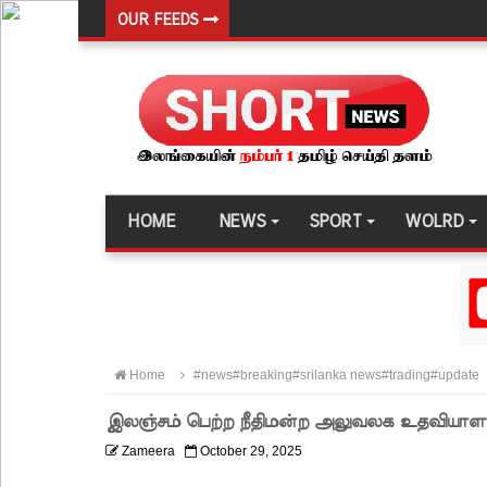
OUR FEEDS
பல்கலைக்கழகப் பதிவு ஆரம்பம்
கஞ்சிபானை இம்ரானை கைது செய்ய மலேசிய - சர
ஈட்டி எறிதலுக்கான உலக தரவரிசையில் ரூமேஷ் தரங்
புத்தாக்க ஆராய்ச்சிகளுக்கு அரசின் ஆதரவு முழுமை
மாகாண சபைத் தேர்தலை விரைவில் நடத்துமாறு இந
HOME
NEWS
SPORT
WOLRD
ஐ.எம்.எப். அடிமைகளாக மாறியதால் வாழ்க்கைச் சும
சிறைகளும் குற்றவாளிகளும் அற்ற முன்மாதிரி நாட
சீரற்ற வானிலையால் 16 ஆயிரத்திற்கும் அதிகமானோரு
மத்திய மாகாணத்தின் புதிய ஆளுநர் பதவியேற்பு!
Home
#news#breaking#srilanka news#trading#update
எதிர்க்கட்சித் தலைவரைச் சந்தித்தார் இந்திய வெளிய
இலஞ்சம் பெற்ற நீதிமன்ற அலுவலக உதவியாளர
அனோஜனுக்கான மேல்முறையீடு வெற்றியடைவதற்கோ
Zameera
October 29, 2025
- இலங்கைத் தூதரகம்!