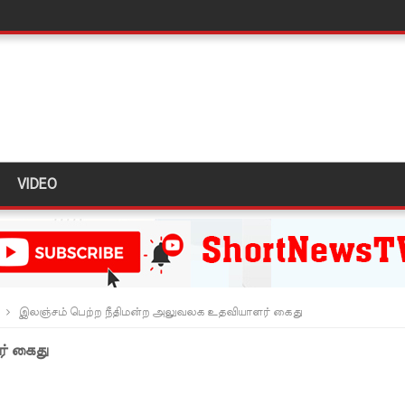
்வதேச பொலிஸாருடன் இலங்கை இணைந்து நடவடிக்கை!
க முதலிடத்தில்!
யாக கிடைக்கும் - பிரதமர்!
்தியா கோரிக்கை!
VIDEO
ை அதிகரித்தது - சஜித் பிரேமதாச!
்டை உருவாக்குவதே அரசாங்கத்தின் இலக்கு
க்கு பாதிப்பு
இலஞ்சம் பெற்ற நீதிமன்ற அலுவலக உதவியாளர் கைது
ுறவுச் செயலாளர் மிஸ்ரி!
் கைது
 அல்லது தண்டனை குறைக்கப்படுவதற்கோ வாய்ப்பு குறைவு