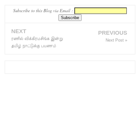
கோட்டாப
Subscribe to this Blog via Email :
ய
NEXT
ராஜபக்ச
PREVIOUS
ரணில் விக்கிரமசிங்க இன்று
Next Post »
செப்டம்பர்
தமிழ் நாட்டுக்கு பயணம்
29ஆம்
தேதி
காணொ
ளி மூலம்
சாட்சியம
ளிக்க
நீதிமன்றம்
உத்தரவு!
நேற்றைய