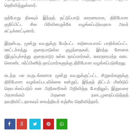
எச்சரிக்
தெரிவித்துள்ளார்.
கை!
தற்போது நிலவும் இந்தத் தட்டுப்பாடு காரணமாக, திரிபோசா
மட்டக்கள
குறிப்பிட்ட சில பிரிவினருக்கே வழங்கப்படுவதாக அவர்
சுட்டிக்காட்டினார்.
ப்பு
சிறைச்சா
இதன்படி, மூன்று வயதுக்கு மேற்பட்ட கடுமையாகப் பாதிக்கப்பட்ட
ஊட்டச்சத்து குறைபாடுள்ள குழந்தைகள், இரத்த சோகை
லையை
(இரும்புச்சத்து குறைபாடு) உள்ள தாய்மார்கள், சுகாதாரமற்ற எடை
சுற்றி
கொண்ட கர்ப்பிணித் தாய்மார்களுக்கு திரிபோசா வழங்கப்படுகிறது.
பலத்த
கடந்த பல வருடங்களாக மூன்று வயதுக்குட்பட்ட சிறுவர்களுக்கு
பாதுகாப்பு!
திரிபோசா வழங்கப்படவில்லை என்றும், இந்தத் திட்டம் மீண்டும்
தொடங்கப்படும் என அதிகாரிகள் அறிவித்த போதிலும், இதுவரை
லலித் -
அரசாங்கம் அதனை நடைமுறைப்படுத்தத்
தவறிவிட்டதாகவும் வைத்தியர் சஞ்சீவ தெரிவித்தார்.
குகன்
காணாமற்
போன
வழக்கு