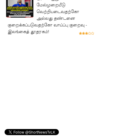
மாணவர்
மேல்முறையீடு
வெற்றியடைவதற்கோ
களுக்கா
அல்லது தண்டனை
ன முக்கிய
குறைக்கப்படுவதற்கோ வாய்ப்பு குறைவு -
இலங்கைத் தூதரகம்!
அறிவிப்பு
பள்ளஞ்
சேனை
சிறையில்
பதற்றம்:
கைதிகள்
கூரையில்
ஏறி
போராட்ட
ம்