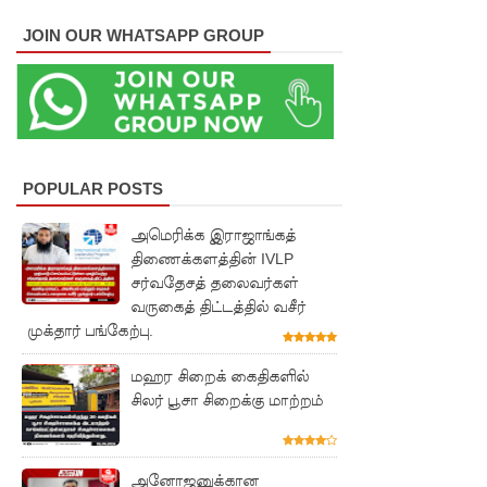
ட்ட
JOIN OUR WHATSAPP GROUP
அறிவிப்பு!
சிறையின்
வாயிற்கத
வை
POPULAR POSTS
முற்றுகை
அமெரிக்க இராஜாங்கத்
யிட்ட
திணைக்களத்தின் IVLP
பல்லன்சே
சர்வதேசத் தலைவர்கள்
வருகைத் திட்டத்தில் வசீர்
ன
முக்தார் பங்கேற்பு.
கைதிகள்!
மஹர சிறைக் கைதிகளில்
பேராத
சிலர் பூசா சிறைக்கு மாற்றம்
னைப்
பல்கலை
அனோஜனுக்கான