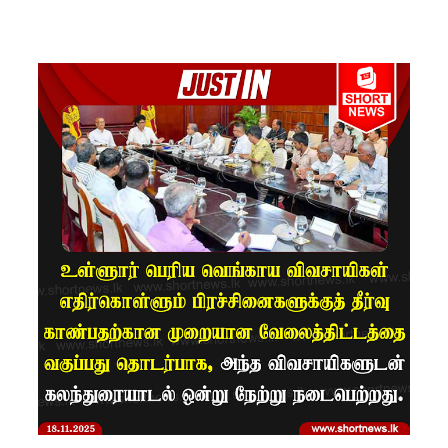
ம்பு
சிறைச்சா
லை
மோதல்:
சந்தேகநப
ர்கள் 62
ஆக
உயர்வு
நான்கு
மாவட்டங்
களுக்கு
மண்சரிவு
அபாய