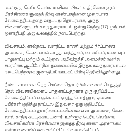
எச்சரிக்
உள்ளூர் பெரிய வெங்காய விவசாயிகள் எதிர்கொள்ளும்
கை!
பிரச்சினைகளுக்குத் தீர்வு காண்பதற்கான முறையான
வேலைத்திட்டத்தை வகுப்பது தொடர்பாக, அந்த
மட்டக்கள
விவசாயிகளுடன் கலந்துரையாடல் ஒன்று நேற்று (17) முற்பகல்
ப்பு
ஜனாதிபதி அலுவலகத்தில் நடைபெற்றது.
சிறைச்சா
விவசாயம், கால்நடை வளர்ப்பு, காணி மற்றும் நீர்ப்பாசன
லையை
அமைச்சர் கே.டி. லால் காந்த, வர்த்தகம், வாணிபம், உணவுப்
பாதுகாப்பு மற்றும் கூட்டுறவு அபிவிருத்தி அமைச்சர் வசந்த
சுற்றி
சமரசிங்க ஆகியோரின் தலைமையில் இந்தக் கலந்துரையாடல்
பலத்த
நடைபெற்றதாக ஜனாதிபதி ஊடகப் பிரிவு தெரிவித்துள்ளது.
பாதுகாப்பு!
நீண்ட காலமாக நெற் செய்கை தொடர்பில் கவனம் செலுத்தி
லலித் -
நெல் விவசாயிகளைப் பாதுகாப்பதற்காக ஒரு குறிப்பிட்ட
வேலைத்திட்டம் வகுக்கப்பட்டிருந்த போதிலும், ஏனைய
குகன்
பயிர்கள் குறித்து நாட்டில் இதுவரை ஒரு குறிப்பிட்ட
காணாமற்
வேலைத்திட்டம் தயாரிக்கப்படவில்லை என அமைச்சர் கே.டி.
லால் காந்த சுட்டிக்காட்டினார். உள்ளூர் பெரிய வெங்காய
போன
விவசாயிகளின் பிரச்சினைகளுக்குத் தீர்வு காண அரசாங்கம்
என்ற வகையில் ஒரு குறிப்பிட்ட வேலைத்திட்டம்
வழக்கு