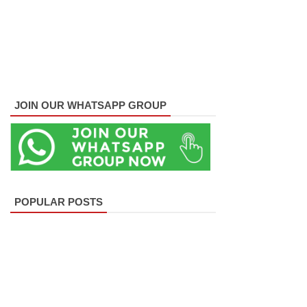
குருவிட்ட
சிறையின்
பதற்றம்
கட்டுப்பாட்
டுக்குள்
JOIN OUR WHATSAPP GROUP
வந்தது!
புதிய
மெகசின்
சிறைச்சா
POPULAR POSTS
லையில்
நேற்று
அமைதியி
ன்மை - 11