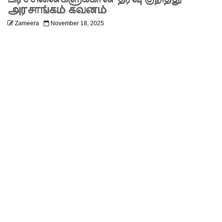
லும்
அரசாங்கம் கவனம்
Zameera
November 18, 2025
விசேட
பாதுகாப்பு
நடவடிக்
கை!
இலங்கை
அணியின்
பலம்
துடுப்பாட்
டத்திலே
யே
உள்ளது!
நீர்கொழு