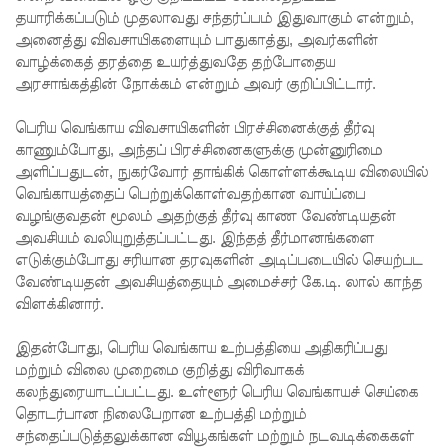
தயாரிக்கப்படும் முதலாவது சந்தர்ப்பம் இதுவாகும் என்றும்,
கோட்டாப
அனைத்து விவசாயிகளையும் பாதுகாத்து, அவர்களின்
வாழ்க்கைத் தரத்தை உயர்த்துவதே தற்போதைய
ய
அரசாங்கத்தின் நோக்கம் என்றும் அவர் குறிப்பிட்டார்.
ராஜபக்ச
பெரிய வெங்காய விவசாயிகளின் பிரச்சினைக்குத் தீர்வு
செப்டம்பர்
காணும்போது, அந்தப் பிரச்சினைகளுக்கு முன்னுரிமை
29ஆம்
அளிப்பதுடன், நுகர்வோர் தாங்கிக் கொள்ளக்கூடிய விலையில்
வெங்காயத்தைப் பெற்றுக்கொள்வதற்கான வாய்ப்பை
தேதி
வழங்குவதன் மூலம் அதற்குத் தீர்வு காண வேண்டியதன்
காணொ
அவசியம் வலியுறுத்தப்பட்டது. இந்தத் தீர்மானங்களை
எடுக்கும்போது சரியான தரவுகளின் அடிப்படையில் செயற்பட
ளி மூலம்
வேண்டியதன் அவசியத்தையும் அமைச்சர் கே.டி. லால் காந்த
சாட்சியம
விளக்கினார்.
ளிக்க
இதன்போது, பெரிய வெங்காய உற்பத்தியை அதிகரிப்பது
மற்றும் விலை முறைமை குறித்து விரிவாகக்
நீதிமன்றம்
கலந்துரையாடப்பட்டது. உள்ளூர் பெரிய வெங்காயச் செய்கை
உத்தரவு!
தொடர்பான நிலைபேறான உற்பத்தி மற்றும்
சந்தைப்படுத்தலுக்கான வியூகங்கள் மற்றும் நடவடிக்கைகள்
நேற்றைய