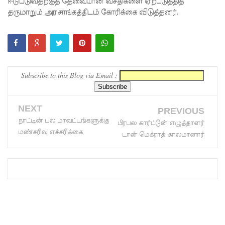
ஈடுபடுவதற்குத் தேவையான வசதிகளை ஏற்படுத்தித்
ட்ட
தருமாறும் அரசாங்கத்திடம் கோரிக்கை விடுத்தனர்.
அறிவிப்பு!
சிறையின்
வாயிற்கத
Subscribe to this Blog via Email :
வை
முற்றுகை
NEXT
PREVIOUS
யிட்ட
நாட்டின் பல மாவட்டங்களுக்கு
பிரபல கார்ட்டூன் எழுத்தாளர்
பல்லன்சே
மண்சரிவு எச்சரிக்கை
டான் மெக்ராத் காலமானார்
ன
கைதிகள்!
பேராத
னைப்
பல்கலை