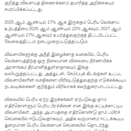
குறித்து விவசாயத் திணைக்களம் தயாரித்த அறிக்கையும்
மெகசின்
சமர்ப்பிக்கப்பட்டது.
சிறை
2025 ஆம் ஆண்டில் 17% ஆக இருக்கும் பெரிய வெங்காய
மோதலில்
உற்பத்தியை 2026 ஆம் ஆண்டில் 22% ஆகவும், 2027 ஆம்
ஆண்டில் 27% ஆகவும் உயர்த்துவதற்குத் திட்டமிடப்பட்ட
கைதி
வேலைத்திட்டம் நடைமுறைப்படுத்தப்படும்.
ஒருவர்
விவசாயிகளுக்கு அநீதி இழைக்காத வகையில், பெரிய
பலி!
வெங்காயத்திற்கு ஒரு நிலையான விலையை நிர்ணயிக்க
நாட்டில்
அரசாங்கம் தீர்மானித்துள்ளதாகவும் இங்கு
வலியுறுத்தப்பட்டது. அத்துடன், சேமிப்புக் கிடங்குகள் உட்பட
தொடரும்
விவசாயிகளின் வசதிகளை விரிவுபடுத்துவதற்கு எடுக்கக்கூடிய
நடவடிக்கைகள் குறித்தும் விரிவாகக் கலந்துரையாடப்பட்டது.
சிறைக்கல
வரங்கள் -
விலையில் பெரிய ஏற்ற இறக்கங்கள் ஏற்படுவது தாம்
எதிர்கொள்ளும் பெரிய பிரச்சினை என இங்கு சுட்டிக்காட்டிய
முப்படையி
விவசாயிகள், அந்த அபாயத்தை எதிர்கொண்டு தாம் பயிர்ச்
னருக்கு
செய்கையில் ஈடுபடுவதாகவும், அதிக வருமானம் ஈட்டக்கூடிய
துறையான பெரிய வெங்காயச் செய்கையில் தொடர்ந்து
விடுக்கப்ப