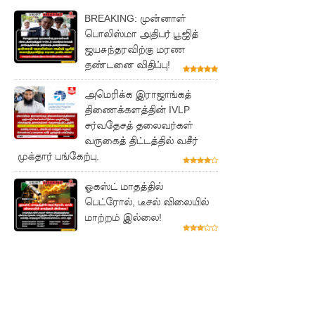
களுத்து
BREAKING: முன்னாள்
பொலிஸ்மா அதிபர் பூஜித்
றை
ஜயசுந்தரவிற்கு மரண
முஸ்லிம்
தண்டனை விதிப்பு!
மத்திய
அமெரிக்க இராஜாங்கத்
கல்லூரியி
திணைக்களத்தின் IVLP
சர்வதேசத் தலைவர்கள்
ல்
வருகைத் திட்டத்தில் வசீர்
முக்தார் பங்கேற்பு.
நிர்மாணிக்
கப்பட்ட
ஓகஸ்ட் மாதத்தில்
பெட்ரோல், டீசல் விலையில்
நவீன
மாற்றம் இல்லை!
விஞ்ஞான
ஆய்வகக்
கட்டிடம்
திறப்பு!