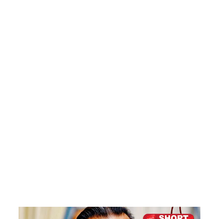
MP!
விலங்குக
ள், தேசிய
நீர்
வழங்கல்
வடிகால்
சபை
சட்டமூலங்
கள்
நிறைவேற்
றம்!
146
சட்டவி