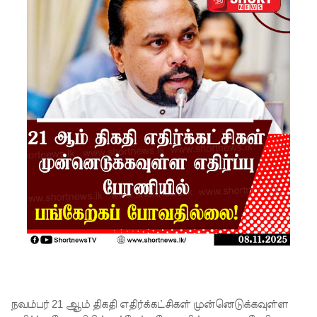
ரோத
சூதாட்ட
இணையத
ளங்களை
முடக்குமா
று
உத்தரவு!
பரீட்சைக்
காலத்தில்
இடர்கள்
ஏற்பட்டா
ல்
அறிவிக்க
நவம்பர் 21 ஆம் திகதி எதிர்க்கட்சிகள் முன்னெடுக்கவுள்ள