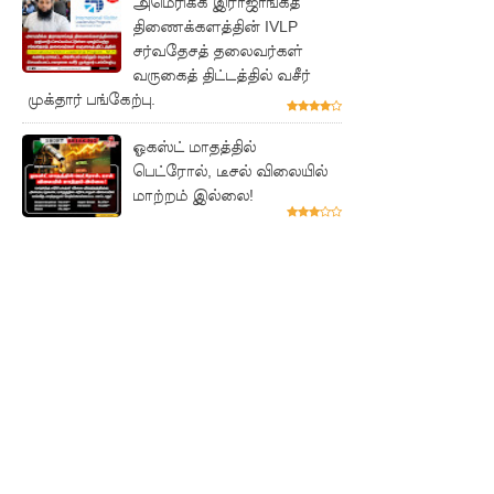
அமெரிக்க இராஜாங்கத்
கப்பல்
திணைக்களத்தின் IVLP
சர்வதேசத் தலைவர்கள்
கவிழ்வு
வருகைத் திட்டத்தில் வசீர்
குருக்கள்ம
முக்தார் பங்கேற்பு.
டம்
ஓகஸ்ட் மாதத்தில்
மனிதப்பு
பெட்ரோல், டீசல் விலையில்
மாற்றம் இல்லை!
தைகுழி
வழக்கு
விசார
ணை
ஆகஸ்ட்
24க்கு
ஒத்திவைப்
பு