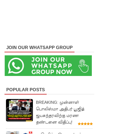
மீண்டும்
திருத்தம்!
சாகிப் அல்
ஹசனின்
JOIN OUR WHATSAPP GROUP
வீட்டின்
மீது
பெற்றோ
ல் குண்டு
வீச்சு!
POPULAR POSTS
நெடுந்தீவு
BREAKING: முன்னாள்
பொலிஸ்மா அதிபர் பூஜித்
அருகே
ஜயசுந்தரவிற்கு மரண
இந்திய
தண்டனை விதிப்பு!
மீன்பிடிக்