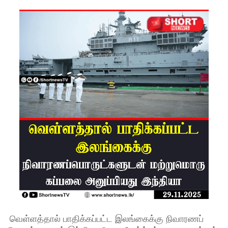
கான
லிட்ரோ
எரிவாயு
விலையில்
மாற்றமில்
லை!
பயிற்சி
ஓட்டுநர் (
L பலகை)
வாகனங்க
ள்
அதிவேக
நெடுஞ்சா
வெள்ளத்தால் பாதிக்கப்பட்ட இலங்கைக்கு நிவாரணப்