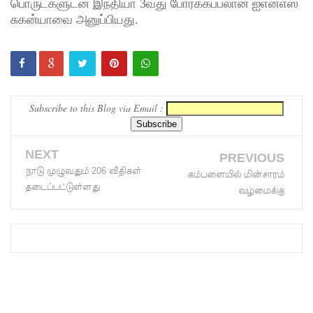
லையில்
பொருட்களுடன் இந்தியா 3வது போர்க்கப்பலான ஐஎன்எஸ்
சுகன்யாவை அனுப்பியது.
செல்ல
தடை!
இலங்கை
யின்
Subscribe to this Blog via Email :
பெரிய
வெங்காய
NEXT
PREVIOUS
த்
நாடு முழுவதும் 206 வீதிகள்
கம்பளையில் மின்சாரம்
தடைப்பட்டுள்ளது
வழமைக்கு
தேவையி
ல் 10 வீதம்
மட்டுமே
உள்நாட்டு
உற்பத்தி -
வசந்த