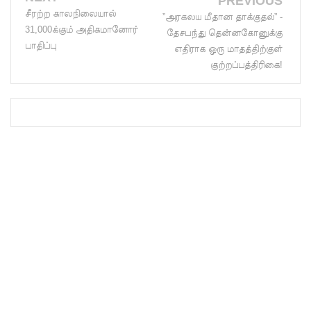
PREVIOUS
MP!
சீரற்ற காலநிலையால்
”அரகலய மீதான தாக்குதல்” -
31,000க்கும் அதிகமானோர்
தேசபந்து தென்னகோனுக்கு
விலங்குக
பாதிப்பு
எதிராக ஒரு மாதத்திற்குள்
ள், தேசிய
குற்றப்பத்திரிகை!
நீர்
வழங்கல்
வடிகால்
சபை
சட்டமூலங்
கள்
நிறைவேற்
றம்!
146
சட்டவி