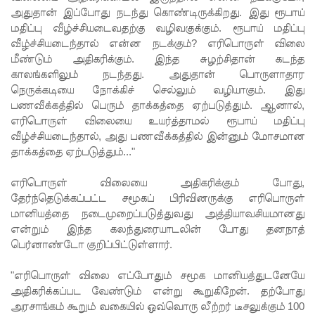
அதுதான் இப்போது நடந்து கொண்டிருக்கிறது. இது ரூபாய்
ஹிருணி
மதிப்பு வீழ்ச்சியடைவதற்கு வழிவகுக்கும். ரூபாய் மதிப்பு
வீழ்ச்சியடைந்தால் என்ன நடக்கும்? எரிபொருள் விலை
காவின்
மீண்டும் அதிகரிக்கும். இந்த சுழற்சிதான் கடந்த
சிறைத்
காலங்களிலும் நடந்தது. அதுதான் பொருளாதார
நெருக்கடியை நோக்கிச் செல்லும் வழியாகும். இது
தண்ட
பணவீக்கத்தில் பெரும் தாக்கத்தை ஏற்படுத்தும். ஆனால்,
னைக்கு
எரிபொருள் விலையை உயர்த்தாமல் ரூபாய் மதிப்பு
வீழ்ச்சியடைந்தால், அது பணவீக்கத்தில் இன்னும் மோசமான
எதிரான
தாக்கத்தை ஏற்படுத்தும்..."
மேல்மு
எரிபொருள் விலையை அதிகரிக்கும் போது,
றையீட்டு
தேர்ந்தெடுக்கப்பட்ட சமூகப் பிரிவினருக்கு எரிபொருள்
விசார
மானியத்தை நடைமுறைப்படுத்துவது அத்தியாவசியமானது
என்றும் இந்த கலந்துரையாடலின் போது தனநாத்
ணை
பெர்னாண்டோ குறிப்பிட்டுள்ளார்.
செப்டம்பர்
"எரிபொருள் விலை எப்போதும் சமூக மானியத்துடனேயே
23 வரை
அதிகரிக்கப்பட வேண்டும் என்று கூறுகிறேன். தற்போது
அரசாங்கம் கூறும் வகையில் ஒவ்வொரு லீற்றர் டீசலுக்கும் 100
ஒத்திவைப்