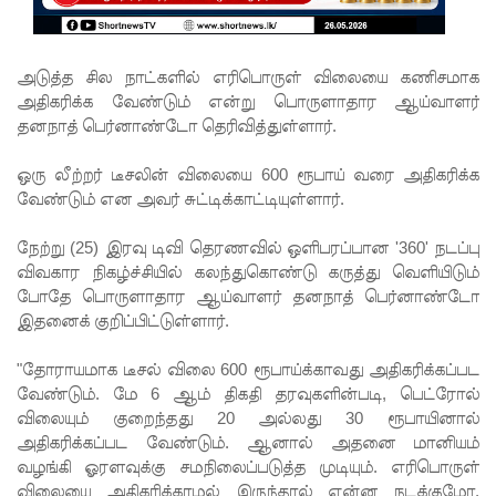
டெங்கு
ஒழிப்பு
அடுத்த சில நாட்களில் எரிபொருள் விலையை
கணிசமாக
வேலைத்
அதிகரிக்க வேண்டும் என்று பொருளாதார ஆய்வாளர்
திட்டம் -
தனநாத் பெர்னாண்டோ தெரிவித்துள்ளார்.
அமைச்சர்
ஒரு லீற்றர் டீசலின் விலையை 600 ரூபாய் வரை அதிகரிக்க
நளிந்த
வேண்டும் என அவர் சுட்டிக்காட்டியுள்ளார்.
ஜயதிஸ்ஸ!
நேற்று (25) இரவு டிவி தெரணவில் ஒளிபரப்பான '360' நடப்பு
முழுமை
விவகார நிகழ்ச்சியில் கலந்துகொண்டு கருத்து வெளியிடும்
போதே பொருளாதார ஆய்வாளர் தனநாத் பெர்னாண்டோ
யான
இதனைக் குறிப்பிட்டுள்ளார்.
கட்டுப்பாட்
"தோராயமாக டீசல் விலை 600 ரூபாய்க்காவது அதிகரிக்கப்பட
டுக்குள்
வேண்டும். மே 6 ஆம் திகதி தரவுகளின்படி, பெட்ரோல்
வந்த
விலையும் குறைந்தது 20 அல்லது 30 ரூபாயினால்
அதிகரிக்கப்பட வேண்டும். ஆனால் அதனை மானியம்
மெகசின்
வழங்கி ஓரளவுக்கு சமநிலைப்படுத்த முடியும். எரிபொருள்
விலையை அதிகரிக்காமல் இருந்தால் என்ன நடக்குமோ,
சிறை!