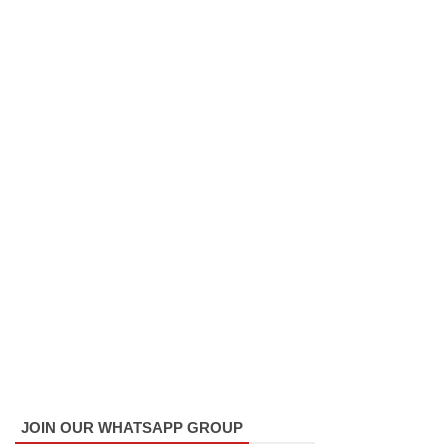
ரோத
சூதாட்ட
இணையத
ளங்களை
முடக்குமா
று
உத்தரவு!
பரீட்சைக்
காலத்தில்
இடர்கள்
ஏற்பட்டா
ல்
அறிவிக்க
JOIN OUR WHATSAPP GROUP