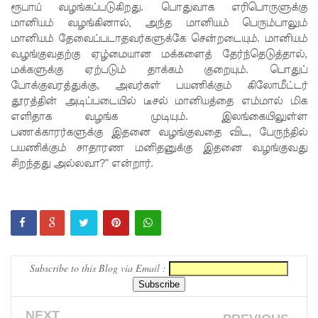
ரூபாய் வழங்கப்படுகிறது. பொதுவாக எரிபொருளுக்கு
பு!
மானியம் வழங்கினால், அந்த மானியம் பெரும்பாலும்
மானியம் தேவைப்படாதவர்களுக்கே சென்றடையும். மானியம்
சுகாதார
வழங்குவதற்கு ஏழ்மையான மக்களைத் தேர்ந்தெடுத்தால்,
உதவியா
மக்களுக்கு ஏற்படும் தாக்கம் குறையும். பொதுப்
போக்குவரத்துக்கு, அவர்கள் பயணிக்கும் கிலோமீட்டர்
ளர்
தூரத்தின் அடிப்படையில் டீசல் மானியத்தை எம்மால் மிக
நியமனங்க
எளிதாக வழங்க முடியும். இலங்கையிலுள்ள
பணக்காரர்களுக்கு இதனை வழங்குவதை விட, பேருந்தில்
ளில்
பயணிக்கும் சாதாரண மனிதனுக்கு இதனை வழங்குவது
சுகாதார
சிறந்தது அல்லவா?" என்றார்.
தொண்டர்
களையும்
உள்வாங்க
வும் -
Subscribe to this Blog via Email :
உதுமா
லெப்பை
NEXT