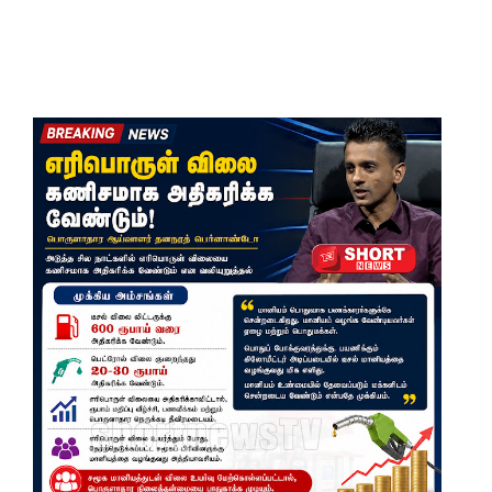
மீனவர்க
ள்
விடுதலை
கோரி
ஜெய்சங்க
ருக்கு
விஜய்
கடிதம்!
இரு
ஆண்டுக
ள் இலக்கு
நிர்ணயிக்
கப்பட்ட