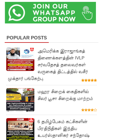
5
தொலை
பேசி
இலக்கங்க
POPULAR POSTS
ள்!
அமெரிக்க இராஜாங்கத்
தாயகம்
திணைக்களத்தின் IVLP
சர்வதேசத் தலைவர்கள்
திரும்புவத
வருகைத் திட்டத்தில் வசீர்
ற்கு ஷேக்
முக்தார் பங்கேற்பு.
ஹசீனா
மஹர சிறைக் கைதிகளில்
தயார்! -
சிலர் பூசா சிறைக்கு மாற்றம்
பங்களா
தேஷில்
6 தமிழ்பேசும் கட்சிகளின்
பிரதிநிதிகள் இந்திய
மீண்டும்
உயர்ஸ்தானிகர் சந்தோஷ்