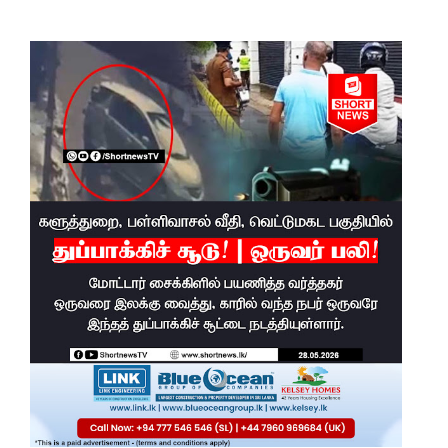
மீனவர்க
ள்
விடுதலை
கோரி
ஜெய்சங்க
ருக்கு
விஜய்
கடிதம்!
இரு
ஆண்டுக
ள் இலக்கு
நிர்ணயிக்
கப்பட்ட