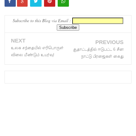
ஹிருணி
காவின்
Subscribe to this Blog via Email :
சிறைத்
NEXT
தண்ட
PREVIOUS
உலக சந்தையில் எரிபொருள்
சூதாட்டத்தில் ஈடுபட்ட 6 சீன
னைக்கு
விலை மீண்டும் உயர்வு!
நாட்டு பிரஜைகள் கைது
எதிரான
மேல்மு
றையீட்டு
விசார
ணை
செப்டம்பர்
23 வரை
ஒத்திவைப்