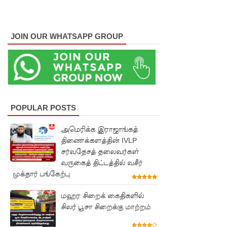
MP!
விலங்குக
JOIN OUR WHATSAPP GROUP
ள், தேசிய
நீர்
வழங்கல்
வடிகால்
POPULAR POSTS
சபை
அமெரிக்க இராஜாங்கத்
சட்டமூலங்
திணைக்களத்தின் IVLP
கள்
சர்வதேசத் தலைவர்கள்
வருகைத் திட்டத்தில் வசீர்
நிறைவேற்
முக்தார் பங்கேற்பு.
றம்!
மஹர சிறைக் கைதிகளில்
146
சிலர் பூசா சிறைக்கு மாற்றம்
சட்டவி