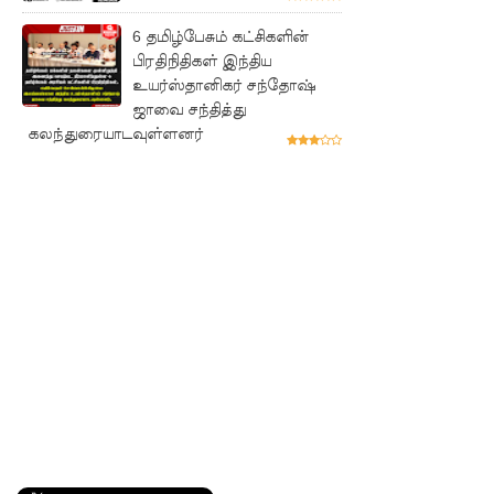
ரோத
6 தமிழ்பேசும் கட்சிகளின்
சூதாட்ட
பிரதிநிதிகள் இந்திய
உயர்ஸ்தானிகர் சந்தோஷ்
இணையத
ஜாவை சந்தித்து
ளங்களை
கலந்துரையாடவுள்ளனர்
முடக்குமா
று
உத்தரவு!
பரீட்சைக்
காலத்தில்
இடர்கள்
ஏற்பட்டா
ல்
அறிவிக்க