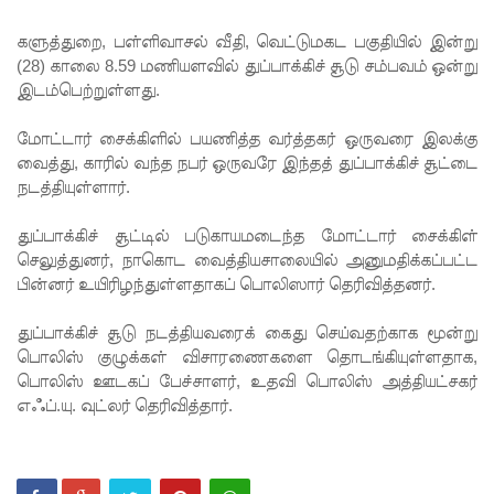
டெங்கு
ஒழிப்பு
களுத்துறை, பள்ளிவாசல் வீதி, வெட்டுமகட பகுதியில்
இன்று
(28) காலை 8.59 மணியளவில் துப்பாக்கிச் சூடு சம்பவம் ஒன்று
வேலைத்
இடம்பெற்றுள்ளது.
திட்டம் -
மோட்டார் சைக்கிளில் பயணித்த வர்த்தகர் ஒருவரை இலக்கு
அமைச்சர்
வைத்து, காரில் வந்த நபர் ஒருவரே இந்தத் துப்பாக்கிச் சூட்டை
நடத்தியுள்ளார்.
நளிந்த
ஜயதிஸ்ஸ!
துப்பாக்கிச் சூட்டில் படுகாயமடைந்த மோட்டார் சைக்கிள்
செலுத்துனர், நாகொட வைத்தியசாலையில் அனுமதிக்கப்பட்ட
முழுமை
பின்னர் உயிரிழந்துள்ளதாகப் பொலிஸார் தெரிவித்தனர்.
யான
துப்பாக்கிச் சூடு நடத்தியவரைக் கைது செய்வதற்காக மூன்று
கட்டுப்பாட்
பொலிஸ் குழுக்கள் விசாரணைகளை தொடங்கியுள்ளதாக,
டுக்குள்
பொலிஸ் ஊடகப் பேச்சாளர், உதவி பொலிஸ் அத்தியட்சகர்
எஃப்.யு. வுட்லர் தெரிவித்தார்.
வந்த
மெகசின்
சிறை!