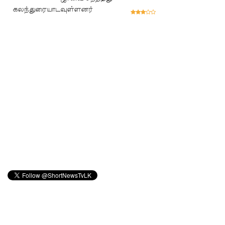
ன்மை!
கலந்துரையாடவுள்ளனர்
மீனவர்க
ள்
விடுதலை
கோரி
ஜெய்சங்க
ருக்கு
விஜய்
கடிதம்!
இரு
ஆண்டுக
ள் இலக்கு
நிர்ணயிக்