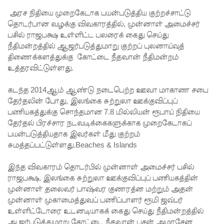
நீதிமன்றம்
அரச நிதியை முறைகேடாக பயன்படுத்திய குற்றச்சாட்டு
உத்தரவு!
தொடர்பான வழக்கு விவகாரத்தில், முன்னாள் அமைச்சர்
பசில் ராஜபக்ஷ உள்ளிட்ட பலரைக் கைது செய்து
நேற்றைய
நீதிமன்றத்தில் ஆஜர்படுத்துமாறு குற்றப் புலனாய்வுத்
மெகசின்
திணைக்களத்துக்கு கோட்டை நீதவான் நீதிமன்றம்
உத்தரவிட்டுள்ளது.
சிறை
மோதலில்
கடந்த 2014ஆம் ஆண்டு நடைபெற்ற ஊவா மாகாண சபை
தேர்தலின் போது, இலங்கை சுற்றுலா ஊக்குவிப்புப்
கைதி
பணியகத்துக்கு சொந்தமான 7.8 மில்லியன் ரூபாய் நிதியை
ஒருவர்
தேர்தல் பிரச்சார நடவடிக்கைகளுக்காக முறைகேடாகப்
பயன்படுத்தியதாக இவர்கள் மீது குற்றம்
பலி!
சுமத்தப்பட்டுள்ளது.Beaches & Islands
நாட்டில்
இந்த விவகாரம் தொடர்பில் முன்னாள் அமைச்சர் பசில்
தொடரும்
ராஜபக்ஷ, இலங்கை சுற்றுலா ஊக்குவிப்புப் பணியகத்தின்
சிறைக்கல
முன்னாள் தலைவர் பாஷ்வர குணரத்ன மற்றும் அதன்
முன்னாள் முகாமைத்துவப் பணிப்பாளர் ரூமி ஜவ்பர்
வரங்கள் -
உள்ளிட்டோரை உடனடியாகக் கைது செய்து நீதிமன்றத்தில்
ஆஜர்படுத்துமாறு கோட்டை நீதவான் பசன் அமரசேன
முப்படையி