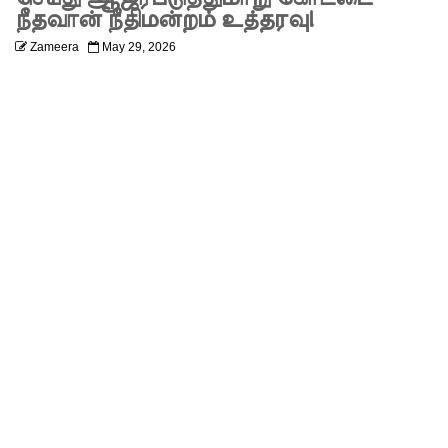
மண்சரிவு
நீதவான் நீதிமன்றம் உத்தரவு!
Zameera
May 29, 2026
அபாய
எச்சரிக்
கை!
மட்டக்கள
ப்பு
சிறைச்சா
லையை
சுற்றி
பலத்த
பாதுகாப்பு!
லலித் -
குகன்