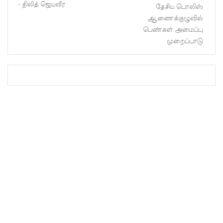
- திலித் ஜெயவீர
தேசிய பொலிஸ்
னைப்
ஆணைக்குழுவில்
பல்கலை
பெண்கள் அமைப்பு
முறைப்பாடு
மாணவர்
களுக்கா
ன முக்கிய
அறிவிப்பு
பள்ளஞ்
சேனை
சிறையில்
பதற்றம்:
கைதிகள்
கூரையில்
ஏறி