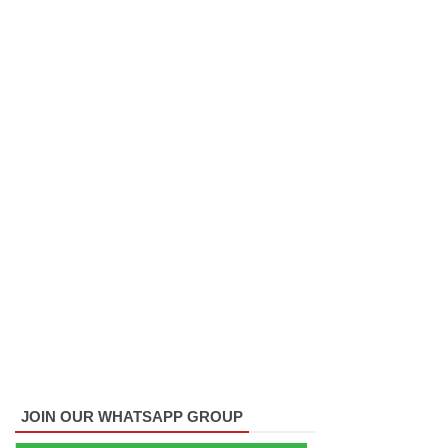
போராட்ட
ம்
குருவிட்ட
சிறையின்
பதற்றம்
கட்டுப்பாட்
டுக்குள்
வந்தது!
புதிய
மெகசின்
சிறைச்சா
லையில்
JOIN OUR WHATSAPP GROUP
நேற்று