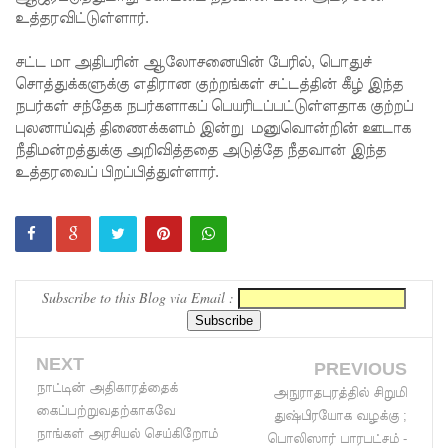
உத்தரவிட்டுள்ளார்.
னருக்கு
சட்ட மா அதிபரின் ஆலோசனையின் பேரில், பொதுச்
விடுக்கப்ப
சொத்துக்களுக்கு எதிரான குற்றங்கள் சட்டத்தின் கீழ் இந்த
ட்ட
நபர்கள் சந்தேக நபர்களாகப் பெயரிடப்பட்டுள்ளதாக குற்றப்
புலனாய்வுத் திணைக்களம் இன்று மனுவொன்றின் ஊடாக
அறிவிப்பு!
நீதிமன்றத்துக்கு அறிவித்ததை அடுத்தே நீதவான் இந்த
சிறையின்
உத்தரவைப் பிறப்பித்துள்ளார்.
வாயிற்கத
வை
முற்றுகை
Subscribe to this Blog via Email :
யிட்ட
பல்லன்சே
NEXT
PREVIOUS
ன
நாட்டின் அதிகாரத்தைக்
அநுராதபுரத்தில் சிறுமி
கைதிகள்!
கைப்பற்றுவதற்காகவே
துஷ்பிரயோக வழக்கு ;
நாங்கள் அரசியல் செய்கிறோம்
பேராத
பொலிஸார் பாரபட்சம் -