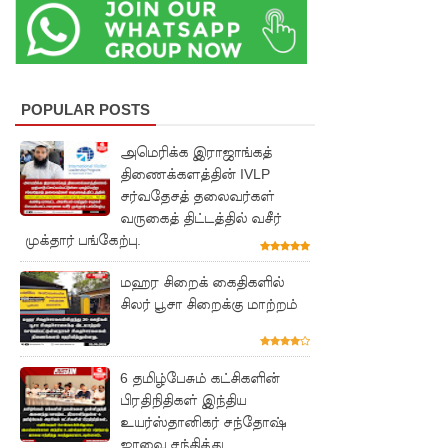
அமைதியி
ன்மை - 11
பேர்
POPULAR POSTS
காயம்!
குருவிட்ட
அமெரிக்க இராஜாங்கத்
திணைக்களத்தின் IVLP
சிறை
சர்வதேசத் தலைவர்கள்
மோதலில்
வருகைத் திட்டத்தில் வசீர்
முக்தார் பங்கேற்பு.
இருவர்
மஹர சிறைக் கைதிகளில்
பலி!
சிலர் பூசா சிறைக்கு மாற்றம்
குருவிட்ட
சிறைச்சா
6 தமிழ்பேசும் கட்சிகளின்
லையில்
பிரதிநிதிகள் இந்திய
அமைதியி
உயர்ஸ்தானிகர் சந்தோஷ்
ஜாவை சந்தித்து