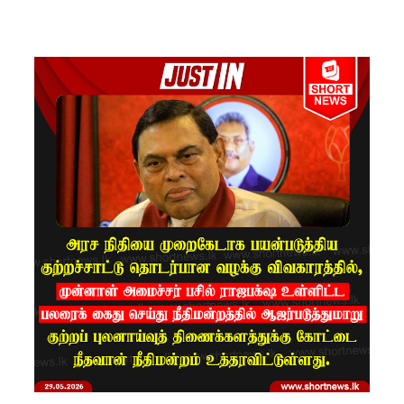
காணாமற்
போன
வழக்கு
கோட்டாப
ய
ராஜபக்ச
செப்டம்பர்
29ஆம்
தேதி
காணொ
ளி மூலம்
சாட்சியம
ளிக்க