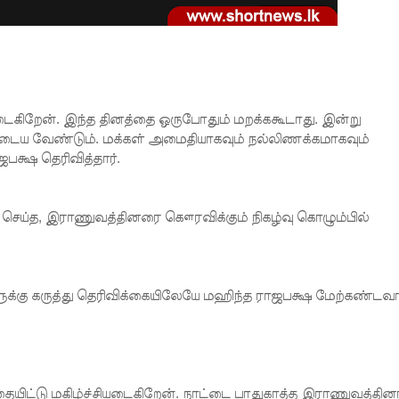
டைகிறேன். இந்த தினத்தை ஒருபோதும் மறக்ககூடாது. இன்று
யடைய வேண்டும். மக்கள் அமைதியாகவும் நல்லிணக்கமாகவும்
க்ஷ தெரிவித்தார்.
ெய்த, இராணுவத்தினரை கௌரவிக்கும் நிகழ்வு கொழும்பில்
க்கு கருத்து தெரிவிக்கையிலேயே மஹிந்த ராஜபக்ஷ மேற்கண்டவா
யிட்டு மகிழ்ச்சியடைகிறேன். நாட்டை பாதுகாத்த இராணுவத்தினர