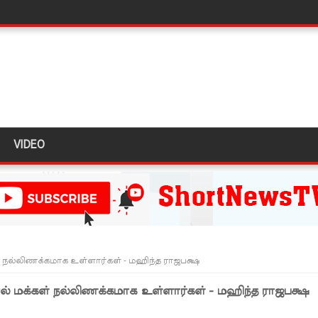
லைமை கட்டுப்பாட்டுக்குள்!
திருத்தச் சட்டமூலம்!
கை!
ளது!
 62 ஆக உயர்வு
VIDEO
கை!
ு!
ஜபக்ச செப்டம்பர் 29ஆம் தேதி காணொளி மூலம் சாட்சியமளிக்க
ி!
 நல்லிணக்கமாக உள்ளார்கள் - மஹிந்த ராஜபக்ஷ
்கு விடுக்கப்பட்ட அறிவிப்பு!
் மக்கள் நல்லிணக்கமாக உள்ளார்கள் - மஹிந்த ராஜபக்ஷ
 கைதிகள்!