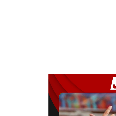
பேராதனைப் பல்கலை மாணவர்களுக்கான முக்கிய அற
பள்ளஞ்சேனை சிறையில் பதற்றம்: கைதிகள் கூரையி
குருவிட்ட சிறையின் பதற்றம் கட்டுப்பாட்டுக்குள் வந்த
புதிய மெகசின் சிறைச்சாலையில் நேற்று அமைதியின்மை
குருவிட்ட சிறை மோதலில் இருவர் பலி!
குருவிட்ட சிறைச்சாலையில் அமைதியின்மை!
மீனவர்கள் விடுதலை கோரி ஜெய்சங்கருக்கு விஜய் கட
இரு ஆண்டுகள் இலக்கு நிர்ணயிக்கப்பட்ட டெங்கு ஒ
ஷானி அபேசேகர, பிரதிக் காவல்துறை மா அதிபராக 