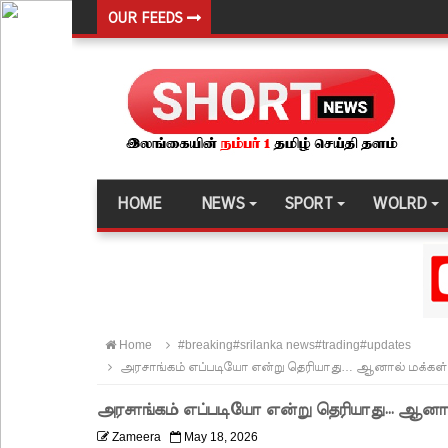
OUR FEEDS
குருவிட்ட மற்றும் பல்லன்சேன சிறைச்சாலைகளின் நி
வர்த்தமானியில் வெளியானது 22வது அரசியலமைப்புத் 
யாழ்.சிறைச்சாலையிலும் விசேட பாதுகாப்பு நடவடிக்
இலங்கை அணியின் பலம் துடுப்பாட்டத்திலேயே உள்
நீர்கொழும்பு சிறைச்சாலை மோதல்: சந்தேகநபர்கள்
HOME
NEWS
SPORT
WOLRD
நான்கு மாவட்டங்களுக்கு மண்சரிவு அபாய எச்சரிக்
மட்டக்களப்பு சிறைச்சாலையை சுற்றி பலத்த பாதுகாப்ப
லலித் - குகன் காணாமற்போன வழக்கு கோட்டாபய ரா
நீதிமன்றம் உத்தரவு!
Home
#breaking#srilanka news#trading#updates
நேற்றைய மெகசின் சிறை மோதலில் கைதி ஒருவர் பல
அரசாங்கம் எப்படியோ என்று தெரியாது… ஆனால் மக்கள்
நாட்டில் தொடரும் சிறைக்கலவரங்கள் - முப்படையினருக
அரசாங்கம் எப்படியோ என்று தெரியாது… ஆனால
சிறையின் வாயிற்கதவை முற்றுகையிட்ட பல்லன்சேன
Zameera
May 18, 2026