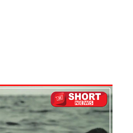
ுறையீட்டு விசாரணை செப்டம்பர் 23 வரை ஒத்திவைப்பு!
டர்களையும் உள்வாங்கவும் - உதுமா லெப்பை MP!
கை!
ளது!
 62 ஆக உயர்வு
கை!
ு!
ஜபக்ச செப்டம்பர் 29ஆம் தேதி காணொளி மூலம் சாட்சியமளிக்க