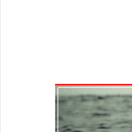
ஹிருணிகாவின் சிறைத் தண்டனைக்கு எதிரான மேல்ம
சுகாதார உதவியாளர் நியமனங்களில் சுகாதார தொண்
யாழ்.சிறைச்சாலையிலும் விசேட பாதுகாப்பு நடவடிக்
இலங்கை அணியின் பலம் துடுப்பாட்டத்திலேயே உள்
நீர்கொழும்பு சிறைச்சாலை மோதல்: சந்தேகநபர்கள்
நான்கு மாவட்டங்களுக்கு மண்சரிவு அபாய எச்சரிக்
மட்டக்களப்பு சிறைச்சாலையை சுற்றி பலத்த பாதுகாப்ப
லலித் - குகன் காணாமற்போன வழக்கு கோட்டாபய ரா
நீதிமன்றம் உத்தரவு!