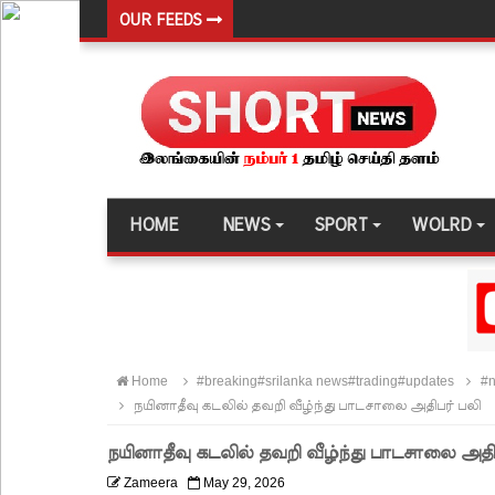
OUR FEEDS
நேற்றைய மெகசின் சிறை மோதலில் கைதி ஒருவர் பல
நாட்டில் தொடரும் சிறைக்கலவரங்கள் - முப்படையினருக
சிறையின் வாயிற்கதவை முற்றுகையிட்ட பல்லன்சேன
பேராதனைப் பல்கலை மாணவர்களுக்கான முக்கிய அற
பள்ளஞ்சேனை சிறையில் பதற்றம்: கைதிகள் கூரையி
HOME
NEWS
SPORT
WOLRD
குருவிட்ட சிறையின் பதற்றம் கட்டுப்பாட்டுக்குள் வந்த
புதிய மெகசின் சிறைச்சாலையில் நேற்று அமைதியின்மை
குருவிட்ட சிறை மோதலில் இருவர் பலி!
குருவிட்ட சிறைச்சாலையில் அமைதியின்மை!
Home
#breaking#srilanka news#trading#updates
#n
மீனவர்கள் விடுதலை கோரி ஜெய்சங்கருக்கு விஜய் கட
நயினாதீவு கடலில் தவறி வீழ்ந்து பாடசாலை அதிபர் பலி
இரு ஆண்டுகள் இலக்கு நிர்ணயிக்கப்பட்ட டெங்கு ஒ
நயினாதீவு கடலில் தவறி வீழ்ந்து பாடசாலை அதி
முழுமையான கட்டுப்பாட்டுக்குள் வந்த மெகசின் சிறை
Zameera
May 29, 2026