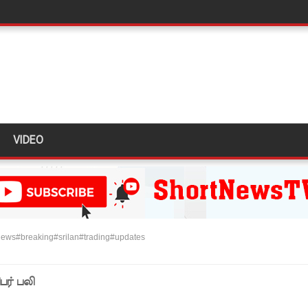
ி!
்கு விடுக்கப்பட்ட அறிவிப்பு!
 கைதிகள்!
ிவிப்பு
ல் ஏறி போராட்டம்
VIDEO
து!
 - 11 பேர் காயம்!
ews#breaking#srilan#trading#updates
ிதம்!
ழிப்பு வேலைத்திட்டம் - அமைச்சர் நளிந்த ஜயதிஸ்ஸ!
பர் பலி
!