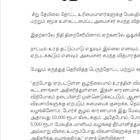
சிறு தேயிலை தோட்ட உரிமையாளர்களுக்கு மேலதிக
மற்றும் சமூக உள்கட்டமைப்பு அமைச்சர் சமந்த வித்
இதற்காவே நிதி திறைசேரியினால் ஏற்கனவே ஒதுக்கீடு
நாட்டில் உரத் தட்டுப்பாடு எதுவும் இல்லை எனவும்,
ஏற்படக்கூடும் எனவும் அமைச்சர் சமந்த வித்யாரத்ன 
மேலும் கருத்துத் தெரிவித்த பெருந்தோட்ட மற்றும்
''தற்போது ஏற்பட்டுள்ள சூழ்நிலையால் உரத்தின் வில
கட்டணங்கள் அதிகரித்துள்ளன. இதன் காரணமாக நாம்
விநியோகம் தடையின்றி முன்னெடுக்கப்படும், ஆனால
விவசாயிகளுக்கு ஏற்படும் சுமையைக் குறைக்க, நெல
வழங்கினோம். போர்ச் சூழல் காரணமாக இது மேலதி
அதாவது 10,000 ரூபா கிடைக்கும். அதேபோல், போர
5,000 ரூபா மேலதிக மானியம் வழங்கத் தீர்மானித்து
அவ்வாறு விலை உயரும்போது விவசாயிகளுக்கு ஏற்
அதிகரித்து வழங்குகிறது'' எனத் தெரிவித்தார்.