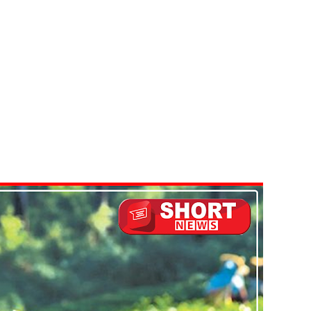
ை அதிகரித்தது - சஜித் பிரேமதாச!
்டை உருவாக்குவதே அரசாங்கத்தின் இலக்கு
க்கு பாதிப்பு
ுறவுச் செயலாளர் மிஸ்ரி!
 அல்லது தண்டனை குறைக்கப்படுவதற்கோ வாய்ப்பு குறைவு
ுகை!
ாற்றமில்லை!