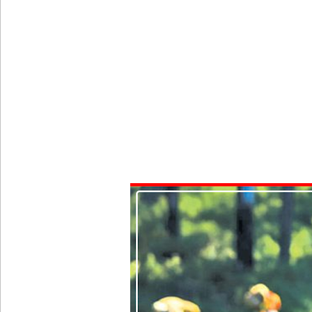
ஐ.எம்.எப். அடிமைகளாக மாறியதால் வாழ்க்கைச் சும
சிறைகளும் குற்றவாளிகளும் அற்ற முன்மாதிரி நாட
சீரற்ற வானிலையால் 16 ஆயிரத்திற்கும் அதிகமானோரு
மத்திய மாகாணத்தின் புதிய ஆளுநர் பதவியேற்பு!
எதிர்க்கட்சித் தலைவரைச் சந்தித்தார் இந்திய வெளிய
அனோஜனுக்கான மேல்முறையீடு வெற்றியடைவதற்கோ
- இலங்கைத் தூதரகம்!
கொழும்பில் சட்டவிரோத மருந்துக் களஞ்சியம் முற்ற
ஓகஸ்ட் மாதத்திற்கான லிட்ரோ எரிவாயு விலையில் ம