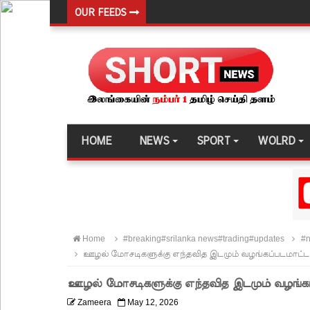
OUR FEEDS
இரு ஆண்டுகள் இலக்கு நிர்ணயிக்கப்பட்ட டெங்கு ஒ
முழுமையான கட்டுப்பாட்டுக்குள் வந்த மெகசின் சிறை
ஹிருணிகாவின் சிறைத் தண்டனைக்கு எதிரான மேல்ம
சுகாதார உதவியாளர் நியமனங்களில் சுகாதார தொண்
விலங்குகள், தேசிய நீர் வழங்கல் வடிகால் சபை சட்
HOME
NEWS
SPORT
WOLRD
146 சட்டவிரோத சூதாட்ட இணையதளங்களை முடக்கு
பரீட்சைக் காலத்தில் இடர்கள் ஏற்பட்டால் அறிவிக
தாயகம் திரும்புவதற்கு ஷேக் ஹசீனா தயார்! - பங்கள
லாஃப்ஸ் எரிவாயு விலையிலும் மாற்றமில்லை!
Home
#breaking#srilanka news#trading#updates
#n
பாகுபாடற்ற சேவையே தரமான அறிவியலின் அடித்தளம
ஊழல் மோசடிகளுக்கு எந்தவித இடமும் வழங்கப்படமாட்டாத
நீர்கொழும்பு சிறை வன்முறை தொடர்பான அறிக்கை 
ஊழல் மோசடிகளுக்கு எந்தவித இடமும் வழங்கப்
கட்டார் சாரிட்டியினால் களுத்துறை முஸ்லிம் மத்தி
Zameera
May 12, 2026