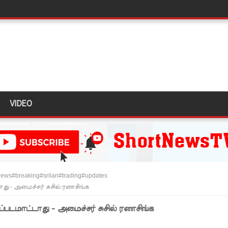
ழிப்பு வேலைத்திட்டம் - அமைச்சர் நளிந்த ஜயதிஸ்ஸ!
!
ுறையீட்டு விசாரணை செப்டம்பர் 23 வரை ஒத்திவைப்பு!
டர்களையும் உள்வாங்கவும் - உதுமா லெப்பை MP!
டமூலங்கள் நிறைவேற்றம்!
VIDEO
மாறு உத்தரவு!
்க 5 தொலைபேசி இலக்கங்கள்!
ாதேஷில் மீண்டும் பதற்றம்!
ews#breaking#srilan#trading#updates
ாகும் - பிரதமர்!
ு - அமைச்சர் சுசில் ரணசிங்க
ஜனாதிபதியிடம்!
படமாட்டாது - அமைச்சர் சுசில் ரணசிங்க
ய கல்லூரியில் நிர்மாணிக்கப்பட்ட நவீன விஞ்ஞான ஆய்வகக்