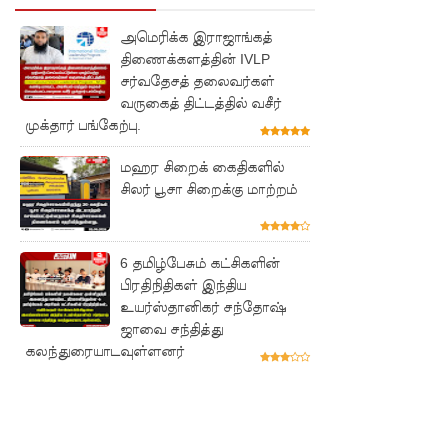
தொடர்பா
அமெரிக்க இராஜாங்கத்
ன
திணைக்களத்தின் IVLP
சர்வதேசத் தலைவர்கள்
அறிக்கை
வருகைத் திட்டத்தில் வசீர்
ஜனாதிபதி
முக்தார் பங்கேற்பு.
யிடம்!
மஹர சிறைக் கைதிகளில்
கட்டார்
சிலர் பூசா சிறைக்கு மாற்றம்
சாரிட்டியி
னால்
6 தமிழ்பேசும் கட்சிகளின்
களுத்து
பிரதிநிதிகள் இந்திய
உயர்ஸ்தானிகர் சந்தோஷ்
றை
ஜாவை சந்தித்து
கலந்துரையாடவுள்ளனர்
முஸ்லிம்
மத்திய
கல்லூரியி