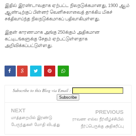
இதில் இரண்டாவதாக ஏற்பட்ட நிலநடுக்கமானது, 1900 ஆம்
உத்தரவு!
ஆண்டிற்குப் பின்னர் வெனிசுலாவைத் தாக்கிய மிகச்
சக்திவாய்ந்த நிலநடுக்கமாகப் பதிவாகியுள்ளது.
பரீட்சைக்
காலத்தில்
இதன் காரணமாக அங்கு 250க்கும் அதிகமான
கட்டிடங்களுக்கு சேதம் ஏற்பட்டுள்ளதாக
இடர்கள்
அறிவிக்கப்பட்டுள்ளது.
ஏற்பட்டா
ல்
அறிவிக்க
5
Subscribe to this Blog via Email :
தொலை
பேசி
NEXT
PREVIOUS
இலக்கங்க
மாத்தறையில் இரண்டு
ராவண எல்ல நீர்வீழ்ச்சியில்
ள்!
பேருந்துகள் மோதி விபத்து
நீர்ப்பெருக்கு அதிகரிப்பு
தாயகம்