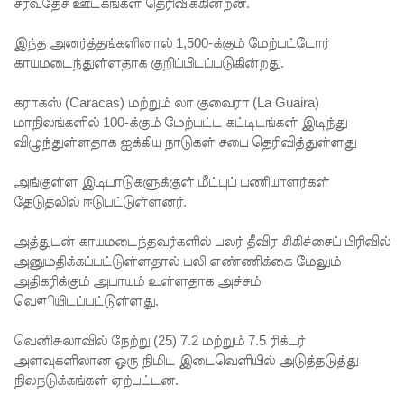
வடிகால்
சர்வதேச ஊடகங்கள் தெரிவிக்கின்றன.
சபை
இந்த அனர்த்தங்களினால் 1,500-க்கும் மேற்பட்டோர்
காயமடைந்துள்ளதாக குறிப்பிடப்படுகின்றது.
சட்டமூலங்
கள்
கராகஸ் (Caracas) மற்றும் லா குவைரா (La Guaira)
மாநிலங்களில் 100-க்கும் மேற்பட்ட கட்டிடங்கள் இடிந்து
நிறைவேற்
விழுந்துள்ளதாக ஐக்கிய நாடுகள் சபை தெரிவித்துள்ளது
றம்!
அங்குள்ள இடிபாடுகளுக்குள் மீட்புப் பணியாளர்கள்
146
தேடுதலில் ஈடுபட்டுள்ளனர்.
சட்டவி
அத்துடன் காயமடைந்தவர்களில் பலர் தீவிர சிகிச்சைப் பிரிவில்
ரோத
அனுமதிக்கப்பட்டுள்ளதால் பலி எண்ணிக்கை மேலும்
சூதாட்ட
அதிகரிக்கும் அபாயம் உள்ளதாக அச்சம்
வௌியிடப்பட்டுள்ளது.
இணையத
ளங்களை
வெனிசுலாவில் நேற்று (25) 7.2 மற்றும் 7.5 ரிக்டர்
அளவுகளிலான ஒரு நிமிட இடைவெளியில் அடுத்தடுத்து
முடக்குமா
நிலநடுக்கங்கள் ஏற்பட்டன.
று