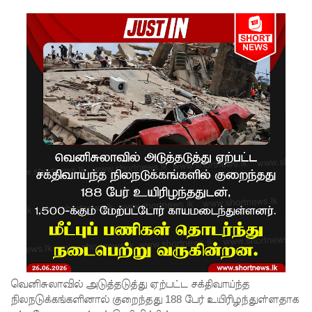
ளில்
சுகாதார
தொண்டர்
களையும்
உள்வாங்க
வும் -
உதுமா
லெப்பை
MP!
விலங்குக
ள், தேசிய
நீர்
வெனிசுலாவில் அடுத்தடுத்து ஏற்பட்ட சக்திவாய்ந்த
வழங்கல்
நிலநடுக்கங்களினால் குறைந்தது 188 பேர் உயிரிழந்துள்ளதாக