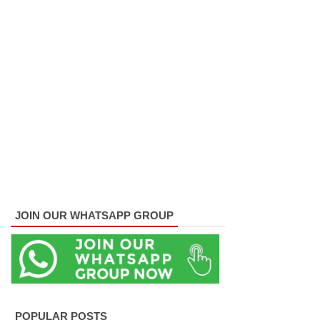
லை!
பாகுபாடற்
ற
சேவையே
தரமான
அறிவியலி
ன்
அடித்தள
மாகும் -
JOIN OUR WHATSAPP GROUP
பிரதமர்!
நீர்கொழு
ம்பு சிறை
வன்முறை
POPULAR POSTS