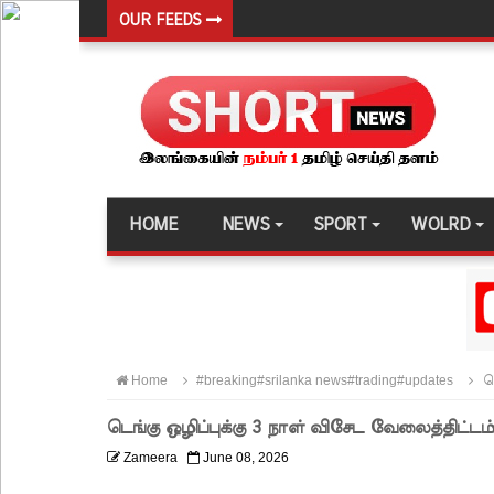
OUR FEEDS
நெடுந்தீவு கடற்பரப்பில் சிக்கிய 11 இந்திய மீனவர்கள் 
ஊழல் தடுப்பு சட்டமூலத்தில் மீண்டும் திருத்தம்!
சாகிப் அல் ஹசனின் வீட்டின் மீது பெற்றோல் குண்டு 
நெடுந்தீவு அருகே இந்திய மீன்பிடிக் கப்பல் கவிழ்வு
குருக்கள்மடம் மனிதப்புதைகுழி வழக்கு விசாரணை ஆ
HOME
NEWS
SPORT
WOLRD
பல்கலைக்கழகப் பதிவு ஆரம்பம்
கஞ்சிபானை இம்ரானை கைது செய்ய மலேசிய - சர
ஈட்டி எறிதலுக்கான உலக தரவரிசையில் ரூமேஷ் தரங்
புத்தாக்க ஆராய்ச்சிகளுக்கு அரசின் ஆதரவு முழுமை
Home
#breaking#srilanka news#trading#updates
டெ
மாகாண சபைத் தேர்தலை விரைவில் நடத்துமாறு இந
டெங்கு ஒழிப்புக்கு 3 நாள் விசேட வேலைத்திட்டம
ஐ.எம்.எப். அடிமைகளாக மாறியதால் வாழ்க்கைச் சும
Zameera
June 08, 2026
சிறைகளும் குற்றவாளிகளும் அற்ற முன்மாதிரி நாட