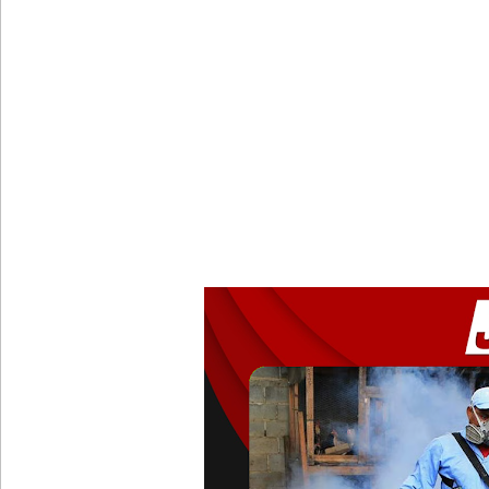
சீரற்ற வானிலையால் 16 ஆயிரத்திற்கும் அதிகமானோரு
மத்திய மாகாணத்தின் புதிய ஆளுநர் பதவியேற்பு!
எதிர்க்கட்சித் தலைவரைச் சந்தித்தார் இந்திய வெளிய
அனோஜனுக்கான மேல்முறையீடு வெற்றியடைவதற்கோ
- இலங்கைத் தூதரகம்!
இந்திய வெளியுறவுச் செயலாளருக்கும், ஜனாதிபதிக்கும
தமிழ் பேசும் மக்களின் உரிமைகள் தொடர்பில் இந்திய
சீரற்ற வானிலை: புலமைப்பரிசில் மற்றும் உயர்தரப் 
இலங்கையின் பெரிய வெங்காயத் தேவையில் 10 வீதம் ம