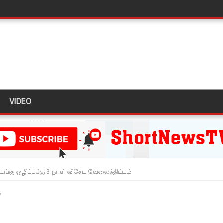
பாதுகாப்பாக மீட்பு
வீச்சு!
கஸ்ட் 24க்கு ஒத்திவைப்பு
VIDEO
்வதேச பொலிஸாருடன் இலங்கை இணைந்து நடவடிக்கை!
க முதலிடத்தில்!
யாக கிடைக்கும் - பிரதமர்!
ங்கு ஒழிப்புக்கு 3 நாள் விசேட வேலைத்திட்டம்
்தியா கோரிக்கை!
்
ை அதிகரித்தது - சஜித் பிரேமதாச!
்டை உருவாக்குவதே அரசாங்கத்தின் இலக்கு