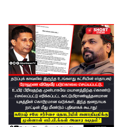
மெகசின்
சிறை!
ஹிருணி
காவின்
சிறைத்
தண்ட
னைக்கு
எதிரான
மேல்மு
றையீட்டு
விசார
ணை
செப்டம்பர்