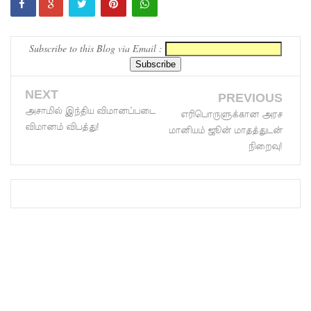
சட்டவி
ரோத
Subscribe to this Blog via Email :
சூதாட்ட
இணையத
NEXT
PREVIOUS
அசாமில் இந்திய விமானப்படை
ளங்களை
எரிபொருளுக்கான அரச
விமானம் விபத்து!
மானியம் ஜூன் மாதத்துடன்
முடக்குமா
நிறைவு!
று
உத்தரவு!
பரீட்சைக்
காலத்தில்
இடர்கள்
ஏற்பட்டா
ல்