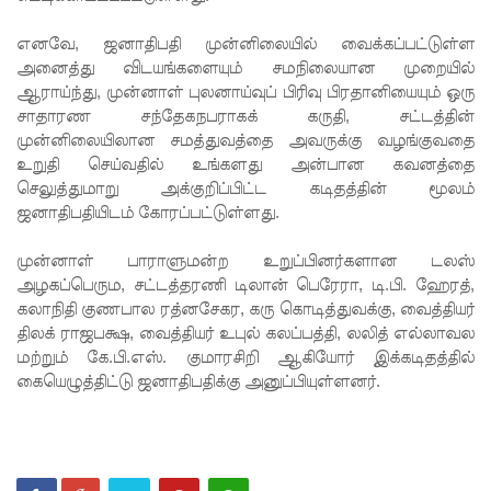
லெப்பை
எனவே, ஜனாதிபதி முன்னிலையில் வைக்கப்பட்டுள்ள
அனைத்து விடயங்களையும் சமநிலையான முறையில்
MP!
ஆராய்ந்து, முன்னாள் புலனாய்வுப் பிரிவு பிரதானியையும் ஒரு
விலங்குக
சாதாரண சந்தேகநபராகக் கருதி, சட்டத்தின்
முன்னிலையிலான சமத்துவத்தை அவருக்கு வழங்குவதை
ள், தேசிய
உறுதி செய்வதில் உங்களது அன்பான கவனத்தை
நீர்
செலுத்துமாறு அக்குறிப்பிட்ட கடிதத்தின் மூலம்
ஜனாதிபதியிடம் கோரப்பட்டுள்ளது.
வழங்கல்
வடிகால்
முன்னாள் பாராளுமன்ற உறுப்பினர்களான டலஸ்
அழகப்பெரும, சட்டத்தரணி டிலான் பெரேரா, டி.பி. ஹேரத்,
சபை
கலாநிதி குணபால ரத்னசேகர, கரு கொடித்துவக்கு, வைத்தியர்
சட்டமூலங்
திலக் ராஜபக்ஷ, வைத்தியர் உபுல் கலப்பத்தி, லலித் எல்லாவல
மற்றும் கே.பி.எஸ். குமாரசிறி ஆகியோர் இக்கடிதத்தில்
கள்
கையெழுத்திட்டு ஜனாதிபதிக்கு அனுப்பியுள்ளனர்.
நிறைவேற்
றம்!
146