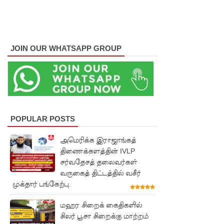
மீண்டும்
பதற்றம்!
லாஃப்ஸ்
JOIN OUR WHATSAPP GROUP
எரிவாயு
விலையிலு
ம்
மாற்றமில்
POPULAR POSTS
லை!
அமெரிக்க இராஜாங்கத்
பாகுபாடற்
திணைக்களத்தின் IVLP
ற
சர்வதேசத் தலைவர்கள்
வருகைத் திட்டத்தில் வசீர்
சேவையே
முக்தார் பங்கேற்பு.
தரமான
மஹர சிறைக் கைதிகளில்
அறிவியலி
சிலர் பூசா சிறைக்கு மாற்றம்