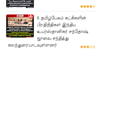
ன்
அடித்தள
6 தமிழ்பேசும் கட்சிகளின்
மாகும் -
பிரதிநிதிகள் இந்திய
உயர்ஸ்தானிகர் சந்தோஷ்
பிரதமர்!
ஜாவை சந்தித்து
நீர்கொழு
கலந்துரையாடவுள்ளனர்
ம்பு சிறை
வன்முறை
தொடர்பா
ன
அறிக்கை
ஜனாதிபதி
யிடம்!
கட்டார்