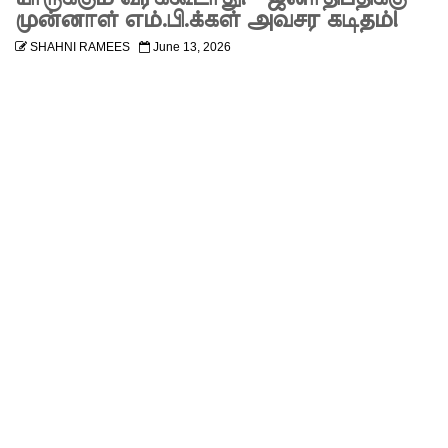
கப்பட்ட
முன்னாள் எம்.பி.க்கள் அவசர கடிதம்!
SHAHNI RAMEES
June 13, 2026
டெங்கு
ஒழிப்பு
வேலைத்
திட்டம் -
அமைச்சர்
நளிந்த
ஜயதிஸ்ஸ!
முழுமை
யான
கட்டுப்பாட்
டுக்குள்
வந்த