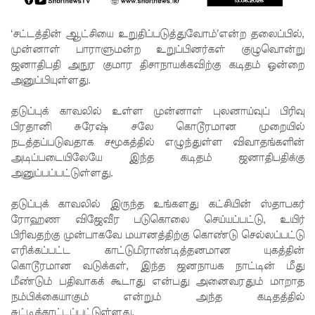
23 வரை
ஒத்திவைப்
‘சட்டத்தின் ஆட்சியை உறுதிப்படுத்துவோம்’என்ற தலைப்பில்,
முன்னாள் பாராளுமன்ற உறுப்பினர்கள் குழுவொன்று
பு!
ஜனாதிபதி அநுர குமார திசாநாயக்கவிற்கு கடிதம் ஒன்றை
சுகாதார
அனுப்பியுள்ளது.
உதவியா
தடுப்புக் காவலில் உள்ள முன்னாள் புலனாய்வுப் பிரிவு
ளர்
பிரதானி சுரேஷ் சலே கொடூரமான முறையில்
நடத்தப்படுவதாக சமூகத்தில் எழுந்துள்ள விவாதங்களின்
நியமனங்க
அடிப்படையிலேயே இந்த கடிதம் ஜனாதிபதிக்கு
ளில்
அனுப்பப்பட்டுள்ளது.
சுகாதார
தடுப்புக் காவலில் இருந்த உங்களது கட்சியின் ஸ்தாபகர்
தொண்டர்
ரோஹண விஜேவீர படுகொலை செய்யப்பட்டு, உயிர்
பிரிவதற்கு முன்பாகவே மயானத்திற்கு கொண்டு செல்லப்பட்டு
களையும்
எரிக்கப்பட்ட காட்டுமிராண்டித்தனமான யுகத்தின்
உள்வாங்க
கொடூரமான வடுக்கள், இந்த ஜனநாயக நாட்டின் மீது
மீண்டும் பதிவாகக் கூடாது என்பது அனைவரதும் மாறாத
வும் -
நம்பிக்கையாகும் என்றும் அந்த கடிதத்தில்
சுட்டிக்காட்டப்பட்டுள்ளது.
உதுமா