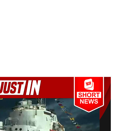
்வதேச பொலிஸாருடன் இலங்கை இணைந்து நடவடிக்கை!
க முதலிடத்தில்!
யாக கிடைக்கும் - பிரதமர்!
ாகும் - பிரதமர்!
ஜனாதிபதியிடம்!
ய கல்லூரியில் நிர்மாணிக்கப்பட்ட நவீன விஞ்ஞான ஆய்வகக்
விடயங்களை சமர்ப்பித்த பொலிஸார்!