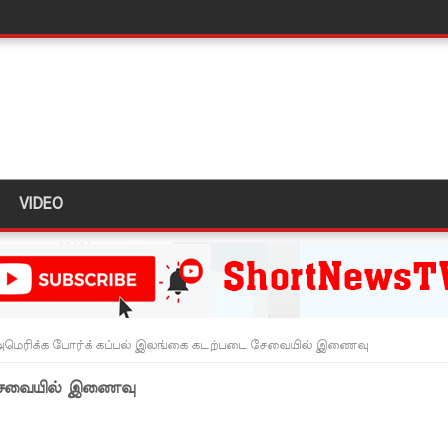
ப்பு!
 நீர் வெட்டு!
ாதம்!
ுகை!
ாற்றமில்லை!
VIDEO
நெடுஞ்சாலையில் செல்ல தடை!
ட்டுமே உள்நாட்டு உற்பத்தி - வசந்த சமரசிங்க!
பாதுகாப்பாக மீட்பு
மெரிக்க போர்க் கப்பல் இலங்கை கடற்படை சேவையில் இணைவு
வீச்சு!
 சேவையில் இணைவு
கஸ்ட் 24க்கு ஒத்திவைப்பு