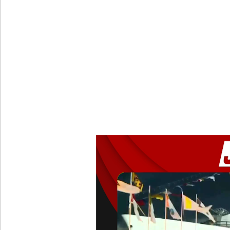
பல்கலைக்கழகப் பதிவு ஆரம்பம்
கஞ்சிபானை இம்ரானை கைது செய்ய மலேசிய - சர
ஈட்டி எறிதலுக்கான உலக தரவரிசையில் ரூமேஷ் தரங்
புத்தாக்க ஆராய்ச்சிகளுக்கு அரசின் ஆதரவு முழுமை
பாகுபாடற்ற சேவையே தரமான அறிவியலின் அடித்தளம
நீர்கொழும்பு சிறை வன்முறை தொடர்பான அறிக்கை 
கட்டார் சாரிட்டியினால் களுத்துறை முஸ்லிம் மத்தி
கட்டிடம் திறப்பு!
சாகரவின் சர்ச்சை கருத்து தொடர்பில் நீதிமன்றில் 