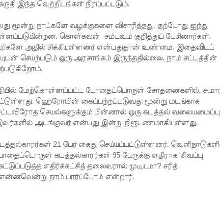
தி இந்த வெற்றிடங்கள் நிரப்பப்படும்.
்லது மூன்று நாட்களே வழக்குகளை விசாரித்தது. தற்போது ஐந்து
்ளப்படுகின்றன. கொள்கலன் சம்பவம் குறித்துப் பேசினார்கள்.
ர்களே அதில் சிக்கியுள்ளனர் என்பதுதான் உண்மை. இதைவிடப்
டன் செயற்படும் ஒரு அரசாங்கம் இருந்ததில்லை. நாம் சட்டத்தின்
ற்படுகிறோம்.
ியில் மேற்கொள்ளப்பட்ட போதைப்பொருள் சோதனைகளில், சுமார
ட்டுள்ளது. ஹெரோயின் கைப்பற்றப்படுவது மூன்று மடங்காக
ு சட்டவிரோத செயல்களுக்கும் பின்னால் ஒரு கடத்தல் வலையமைப்ப
இவர்களில் அடங்குவர் என்பது இன்று நிரூபணமாகியுள்ளது.
்தல்காரர்கள் 21 பேர் கைது செய்யப்பட்டுள்ளனர். வெளிநாடுகளி
ோதைப்பொருள் கடத்தல்காரர்கள் 95 பேருக்கு எதிராக 'சிவப்பு
்டுப்படுத்த எதிர்க்கட்சித் தலைவரால் முடியுமா? சரித்
 என்னவென்று நாம் பார்ப்போம் என்றார்.