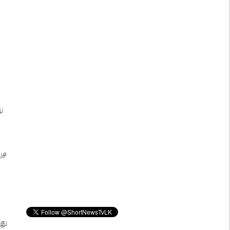
ு
ச்
து