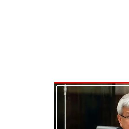
நாட்டில் தொடரும் சிறைக்கலவரங்கள் - முப்படையினருக
சிறையின் வாயிற்கதவை முற்றுகையிட்ட பல்லன்சேன
பேராதனைப் பல்கலை மாணவர்களுக்கான முக்கிய அற
பள்ளஞ்சேனை சிறையில் பதற்றம்: கைதிகள் கூரையி
குருவிட்ட சிறையின் பதற்றம் கட்டுப்பாட்டுக்குள் வந்த
புதிய மெகசின் சிறைச்சாலையில் நேற்று அமைதியின்மை
குருவிட்ட சிறை மோதலில் இருவர் பலி!
குருவிட்ட சிறைச்சாலையில் அமைதியின்மை!
நாடாளுமன்ற உறுப்பினர்களின் சம்பளம் உயர்த்தப்ப