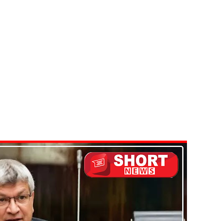
்கு விடுக்கப்பட்ட அறிவிப்பு!
 கைதிகள்!
ிவிப்பு
ல் ஏறி போராட்டம்
து!
 - 11 பேர் காயம்!
டவில்லை: எரிபொருள் கொடுப்பனவே திருத்தப்பட்டது!