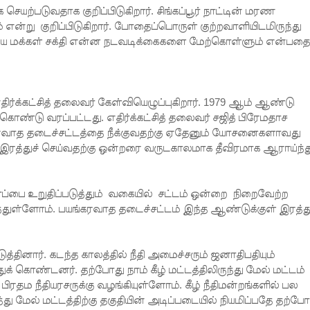
ெயற்படுவதாக குறிப்பிடுகிறார். சிங்கப்பூர் நாட்டின் மரண
ன்று குறிப்பிடுகிறார். போதைப்பொருள் குற்றவாளியிடமிருந்து
க்கிய மக்கள் சக்தி என்ன நடவடிக்கைகளை மேற்கொள்ளும் என்பதை
ர்க்கட்சித் தலைவர் கேள்வியெழுப்புகிறார். 1979 ஆம் ஆண்டு
ண்டு வரப்பட்டது. எதிர்க்கட்சித் தலைவர் சஜித் பிரேமதாச
கரவாத தடைச்சட்டத்தை நீக்குவதற்கு ஏதேனும் யோசனைகளாவது
இரத்துச் செய்வதற்கு ஒன்றரை வருடகாலமாக தீவிரமாக ஆராய்ந்த
்பை உறுதிப்படுத்தும் வகையில் சட்டம் ஒன்றை நிறைவேற்ற
துள்ளோம். பயங்கரவாத தடைச்சட்டம் இந்த ஆண்டுக்குள் இரத்து
ுத்தினார். கடந்த காலத்தில் நீதி அமைச்சரும் ஜனாதிபதியும்
கொண்டனர். தற்போது நாம் கீழ் மட்டத்திலிருந்து மேல் மட்டம்
தம நீதியரசருக்கு வழங்கியுள்ளோம். கீழ் நீதிமன்றங்களில் பல
்து மேல் மட்டத்திற்கு தகுதியின் அடிப்படையில் நியமிப்பதே தற்போ