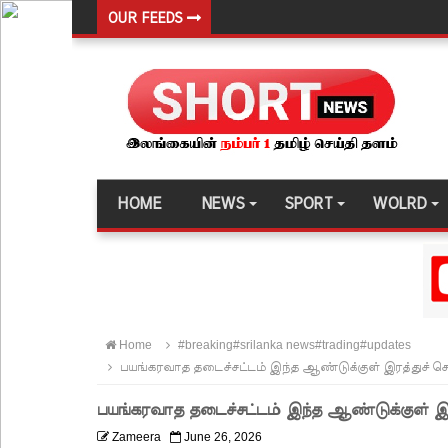
OUR FEEDS
22ஆவது அரசியலமைப்புத் திருத்தத்திற்கு எதிராக வீ
ஷானி அபேசேகர, பிரதிக் காவல்துறை மா அதிபராக 
குருவிட்ட மற்றும் பல்லன்சேன சிறைச்சாலைகளின் நி
வர்த்தமானியில் வெளியானது 22வது அரசியலமைப்புத் 
யாழ்.சிறைச்சாலையிலும் விசேட பாதுகாப்பு நடவடிக்
HOME
NEWS
SPORT
WOLRD
இலங்கை அணியின் பலம் துடுப்பாட்டத்திலேயே உள்
நீர்கொழும்பு சிறைச்சாலை மோதல்: சந்தேகநபர்கள்
நான்கு மாவட்டங்களுக்கு மண்சரிவு அபாய எச்சரிக்
மட்டக்களப்பு சிறைச்சாலையை சுற்றி பலத்த பாதுகாப்ப
Home
#breaking#srilanka news#trading#updates
லலித் - குகன் காணாமற்போன வழக்கு கோட்டாபய ரா
பயங்கரவாத தடைச்சட்டம் இந்த ஆண்டுக்குள் இரத்துச் ச
நீதிமன்றம் உத்தரவு!
பயங்கரவாத தடைச்சட்டம் இந்த ஆண்டுக்குள் இ
நேற்றைய மெகசின் சிறை மோதலில் கைதி ஒருவர் பல
Zameera
June 26, 2026