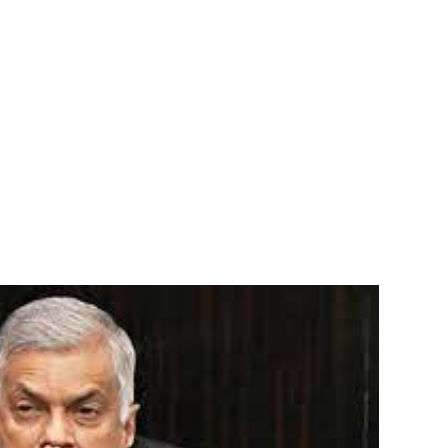
ல் ஏறி போராட்டம்
து!
 - 11 பேர் காயம்!
ிதம்!
ழிப்பு வேலைத்திட்டம் - அமைச்சர் நளிந்த ஜயதிஸ்ஸ!
!
லைமை கட்டுப்பாட்டுக்குள்!