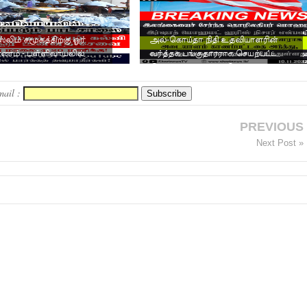
்லிம் சமூகத்திற்கு ஓர்
அல்-கொய்தா நிதி உதவியாளரின்
ரணம் - பள்ளிவாயலில்
வர்த்தக பங்குதாரராக செயற்பட்ட
ும் பாடசால...
இலங்கை வர்த்தகர் மொஹமட...
mail :
PREVIOUS
Next Post »