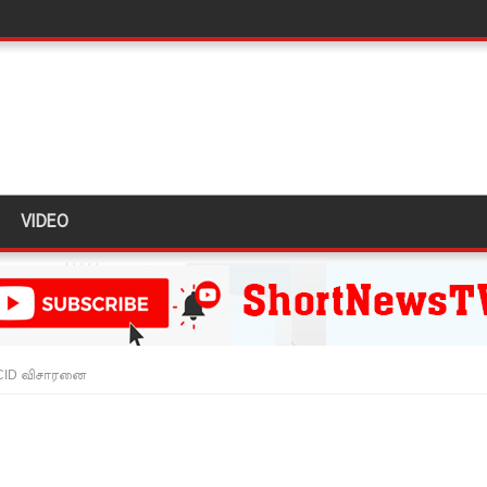
திருத்தச் சட்டமூலம்!
கை!
ளது!
 62 ஆக உயர்வு
கை!
VIDEO
ு!
ஜபக்ச செப்டம்பர் 29ஆம் தேதி காணொளி மூலம் சாட்சியமளிக்க
ி!
 CID விசாரனை
்கு விடுக்கப்பட்ட அறிவிப்பு!
 கைதிகள்!
ிவிப்பு