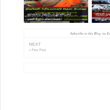
ஞானசார தேரரிடம் இரண்டரை
VIDEO: முஸ
மணி நேரம் விசாரணை.
முன்னுதா
நடத்தப்பட
Subscribe to this Blog via E
NEXT
« Prev Post