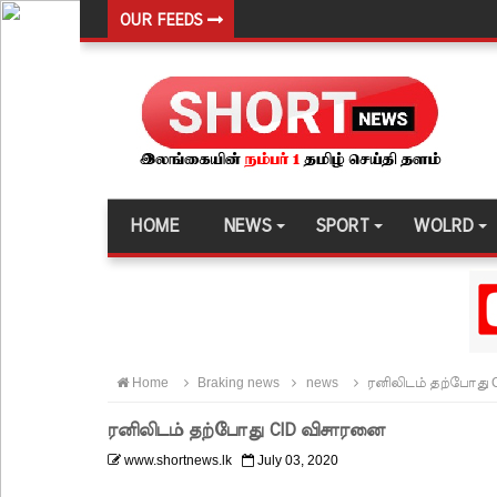
OUR FEEDS
வர்த்தமானியில் வெளியானது 22வது அரசியலமைப்புத் 
யாழ்.சிறைச்சாலையிலும் விசேட பாதுகாப்பு நடவடிக்
இலங்கை அணியின் பலம் துடுப்பாட்டத்திலேயே உள்
நீர்கொழும்பு சிறைச்சாலை மோதல்: சந்தேகநபர்கள்
நான்கு மாவட்டங்களுக்கு மண்சரிவு அபாய எச்சரிக்
HOME
NEWS
SPORT
WOLRD
மட்டக்களப்பு சிறைச்சாலையை சுற்றி பலத்த பாதுகாப்ப
லலித் - குகன் காணாமற்போன வழக்கு கோட்டாபய ரா
நீதிமன்றம் உத்தரவு!
நேற்றைய மெகசின் சிறை மோதலில் கைதி ஒருவர் பல
Home
Braking news
news
ரனிலிடம் தற்போது
நாட்டில் தொடரும் சிறைக்கலவரங்கள் - முப்படையினருக
ரனிலிடம் தற்போது CID விசாரனை
சிறையின் வாயிற்கதவை முற்றுகையிட்ட பல்லன்சேன
www.shortnews.lk
July 03, 2020
பேராதனைப் பல்கலை மாணவர்களுக்கான முக்கிய அற