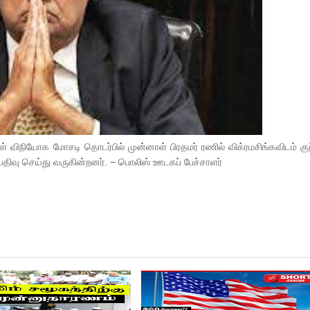
் விநியோக மோசடி தொடர்பில் முன்னாள் பிரதமர் ரணில் விக்ரமசிங்கவிடம் குற
 பதிவு செய்து வருகின்றனர்.
−
பொலிஸ்
ஊடகப்
பேச்சாளர்