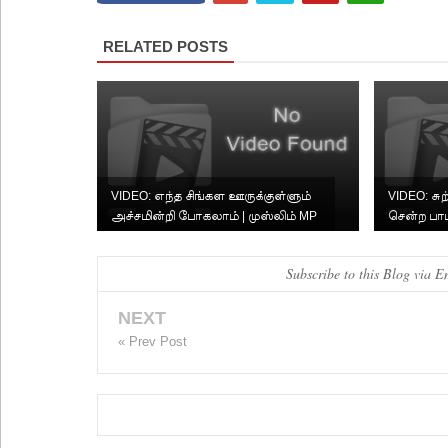
RELATED POSTS
VIDEO: எந்த சிங்கள ஊருக்குள்ளும்
VIDEO: சு
அச்சமின்றி போகலாம் | முஸ்லிம் MP
சென்ற ப
க்களுக்கு அக்க...
Subscribe to this Blog via E
NEXT
« Prev Post