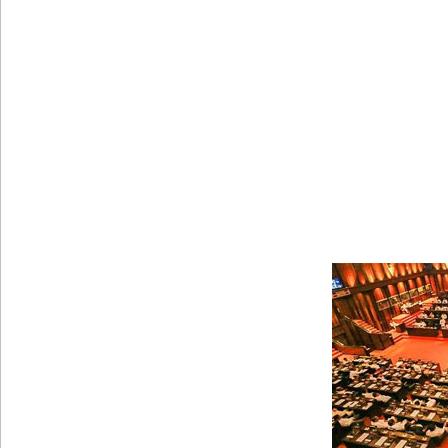
புதிய மெகசின் சிறைச்சாலையில் நேற்று அமைதியின்மை
குருவிட்ட சிறை மோதலில் இருவர் பலி!
குருவிட்ட சிறைச்சாலையில் அமைதியின்மை!
மீனவர்கள் விடுதலை கோரி ஜெய்சங்கருக்கு விஜய் கட
இரு ஆண்டுகள் இலக்கு நிர்ணயிக்கப்பட்ட டெங்கு ஒ
முழுமையான கட்டுப்பாட்டுக்குள் வந்த மெகசின் சிறை
குருவிட்ட மற்றும் பல்லன்சேன சிறைச்சாலைகளின் நி
வர்த்தமானியில் வெளியானது 22வது அரசியலமைப்புத் 
யாழ்.சிறைச்சாலையிலும் விசேட பாதுகாப்பு நடவடிக்