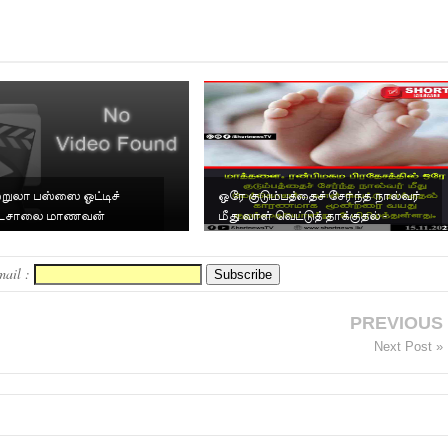
ற்றுலா பஸ்ஸை ஓட்டிச்
ஒரே குடும்பத்தைச் சேர்ந்த நால்வர்
ாடசாலை மாணவன்
மீது வாள் வெட்டுத் தாக்குதல் -
மூன்றரை வயது கு...
mail :
PREVIOUS
Next Post »