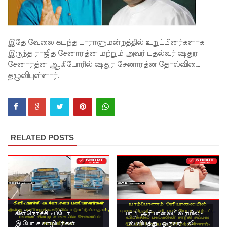
சட்டமூலங்
கள்
இதே வேலை கடந்த பாராளுமன்றத்தில் உறுப்பினர்களாக
நிறைவேற்
இருந்த ராஜித சேனாரத்ன மற்றும் அவர் புதல்வர் ஷதுர
சேனாரத்ன ஆகியோரில் ஷதுர சேனாரத்ன தோல்வியை
றம்!
தழுவியுள்ளார்.
146
சட்டவி
ரோத
சூதாட்ட
RELATED POSTS
இணையத
ளங்களை
முடக்குமா
று
கிளிநொச்சி டிப்போ
யாழ். அரியாலையில் ரயில் -
உத்தரவு!
இ.போ.ச ஊழியர்கள்
பஸ் விபத்து : ஒருவர் பலி