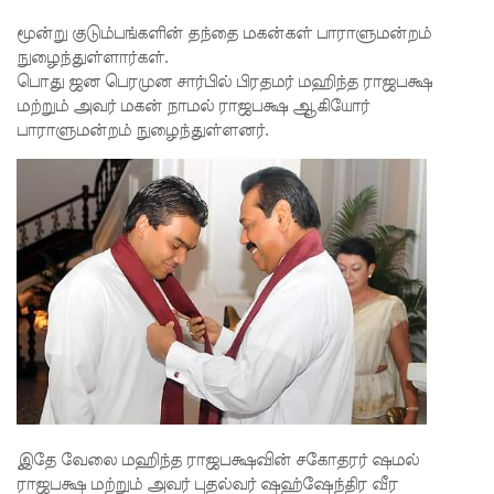
மேல்மு
மூன்று குடும்பங்களின் தந்தை மகன்கள் பாராளுமன்றம்
றையீட்டு
நுழைந்துள்ளார்கள்.
பொது ஜன பெரமுன சார்பில் பிரதமர் மஹிந்த ராஜபக்ஷ
விசார
மற்றும் அவர் மகன் நாமல் ராஜபக்ஷ ஆகியோர்
ணை
பாராளுமன்றம் நுழைந்துள்ளனர்.
செப்டம்பர்
23 வரை
ஒத்திவைப்
பு!
சுகாதார
உதவியா
ளர்
நியமனங்க
இதே வேலை மஹிந்த ராஜபக்ஷவின் சகோதரர் ஷமல்
ளில்
ராஜபக்ஷ மற்றும் அவர் புதல்வர் ஷஹ்ஷேந்திர வீர