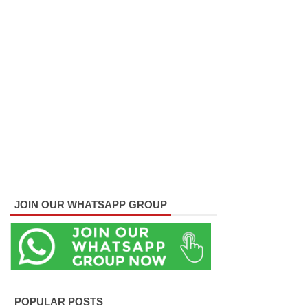
பாகுபாடற்
ற
சேவையே
தரமான
அறிவியலி
ன்
அடித்தள
மாகும் -
பிரதமர்!
JOIN OUR WHATSAPP GROUP
நீர்கொழு
ம்பு சிறை
வன்முறை
தொடர்பா
POPULAR POSTS