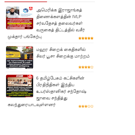
ன
அமெரிக்க இராஜாங்கத்
அறிக்கை
திணைக்களத்தின் IVLP
ஜனாதிபதி
சர்வதேசத் தலைவர்கள்
வருகைத் திட்டத்தில் வசீர்
யிடம்!
முக்தார் பங்கேற்பு.
கட்டார்
மஹர சிறைக் கைதிகளில்
சாரிட்டியி
சிலர் பூசா சிறைக்கு மாற்றம்
னால்
களுத்து
6 தமிழ்பேசும் கட்சிகளின்
றை
பிரதிநிதிகள் இந்திய
உயர்ஸ்தானிகர் சந்தோஷ்
முஸ்லிம்
ஜாவை சந்தித்து
மத்திய
கலந்துரையாடவுள்ளனர்
கல்லூரியி
ல்