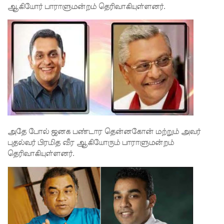
சுகாதார
ஆகியோர் பாராளுமன்றம் தெரிவாகியுள்ளனர்.
தொண்டர்
களையும்
உள்வாங்க
வும் -
உதுமா
லெப்பை
MP!
அதே போல் ஜனக பண்டார தென்னகோன் மற்றும் அவர்
விலங்குக
புதல்வர் பிரமித வீர ஆகியோரும் பாராளுமன்றம்
தெரிவாகியுள்ளனர்.
ள், தேசிய
நீர்
வழங்கல்
வடிகால்
சபை