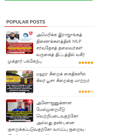
க சில
நாடுகளில்
POPULAR POSTS
புதிய
இலங்கை
அமெரிக்க இராஜாங்கத்
திணைக்களத்தின் IVLP
கடவுச்சீட்
சர்வதேசத் தலைவர்கள்
டுகள்
வருகைத் திட்டத்தில் வசீர்
முக்தார் பங்கேற்பு.
நிராகரிப்பு
- முஜீப்
மஹர சிறைக் கைதிகளில்
சிலர் பூசா சிறைக்கு மாற்றம்
எம்.பி.
தெற்கு
அனோஜனுக்கான
அதிவேக
மேல்முறையீடு
நெடுஞ்சா
வெற்றியடைவதற்கோ
அல்லது தண்டனை
லையின்
குறைக்கப்படுவதற்கோ வாய்ப்பு குறைவு -