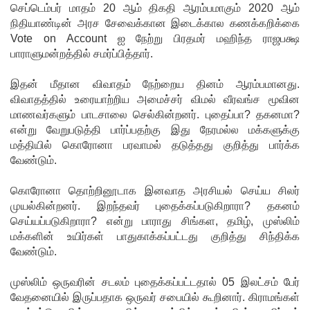
திருத்தப்ப
செப்டெம்பர் மாதம் 20 ஆம் திகதி ஆரம்பமாகும் 2020 ஆம்
நிதியாண்டின் அரச சேவைக்கான இடைக்கால கணக்கறிக்கை
ட்டது!
Vote on Account ஐ நேற்று பிரதமர் மஹிந்த ராஜபக்ஷ
22ஆவது
பாராளுமன்றத்தில் சமர்ப்பித்தார்.
அரசியல
இதன் மீதான விவாதம் நேற்றைய தினம் ஆரம்பமானது.
மைப்புத்
விவாதத்தில் உரையாற்றிய அமைச்சர் விமல் வீரவங்ச மூவின
மாணவர்களும் பாடசாலை செல்கின்றனர். புதைப்பா? தகனமா?
திருத்தத்தி
என்று வேறுபடுத்தி பார்ப்பதற்கு இது நேரமல்ல மக்களுக்கு
ற்கு
மத்தியில் கொரோனா பரவாமல் தடுத்தது குறித்து பார்க்க
வேண்டும்.
எதிராக
கொரோனா தொற்றினூடாக இனவாத அரசியல் செய்ய சிலர்
வீதியில்
முயல்கின்றனர். இறந்தவர் புதைக்கப்படுகிறாரா? தகனம்
இறங்கத்
செய்யப்படுகிறாரா? என்று பாராது சிங்கள, தமிழ், முஸ்லிம்
மக்களின் உயிர்கள் பாதுகாக்கப்பட்டது குறித்து சிந்திக்க
தயாராகும்
வேண்டும்.
சட்டத்தர
முஸ்லிம் ஒருவரின் சடலம் புதைக்கப்பட்டதால் 05 இலட்சம் பேர்
ணிகள்!
வேதனையில் இருப்பதாக ஒருவர் சபையில் கூறினார். கிராமங்கள்
ஷானி