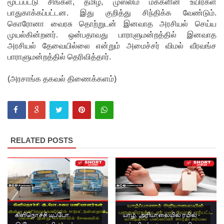
மூடப்பட்டு சிங்கள, தமிழ், முஸ்லிம் மக்களின் உயிர்கள்
பாதுகாக்கப்பட்டன. இது குறித்து சிந்திக்க வேண்டும்.
அபேசேக
கொரோனா வைரசு தொற்றுடன் இனவாத அரசியல் செய்ய
ர, பிரதிக்
முயல்கின்றனர். ஒன்பதாவது பாராளுமன்றத்தில் இனவாத
அரசியல் தேவையில்லை என்றும் அமைச்சர் விமல் வீரவங்ச
காவல்து
பாராளுமன்றத்தில் தெரிவித்தார்.
றை மா
(அரசாங்க தகவல் திணைக்களம்)
அதிபராக
தரமுயர்வு!
குருவிட்ட
மற்றும்
RELATED POSTS
பல்லன்சே
ன
சிறைச்சா
லைகளின்
கிளிநொச்சி டிப்போ
யாழ். அரியாலையில் ரயில் -
நிலைமை