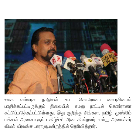
அறிவிப்பு!
நாடாளும
ன்ற
உறுப்பின
ர்களின்
சம்பளம்
உயர்த்தப்
படவில்
லை:
எரிபொரு
உலக வல்லரசு நாடுகள் கூட கொரோனா வைரசினால்
பாதிக்கப்பட்டிருக்கும் நிலையில் எமது நாட்டில் கொரோனா
ள்
கட்டுப்படுத்தப்பட்டுள்ளது. இது குறித்து சிங்கள, தமிழ், முஸ்லிம்
கொடுப்ப
மக்கள் அனைவரும் மகிழ்ச்சி அடைகின்றனர் என்று அமைச்சர்
விமல் வீரவங்ச பாராளுமன்றத்தில் தெரிவித்தார்.
னவே