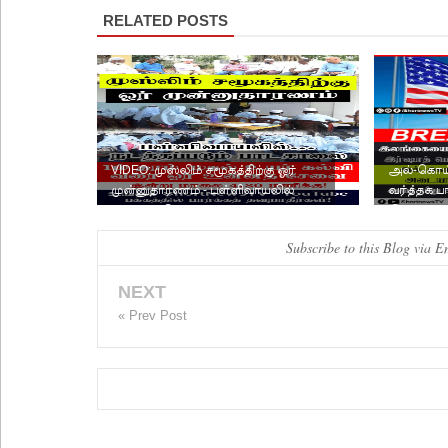
RELATED POSTS
VIDEO: முஸ்லிம் சமூகத்திற்கு ஓர்
அல்-கொய்
முன்னுதாரணம் - பள்ளிவாயலில்
வர்த்தக ப
நடத்தப்படும் பாடசால...
இலங்கை வ
Subscribe to this Blog via E
NEXT
« Prev Post