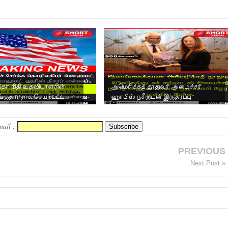
தா நிதி உதவியாளரின்
அமெரிக்கத் தூதுவர் அமைச்சர்
ங்குதாரராக செயற்பட்ட
ஹாபிஸ் நசீருடன் இருதரப்பு
ர்த்தகர் மொஹமட...
இணக்கப்பாடுகள் குறித்து ப...
mail :
PREVIOUS
Next Post »