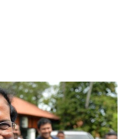
 நீர் வெட்டு!
ாதம்!
ுகை!
ாற்றமில்லை!
நெடுஞ்சாலையில் செல்ல தடை!
ட்டுமே உள்நாட்டு உற்பத்தி - வசந்த சமரசிங்க!
பாதுகாப்பாக மீட்பு
ுறையீட்டு விசாரணை செப்டம்பர் 23 வரை ஒத்திவைப்பு!