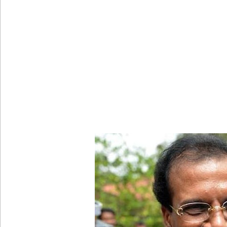
வெள்ளவத்தை மற்றும் பாமன்கடையில் 07 மணித்தியால
SLS தரமற்ற தலைக்கவசங்கள் விற்றவர்களுக்கு அபர
கொழும்பில் சட்டவிரோத மருந்துக் களஞ்சியம் முற்ற
ஓகஸ்ட் மாதத்திற்கான லிட்ரோ எரிவாயு விலையில் ம
பயிற்சி ஓட்டுநர் ( L பலகை) வாகனங்கள் அதிவேக 
இலங்கையின் பெரிய வெங்காயத் தேவையில் 10 வீதம் ம
நெடுந்தீவு கடற்பரப்பில் சிக்கிய 11 இந்திய மீனவர்கள் 
ஊழல் தடுப்பு சட்டமூலத்தில் மீண்டும் திருத்தம்!
ஹிருணிகாவின் சிறைத் தண்டனைக்கு எதிரான மேல்ம