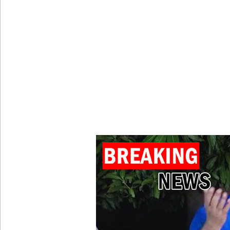
நாட்டில் தொடரும் சிறைக்கலவரங்கள் - முப்படையினருக
சிறையின் வாயிற்கதவை முற்றுகையிட்ட பல்லன்சேன
பேராதனைப் பல்கலை மாணவர்களுக்கான முக்கிய அற
பள்ளஞ்சேனை சிறையில் பதற்றம்: கைதிகள் கூரையி
குருவிட்ட சிறையின் பதற்றம் கட்டுப்பாட்டுக்குள் வந்த
புதிய மெகசின் சிறைச்சாலையில் நேற்று அமைதியின்மை
குருவிட்ட சிறை மோதலில் இருவர் பலி!
குருவிட்ட சிறைச்சாலையில் அமைதியின்மை!
நாடாளுமன்ற உறுப்பினர்களின் சம்பளம் உயர்த்தப்ப