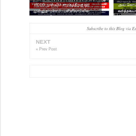
VIDEO: முஸ்லிம் சமூகத்திற்கு ஓர்
அல்-கொய்
முன்னுதாரணம் - பள்ளிவாயலில்
வர்த்தக ப
நடத்தப்படும் பாடசால...
இலங்கை வ
Subscribe to this Blog via E
NEXT
« Prev Post