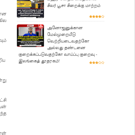
சிலர் பூசா சிறைக்கு மாற்றம்
லான
கில
அனோஜனுக்கான
மேல்முறையீடு
ும்
வெற்றியடைவதற்கோ
அல்லது தண்டனை
குறைக்கப்படுவதற்கோ வாய்ப்பு குறைவு -
றிய
இலங்கைத் தூதரகம்!
்று
்சி
வன்
ந்த
ான்