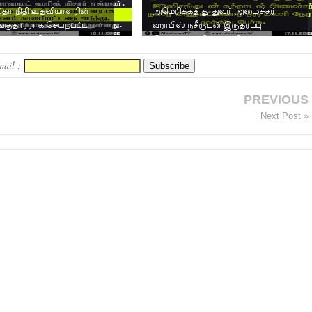
தா நிதி உதவியாளரின்
அமெரிக்கத் தூதுவர் அமைச்சர்
ங்குதாரராக செயற்பட்ட
ஹாபிஸ் நசீருடன் இருதரப்பு
ர்த்தகர் மொஹமட...
இணக்கப்பாடுகள் குறித்து ப...
mail :
PREVIOUS
Next Post »