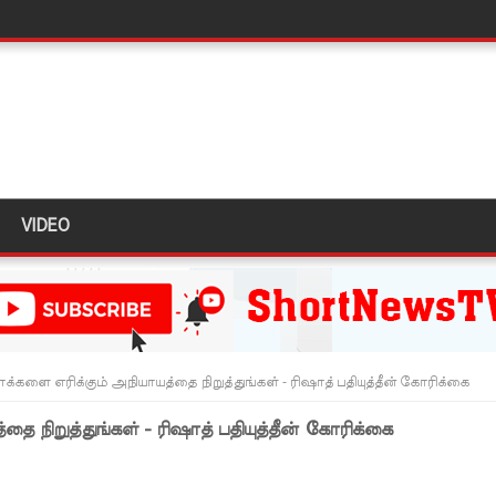
தியில் இறங்கத் தயாராகும் சட்டத்தரணிகள்!
தரமுயர்வு!
லைமை கட்டுப்பாட்டுக்குள்!
திருத்தச் சட்டமூலம்!
கை!
VIDEO
ளது!
 62 ஆக உயர்வு
கை!
ு!
எரிக்கும் அநியாயத்தை நிறுத்துங்கள் - ரிஷாத் பதியுத்தீன் கோரிக்கை
ஜபக்ச செப்டம்பர் 29ஆம் தேதி காணொளி மூலம் சாட்சியமளிக்க
ிறுத்துங்கள் - ரிஷாத் பதியுத்தீன் கோரிக்கை
ி!