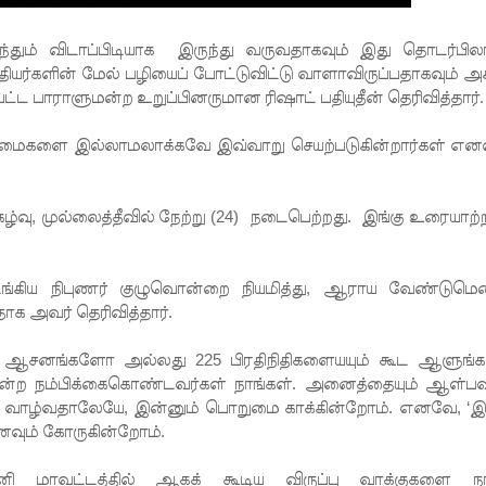
ந்தும் விடாப்பிடியாக இருந்து வருவதாகவும் இது தொடர்பி
்தியர்களின் மேல் பழியைப் போட்டுவிட்டு வாளாவிருப்பதாகவும் அ
ட பாராளுமன்ற உறுப்பினருமான ரிஷாட் பதியுதீன் தெரிவித்தார்.
டமைகளை இல்லாமலாக்கவே இவ்வாறு செயற்படுகின்றார்கள் எனவ
கழ்வு, முல்லைத்தீவில் நேற்று (24) நடைபெற்றது. இங்கு உரையாற்
ளடங்கிய நிபுணர் குழுவொன்றை நியமித்து, ஆராய வேண்டுமென
ாக அவர் தெரிவித்தார்.
ை ஆசனங்களோ அல்லது 225 பிரதிநிதிகளையயும் கூட ஆளுங்கட
என்ற நம்பிக்கைகொண்டவர்கள் நாங்கள். அனைத்தையும் ஆள்ப
் வாழ்வதாலேயே, இன்னும் பொறுமை காக்கின்றோம். எனவே, ‘இ
னவும் கோருகின்றோம்.
னி மாவட்டத்தில் ஆகக் கூடிய விருப்பு வாக்குகளை ந