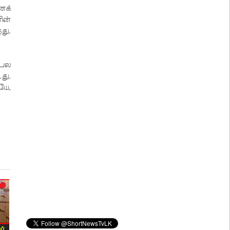
ைக்
ின்
து.
 பல
து.
யே,