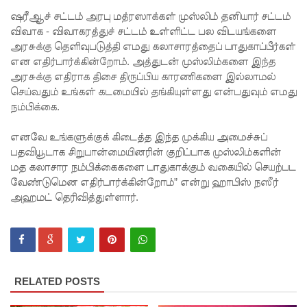
ஷரீஆச் சட்டம் அரபு மத்ரஸாக்கள் முஸ்லிம் தனியார் சட்டம்
சட்டமூலங்
விவாக - விவாகரத்துச் சட்டம் உள்ளிட்ட பல விடயங்களை
கள்
அரசுக்கு தெளிவுபடுத்தி எமது கலாசாரத்தைப் பாதுகாப்பீர்கள்
என எதிர்பார்க்கின்றோம். அத்துடன் முஸ்லிம்களை இந்த
நிறைவேற்
அரசுக்கு எதிராக திசை திருப்பிய காரணிகளை இல்லாமல்
றம்!
செய்வதும் உங்கள் கடமையில் தங்கியுள்ளது என்பதுவும் எமது
நம்பிக்கை.
146
சட்டவி
எனவே உங்களுக்குக் கிடைத்த இந்த முக்கிய அமைச்சுப்
பதவியூடாக சிறுபான்மையினரின் குறிப்பாக முஸ்லிம்களின்
ரோத
மத கலாசார நம்பிக்கைகளை பாதுகாக்கும் வகையில் செயற்பட
சூதாட்ட
வேண்டுமென எதிர்பார்க்கின்றோம்” என்று ஹாபிஸ் நஸீர்
அஹமட் தெரிவித்துள்ளார்.
இணையத
ளங்களை
முடக்குமா
று
RELATED POSTS
உத்தரவு!