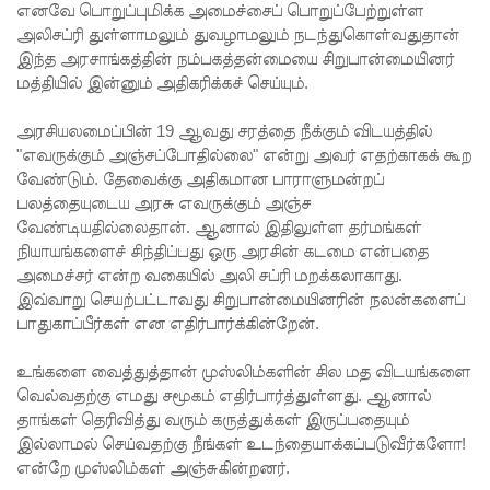
எனவே பொறுப்புமிக்க அமைச்சைப் பொறுப்பேற்றுள்ள
தொண்டர்
அலிசப்ரி துள்ளாமலும் துவழாமலும் நடந்துகொள்வதுதான்
இந்த அரசாங்கத்தின் நம்பகத்தன்மையை சிறுபான்மையினர்
களையும்
மத்தியில் இன்னும் அதிகரிக்கச் செய்யும்.
உள்வாங்க
அரசியலமைப்பின் 19 ஆவது சரத்தை நீக்கும் விடயத்தில்
வும் -
"எவருக்கும் அஞ்சப்போதில்லை" என்று அவர் எதற்காகக் கூற
வேண்டும். தேவைக்கு அதிகமான பாராளுமன்றப்
உதுமா
பலத்தையுடைய அரசு எவருக்கும் அஞ்ச
லெப்பை
வேண்டியதில்லைதான். ஆனால் இதிலுள்ள தர்மங்கள்
நியாயங்களைச் சிந்திப்பது ஒரு அரசின் கடமை என்பதை
MP!
அமைச்சர் என்ற வகையில் அலி சப்ரி மறக்கலாகாது.
விலங்குக
இவ்வாறு செயற்பட்டாவது சிறுபான்மையினரின் நலன்களைப்
பாதுகாப்பீர்கள் என எதிர்பார்க்கின்றேன்.
ள், தேசிய
நீர்
உங்களை வைத்துத்தான் முஸ்லிம்களின் சில மத விடயங்களை
வெல்வதற்கு எமது சமூகம் எதிர்பார்த்துள்ளது. ஆனால்
வழங்கல்
தாங்கள் தெரிவித்து வரும் கருத்துக்கள் இருப்பதையும்
வடிகால்
இல்லாமல் செய்வதற்கு நீங்கள் உடந்தையாக்கப்படுவீர்களோ!
என்றே முஸ்லிம்கள் அஞ்சுகின்றனர்.
சபை