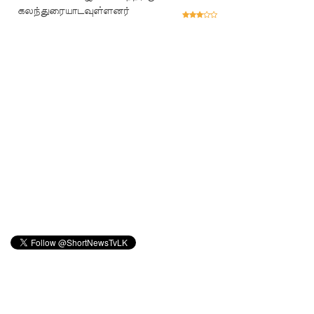
கலந்துரையாடவுள்ளனர்
கப்பட்ட
நவீன
விஞ்ஞான
ஆய்வகக்
கட்டிடம்
திறப்பு!
சாகரவின்
சர்ச்சை
கருத்து
தொடர்பில்
நீதிமன்றி
ல்
விடயங்க