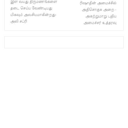
இள வயது திருமணங்களை
ரிஷாதின் அமைச்சில்
ற்கு ஷேக்
தடை செய்ய வேண்டியது
அதிசொகுசு அறை -
ஹசீனா
மிகவும் அவசியமாகின்றது-
அகற்றுமாறு புதிய
அலி சப்ரி
அமைச்சர் உத்தரவு
தயார்! -
பங்களா
தேஷில்
மீண்டும்
பதற்றம்!
லாஃப்ஸ்
எரிவாயு
விலையிலு
ம்
மாற்றமில்
லை!