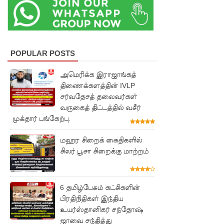
ன
அறிக்கை
ஜனாதிபதி
யிடம்!
POPULAR POSTS
கட்டார்
அமெரிக்க இராஜாங்கத்
சாரிட்டியி
திணைக்களத்தின் IVLP
சர்வதேசத் தலைவர்கள்
னால்
வருகைத் திட்டத்தில் வசீர்
முக்தார் பங்கேற்பு.
களுத்து
றை
மஹர சிறைக் கைதிகளில்
சிலர் பூசா சிறைக்கு மாற்றம்
முஸ்லிம்
மத்திய
கல்லூரியி
6 தமிழ்பேசும் கட்சிகளின்
பிரதிநிதிகள் இந்திய
ல்
உயர்ஸ்தானிகர் சந்தோஷ்
ஜாவை சந்தித்து
நிர்மாணிக்