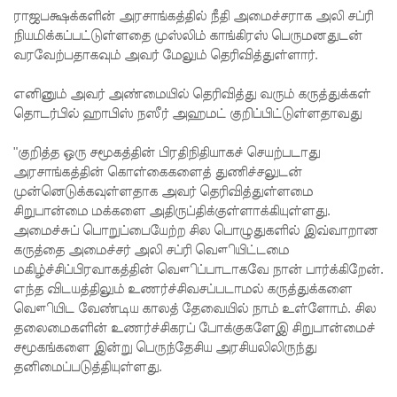
மேல்மு
ராஜபக்ஷக்களின் அரசாங்கத்தில் நீதி அமைச்சராக அலி சப்ரி
றையீட்டு
நியமிக்கப்பட்டுள்ளதை முஸ்லிம் காங்கிரஸ் பெருமனதுடன்
வரவேற்பதாகவும் அவர் மேலும் தெரிவித்துள்ளார்.
விசார
ணை
எனினும் அவர் அண்மையில் தெரிவித்து வரும் கருத்துக்கள்
தொடர்பில் ஹாபிஸ் நஸீர் அஹமட் குறிப்பிட்டுள்ளதாவது
செப்டம்பர்
"குறித்த ஒரு சமூகத்தின் பிரதிநிதியாகச் செயற்படாது
23 வரை
அரசாங்கத்தின் கொள்கைகளைத் துணிச்சலுடன்
ஒத்திவைப்
முன்னெடுக்கவுள்ளதாக அவர் தெரிவித்துள்ளமை
சிறுபான்மை மக்களை அதிருப்திக்குள்ளாக்கியுள்ளது.
பு!
அமைச்சுப் பொறுப்பையேற்ற சில பொழுதுகளில் இவ்வாறான
சுகாதார
கருத்தை அமைச்சர் அலி சப்ரி வௌியிட்டமை
மகிழ்ச்சிப்பிரவாகத்தின் வௌிப்பாடாகவே நான் பார்க்கிறேன்.
உதவியா
எந்த விடயத்திலும் உணர்ச்சிவசப்படாமல் கருத்துக்களை
ளர்
வௌியிட வேண்டிய காலத் தேவையில் நாம் உள்ளோம். சில
தலைமைகளின் உணர்ச்சிகரப் போக்குகளேஇ சிறுபான்மைச்
நியமனங்க
சமூகங்களை இன்று பெருந்தேசிய அரசியலிலிருந்து
ளில்
தனிமைப்படுத்தியுள்ளது.
சுகாதார