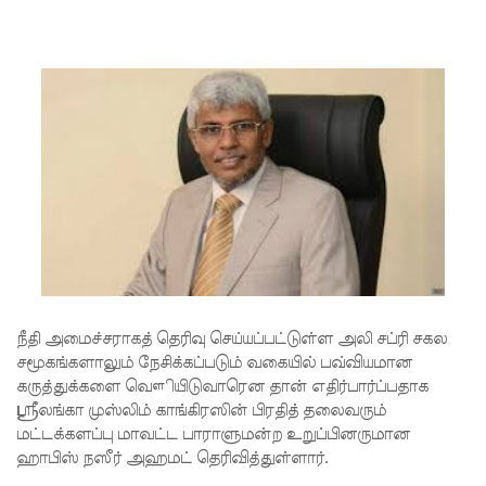
முழுமை
யான
கட்டுப்பாட்
டுக்குள்
வந்த
மெகசின்
சிறை!
ஹிருணி
காவின்
நீதி அமைச்சராகத் தெரிவு செய்யப்பட்டுள்ள அலி சப்ரி சகல
சிறைத்
சமூகங்களாலும் நேசிக்கப்படும் வகையில் பவ்வியமான
தண்ட
கருத்துக்களை வௌியிடுவாரென தான் எதிர்பார்ப்பதாக
ஶ்ரீலங்கா முஸ்லிம் காங்கிரஸின் பிரதித் தலைவரும்
னைக்கு
மட்டக்களப்பு மாவட்ட பாராளுமன்ற உறுப்பினருமான
எதிரான
ஹாபிஸ் நஸீர் அஹமட் தெரிவித்துள்ளார்.