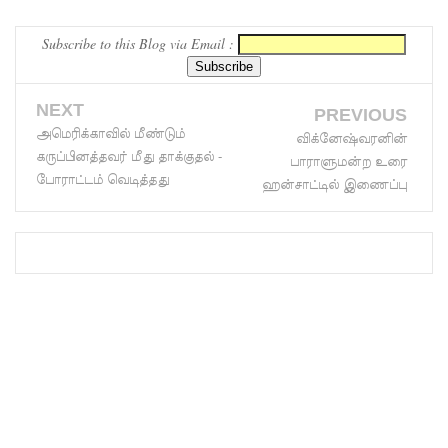
உத்தரவு!
கட்டுரை.
Subscribe to this Blog via Email :
பரீட்சைக்
காலத்தில்
NEXT
PREVIOUS
இடர்கள்
அமெரிக்காவில் மீண்டும்
விக்னேஷ்வரனின்
ஏற்பட்டா
கருப்பினத்தவர் மீது தாக்குதல் -
பாராளுமன்ற உரை
போராட்டம் வெடித்தது
ல்
ஹன்சாட்டில் இணைப்பு
அறிவிக்க
5
தொலை
பேசி
இலக்கங்க
ள்!
தாயகம்