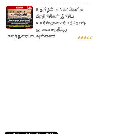
ன
6 தமிழ்பேசும் கட்சிகளின்
பிரதிநிதிகள் இந்திய
அறிக்கை
உயர்ஸ்தானிகர் சந்தோஷ்
ஜனாதிபதி
ஜாவை சந்தித்து
கலந்துரையாடவுள்ளனர்
யிடம்!
கட்டார்
சாரிட்டியி
னால்
களுத்து
றை
முஸ்லிம்
மத்திய
கல்லூரியி
ல்