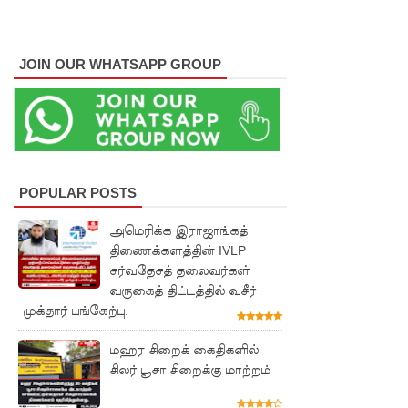
லை!
பாகுபாடற்
ற
JOIN OUR WHATSAPP GROUP
சேவையே
தரமான
அறிவியலி
ன்
POPULAR POSTS
அடித்தள
அமெரிக்க இராஜாங்கத்
மாகும் -
திணைக்களத்தின் IVLP
சர்வதேசத் தலைவர்கள்
பிரதமர்!
வருகைத் திட்டத்தில் வசீர்
நீர்கொழு
முக்தார் பங்கேற்பு.
ம்பு சிறை
மஹர சிறைக் கைதிகளில்
சிலர் பூசா சிறைக்கு மாற்றம்
வன்முறை
தொடர்பா