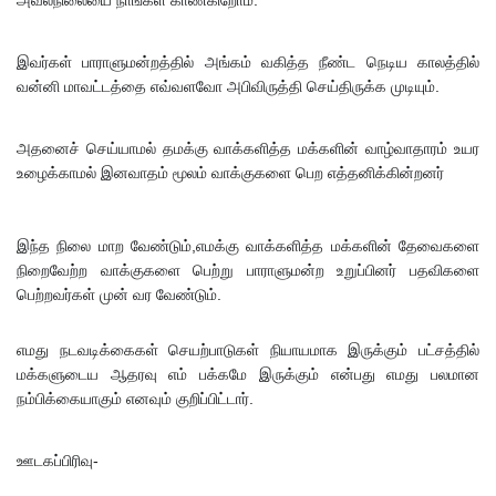
சுகாதார
இவர்கள் பாராளுமன்றத்தில் அங்கம் வகித்த நீண்ட நெடிய காலத்தில்
தொண்டர்
வன்னி மாவட்டத்தை எவ்வளவோ அபிவிருத்தி செய்திருக்க முடியும்.
களையும்
உள்வாங்க
அதனைச் செய்யாமல் தமக்கு வாக்களித்த மக்களின் வாழ்வாதாரம் உயர
உழைக்காமல் இனவாதம் மூலம் வாக்குகளை பெற எத்தனிக்கின்றனர்
வும் -
உதுமா
இந்த நிலை மாற வேண்டும்,எமக்கு வாக்களித்த மக்களின் தேவைகளை
லெப்பை
நிறைவேற்ற வாக்குகளை பெற்று பாராளுமன்ற உறுப்பினர் பதவிகளை
MP!
பெற்றவர்கள் முன் வர வேண்டும்.
விலங்குக
எமது நடவடிக்கைகள் செயற்பாடுகள் நியாயமாக இருக்கும் பட்சத்தில்
ள், தேசிய
மக்களுடைய ஆதரவு எம் பக்கமே இருக்கும் என்பது எமது பலமான
நம்பிக்கையாகும் எனவும் குறிப்பிட்டார்.
நீர்
வழங்கல்
ஊடகப்பிரிவு-
வடிகால்