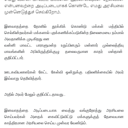
ஜயதிஸ்ஸ!
என்பனவற்றை அடிப்படையாகக் கொண்டே எமது அரசியலை
முழுமை
முன்னெடுத்துச் செல்கிறோம்.
யான
இனவாதத்தை தோளில் தூக்கிக் கொண்டு மக்கள் மத்தியில்
கட்டுப்பாட்
செல்கின்றவர்கள் மக்களால் புறக்கணிக்கப்படுகின்ற நிலைமையை நம்மால்
அவதானிக்க முடிகிறது என
டுக்குள்
வன்னி மாவட்ட பாராளுமன்ற உறுப்பினரும் மன்னார் முல்லைத்தீவு
வந்த
மாவங்களின் அபிவிருத்திக்குழு தலைவருமான காதர் மஸ்தான்
குறிப்பிட்டார்.
மெகசின்
சிறை!
ஊடகவியலாளர்கள் கேட்ட கேள்வி ஒன்றுக்கு பதிலளிக்கையில் அவர்
இவ்வாறு தெரிவித்தார்.
ஹிருணி
காவின்
அதில் அவர் மேலும் குறிப்பிட்டதாவது..
சிறைத்
தண்ட
இனவாதத்தை அடிப்படையாக வைத்து வங்குறோத்து அரசியலை
செய்பவர்கள் அதைக் கைவிட்டுவிட்டு மக்களுக்குத் தேவையான
னைக்கு
காத்திரமான அரசியலை செய்ய முன்வர வேண்டும்.
எதிரான