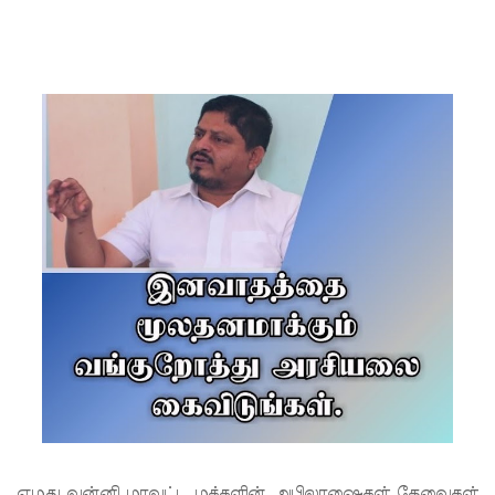
விஜய்
கடிதம்!
இரு
ஆண்டுக
ள் இலக்கு
நிர்ணயிக்
கப்பட்ட
டெங்கு
ஒழிப்பு
வேலைத்
திட்டம் -
அமைச்சர்
நளிந்த
எமது வன்னி மாவட்ட மக்களின் அபிலாஷைகள் தேவைகள்