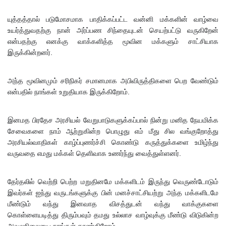
மேல்மு
யுத்தத்தால் படுமோசமாக பாதிக்கப்பட்ட வன்னி மக்களின் வாழ்வை
உயர்த்துவதற்கு நான் அர்ப்பண சிந்தையுடன் செயற்பட்டு வருகிறேன்
றையீட்டு
என்பதற்கு எனக்கு வாக்களித்த மூவின மக்களும் சாட்சியாக
விசார
இருக்கின்றனர்.
ணை
அந்த மூவினமும் சரிநிகர் சமானமாக அபிவிருத்திகளை பெற வேண்டும்
செப்டம்பர்
என்பதில் நாங்கள் உறுதியாக இருக்கிறோம்.
23 வரை
ஒத்திவைப்
இனமத பிரதேச அரசியல் வேறுபாடுகளுக்கப்பால் நின்று மனித நேயமிக்க
சேவைகளை நாம் ஆற்றுகின்ற பொழுது எம் மீது சில வங்குறோத்து
பு!
அரசியல்வாதிகள் காழ்ப்புணர்ச்சி கொண்டு கருத்துக்களை உமிழ்ந்து
சுகாதார
வருவதை எமது மக்கள் தெளிவாக உணர்ந்து வைத்துள்ளனர்.
உதவியா
தேர்தலில் வெற்றி பெற்ற மறுதினமே மக்களிடம் இருந்து வெருண்டோடும்
ளர்
இவர்கள் ஐந்து வருடங்களுக்கு பின் மனச்சாட்சியற்று அந்த மக்களிடமே
மீண்டும் வந்து இனவாத விசத்துடன் வந்து வாக்குகளை
நியமனங்க
கொள்ளையடித்து திரும்பவும் தமது உல்லாச வாழ்வுக்கு மீண்டு விடுகின்ற
ளில்
அவலநிலையை நாங்கள் காண்கிறோம்.