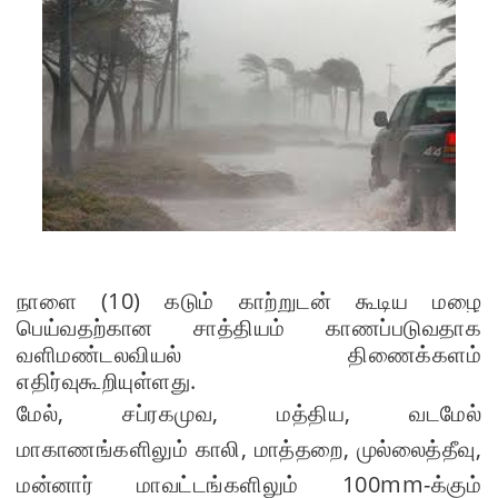
கடிதம்!
இரு
ஆண்டுக
ள் இலக்கு
நிர்ணயிக்
கப்பட்ட
டெங்கு
ஒழிப்பு
நாளை (10) கடும் காற்றுடன் கூடிய மழை
வேலைத்
பெய்வதற்கான சாத்தியம் காணப்படுவதாக
திட்டம் -
வளிமண்டலவியல் திணைக்களம்
எதிர்வுகூறியுள்ளது.
அமைச்சர்
மேல், சப்ரகமுவ, மத்திய, வடமேல்
நளிந்த
மாகாணங்களிலும் காலி, மாத்தறை, முல்லைத்தீவு,
ஜயதிஸ்ஸ!
மன்னார் மாவட்டங்களிலும் 100mm-க்கும்
முழுமை