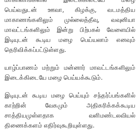
பெய்வதுடன் ஊவா, கிழக்கு, வடமத்திய
றையீட்டு
மாகாணங்களிலும் முல்லைத்தீவு, வவுனியா
விசார
மாவட்டங்களிலும் இன்று பிற்பகல் வேளையில்
ணை
இடியுடன் கூடிய மழை பெய்யலாம் எனவும்
செப்டம்பர்
தெரிவிக்கப்பட்டுள்ளது.
23 வரை
ஒத்திவைப்
யாழ்ப்பாணம் மற்றும் மன்னார் மாவட்டங்களிலும்
பு!
இடைக்கிடையே மழை பெய்யக்கூடும்.
சுகாதார
இடியுடன் கூடிய மழை பெய்யும் சந்தர்ப்பங்களில்
உதவியா
காற்றின் வேகமும் அதிகரிக்கக்கூடிய
ளர்
சாத்தியமுள்ளதாக வளிமண்டலவியல்
நியமனங்க
திணைக்களம் எதிர்வுகூறியுள்ளது.
ளில்
சுகாதார