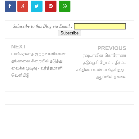
தொண்டர்
களையும்
Subscribe to this Blog via Email :
உள்வாங்க
வும் -
NEXT
PREVIOUS
உதுமா
பயங்கரவாத குற்றவாளிகளை
ரஷ்யாவின் கொரோனா
லெப்பை
தங்காலை சிறையில் தடுத்து
தடுப்பூசி நோய் எதிர்ப்பு
வைக்க முடிவு - வர்த்தமானி
சக்தியை உண்டாக்குகிறது -
MP!
வெளியீடு
ஆய்வில் தகவல்
விலங்குக
ள், தேசிய
நீர்
வழங்கல்
வடிகால்
சபை