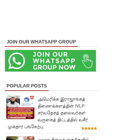
பரீட்சைக்
காலத்தில்
இடர்கள்
ஏற்பட்டா
JOIN OUR WHATSAPP GROUP
ல்
அறிவிக்க
5
தொலை
POPULAR POSTS
பேசி
இலக்கங்க
அமெரிக்க இராஜாங்கத்
திணைக்களத்தின் IVLP
ள்!
சர்வதேசத் தலைவர்கள்
வருகைத் திட்டத்தில் வசீர்
தாயகம்
முக்தார் பங்கேற்பு.
திரும்புவத
மஹர சிறைக் கைதிகளில்