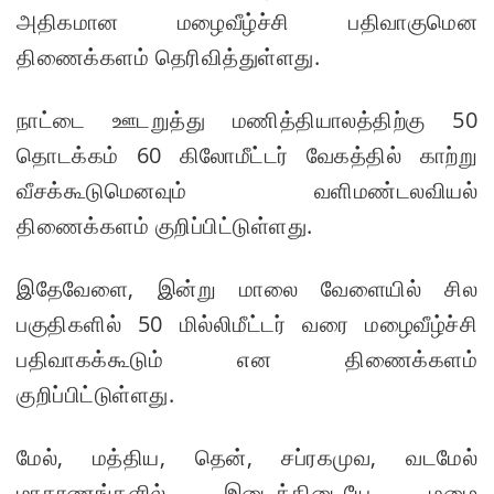
அதிகமான மழைவீழ்ச்சி பதிவாகுமென
யான
திணைக்களம் தெரிவித்துள்ளது.
கட்டுப்பாட்
டுக்குள்
நாட்டை ஊடறுத்து மணித்தியாலத்திற்கு 50
தொடக்கம் 60 கிலோமீட்டர் வேகத்தில் காற்று
வந்த
வீசக்கூடுமெனவும் வளிமண்டலவியல்
மெகசின்
திணைக்களம் குறிப்பிட்டுள்ளது.
சிறை!
ஹிருணி
இதேவேளை, இன்று மாலை வேளையில் சில
காவின்
பகுதிகளில் 50 மில்லிமீட்டர் வரை மழைவீழ்ச்சி
சிறைத்
பதிவாகக்கூடும் என திணைக்களம்
தண்ட
குறிப்பிட்டுள்ளது.
னைக்கு
எதிரான
மேல், மத்திய, தென், சப்ரகமுவ, வடமேல்
மாகாணங்களில் இடைக்கிடையே மழை
மேல்மு