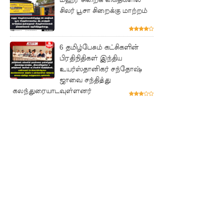
ற்கு ஷேக்
சிலர் பூசா சிறைக்கு மாற்றம்
ஹசீனா
தயார்! -
6 தமிழ்பேசும் கட்சிகளின்
பங்களா
பிரதிநிதிகள் இந்திய
உயர்ஸ்தானிகர் சந்தோஷ்
தேஷில்
ஜாவை சந்தித்து
மீண்டும்
கலந்துரையாடவுள்ளனர்
பதற்றம்!
லாஃப்ஸ்
எரிவாயு
விலையிலு
ம்
மாற்றமில்
லை!
பாகுபாடற்