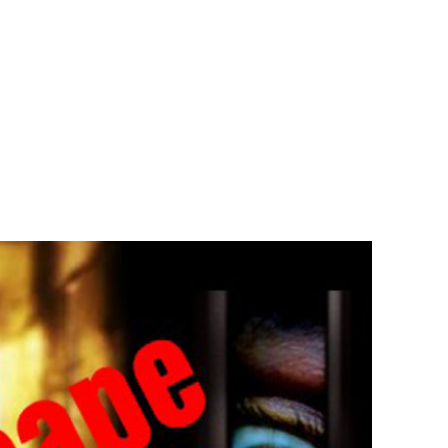
 நீர் வெட்டு!
ாதம்!
ுகை!
ாற்றமில்லை!
ிதம்!
ழிப்பு வேலைத்திட்டம் - அமைச்சர் நளிந்த ஜயதிஸ்ஸ!
!
ுறையீட்டு விசாரணை செப்டம்பர் 23 வரை ஒத்திவைப்பு!