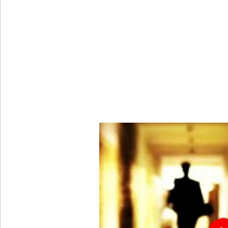
வெள்ளவத்தை மற்றும் பாமன்கடையில் 07 மணித்தியால
SLS தரமற்ற தலைக்கவசங்கள் விற்றவர்களுக்கு அபர
கொழும்பில் சட்டவிரோத மருந்துக் களஞ்சியம் முற்ற
ஓகஸ்ட் மாதத்திற்கான லிட்ரோ எரிவாயு விலையில் ம
குருவிட்ட சிறைச்சாலையில் அமைதியின்மை!
மீனவர்கள் விடுதலை கோரி ஜெய்சங்கருக்கு விஜய் கட
இரு ஆண்டுகள் இலக்கு நிர்ணயிக்கப்பட்ட டெங்கு ஒ
முழுமையான கட்டுப்பாட்டுக்குள் வந்த மெகசின் சிறை
ஹிருணிகாவின் சிறைத் தண்டனைக்கு எதிரான மேல்ம