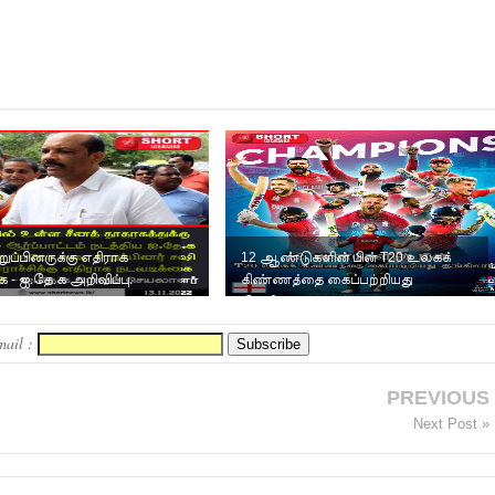
ுப்பினருக்கு எதிராக
12 ஆண்டுகளின் பின் T20 உலகக்
 - ஐ.தே.க அறிவிப்பு.
கிண்ணத்தை கைப்பற்றியது
இங்கிலாந்து
mail :
PREVIOUS
Next Post »