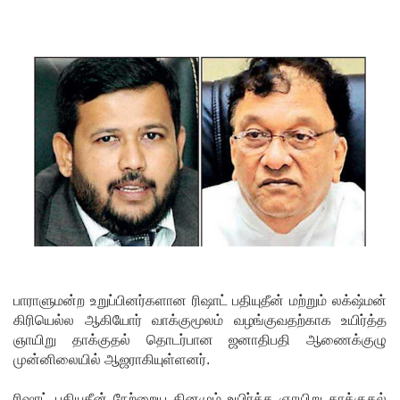
!
யாழ்.சிறை
ச்சாலையி
லும்
விசேட
பாதுகாப்பு
நடவடிக்
கை!
இலங்கை
அணியின்
பாராளுமன்ற உறுப்பினர்களான ரிஷாட் பதியுதீன் மற்றும் லக்‌ஷ்மன்
பலம்
கிரியெல்ல ஆகியோர் வாக்குமூலம் வழங்குவதற்காக உயிர்த்த
ஞாயிறு தாக்குதல் தொடர்பான ஜனாதிபதி ஆணைக்குழு
துடுப்பாட்
முன்னிலையில் ஆஜராகியுள்ளனர்.
டத்திலே
ரிஷாட் பதியுதீன் நேற்றைய தினமும் உயிர்த்த ஞாயிறு தாக்குதல்