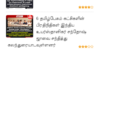
முப்படையி
னருக்கு
6 தமிழ்பேசும் கட்சிகளின்
விடுக்கப்ப
பிரதிநிதிகள் இந்திய
உயர்ஸ்தானிகர் சந்தோஷ்
ட்ட
ஜாவை சந்தித்து
கலந்துரையாடவுள்ளனர்
அறிவிப்பு!
சிறையின்
வாயிற்கத
வை
முற்றுகை
யிட்ட
பல்லன்சே
ன
கைதிகள்!