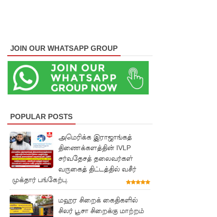
நீதிமன்றம்
உத்தரவு!
நேற்றைய
JOIN OUR WHATSAPP GROUP
மெகசின்
சிறை
மோதலில்
கைதி
POPULAR POSTS
ஒருவர்
அமெரிக்க இராஜாங்கத்
பலி!
திணைக்களத்தின் IVLP
நாட்டில்
சர்வதேசத் தலைவர்கள்
வருகைத் திட்டத்தில் வசீர்
தொடரும்
முக்தார் பங்கேற்பு.
சிறைக்கல
மஹர சிறைக் கைதிகளில்
வரங்கள் -
சிலர் பூசா சிறைக்கு மாற்றம்