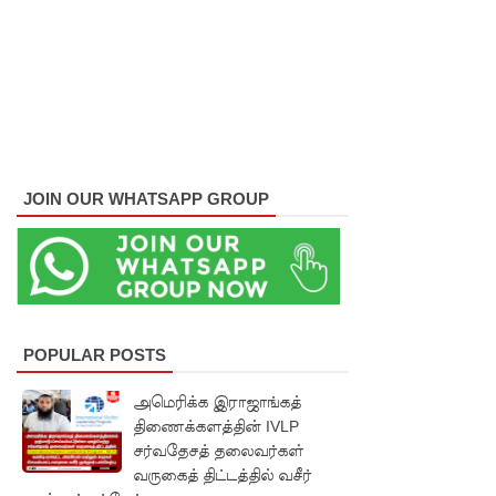
வழங்கல்
வடிகால்
சபை
சட்டமூலங்
கள்
JOIN OUR WHATSAPP GROUP
நிறைவேற்
றம்!
146
சட்டவி
ரோத
POPULAR POSTS
சூதாட்ட
அமெரிக்க இராஜாங்கத்
திணைக்களத்தின் IVLP
இணையத
சர்வதேசத் தலைவர்கள்
ளங்களை
வருகைத் திட்டத்தில் வசீர்