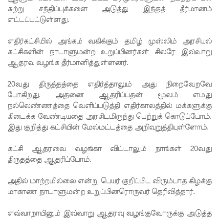
ஜெய்சங்க
சுற்று சந்திப்புக்களை அடுத்து இந்தத் தீர்மானம்
ருக்கு
எட்டப்பட்டுள்ளது.
விஜய்
எதிர்கட்சியில் அங்கம் வகிக்கும் தமிழ் முஸ்லிம் அரசியல்
கட்சிகளின் நாடாளுமன்ற உறுப்பினர்கள் சிலரே இவ்வாறு
கடிதம்!
ஆதரவு வழங்க தீர்மானித்துள்ளனர்.
இரு
20வது திருத்தத்தை எதிர்த்தாலும் அது நிறைவேறவே
ஆண்டுக
போகிறது. அதனை ஆதரிப்பதன் மூலம் எமது
ள் இலக்கு
நல்லெண்ணத்தை வெளிப்படுத்தி எதிர்காலத்தில் மக்களுக்கு
கிடைக்க வேண்டியதை அரசிடமிருந்து பெற்றுக் கொடுப்போம்.
நிர்ணயிக்
இது குறித்து கட்சியின் மேல்மட்டத்தை அறிவுறுத்தியுள்ளோம்.
கப்பட்ட
கட்சி ஆதரவை வழங்கா விட்டாலும் நாங்கள் 20வது
டெங்கு
திருதத்தை ஆதரிப்போம்.
ஒழிப்பு
அதில் மாற்றமில்லை என்று பெயர் குறிப்பிட விரும்பாத கிழக்கு
வேலைத்
மாகாண நாடாளுமன்ற உறுப்பினரொருவர் தெரிவித்தார்.
திட்டம் -
எவ்வாறாயினும் இவ்வாறு ஆதரவு வழங்குவோருக்கு அடுத்த
அமைச்சர்