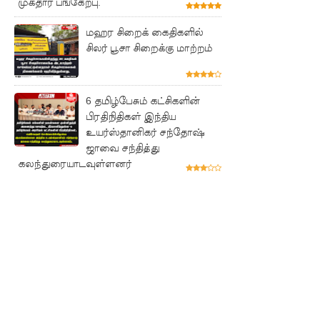
முக்தார் பங்கேற்பு.
முடக்குமா
று
மஹர சிறைக் கைதிகளில்
சிலர் பூசா சிறைக்கு மாற்றம்
உத்தரவு!
பரீட்சைக்
6 தமிழ்பேசும் கட்சிகளின்
காலத்தில்
பிரதிநிதிகள் இந்திய
இடர்கள்
உயர்ஸ்தானிகர் சந்தோஷ்
ஜாவை சந்தித்து
ஏற்பட்டா
கலந்துரையாடவுள்ளனர்
ல்
அறிவிக்க
5
தொலை
பேசி
இலக்கங்க