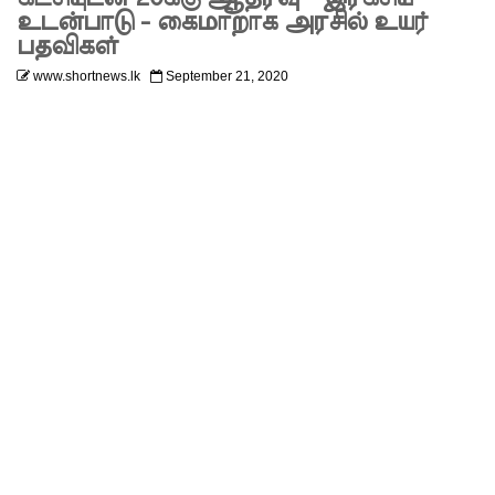
கட்டுப்பாட்
உடன்பாடு - கைமாறாக அரசில் உயர்
பதவிகள்
டுக்குள்
www.shortnews.lk
September 21, 2020
வந்தது!
புதிய
மெகசின்
சிறைச்சா
லையில்
நேற்று
அமைதியி
ன்மை - 11
பேர்
காயம்!
குருவிட்ட