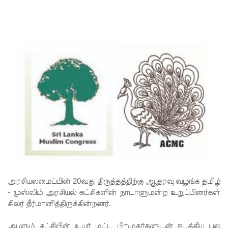
சிறை
மோதலில்
இருவர்
பலி!
குருவிட்ட
சிறைச்சா
லையில்
அமைதியி
ன்மை!
மீனவர்க
ள்
அரசியலமைப்பின் 20வது திருத்தத்திற்கு ஆதரவு வழங்க தமிழ்
- முஸ்லிம் அரசியல் கட்சிகளின் நாடாளுமன்ற உறுப்பினர்கள்
விடுதலை
சிலர் தீர்மானித்திருக்கின்றனர்.
கோரி
ஆளும் கட்சியின் உயர் மட்ட பிரமுகர்களுடன் நடத்திய பல