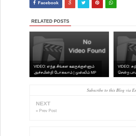
Facebook
RELATED POSTS
VIDEO: எந்த சிங்கள ஊருக்குள்ளும்
VIDEO: சு
அச்சமின்றி போகலாம் | முஸ்லிம் MP
சென்ற ப
க்களுக்கு அக்க...
Subscribe to this Blog via E
NEXT
« Prev Post