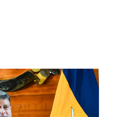
ை தொடர்பில் முக்கிய அறிவிப்பு!
டவில்லை: எரிபொருள் கொடுப்பனவே திருத்தப்பட்டது!
தியில் இறங்கத் தயாராகும் சட்டத்தரணிகள்!
்கும் தெளிவூட்டிய நீதி அமைச்சர் ஹர்ஷண நாணயக்கார!
்குகிறது: 65 பேர் பலி
ாறு கஜேந்திரகுமாருக்கு ரவூப் ஹக்கீம் அழைப்பு!
ஆட்சிக்கான முதற்படி!
் சிறைச்சாலை மோதல் தொடர்கின்றது! - சஜித் பிரேமதாச