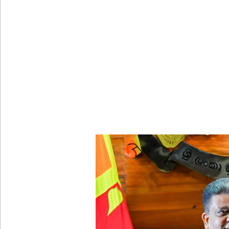
நாளை இடம்பெறவுள்ள தரம் 5 புலமைப்பரிசில் பரீட்ச
நாடாளுமன்ற உறுப்பினர்களின் சம்பளம் உயர்த்தப்ப
22ஆவது அரசியலமைப்புத் திருத்தத்திற்கு எதிராக வீ
நீதித்துறை சீர்திருத்தங்கள் குறித்து உலமா சபைக
டெங்கு நோயாளர்களின் எண்ணிக்கை 90,000 ஐ நெருங
தமிழ்பேசும் மக்களின் அரசியல் பேரவையில் இணையும
22ஆவது அரசியலமைப்புச் சீர்திருத்தம் சர்வாதிகார 
நம்பிக்கையில்லாப் பிரேரணையைத் தோற்கடித்தாலும
குற்றச்சாட்டு