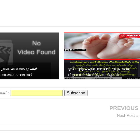
ற்றுலா பஸ்ஸை ஓட்டிச்
ஒரே குடும்பத்தைச் சேர்ந்த நால்வர்
ாடசாலை மாணவன்
மீது வாள் வெட்டுத் தாக்குதல் -
மூன்றரை வயது கு...
mail :
PREVIOUS
Next Post »