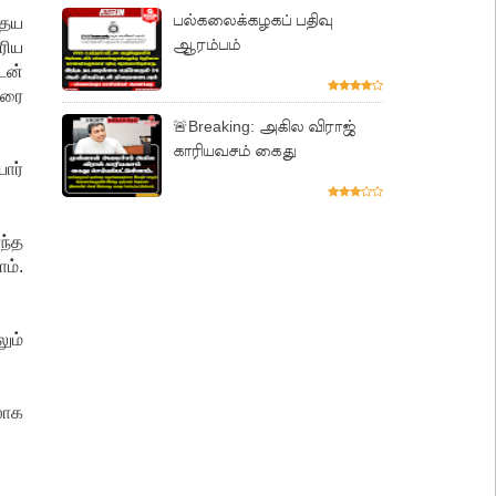
பல்கலைக்கழகப் பதிவு
தைய
ஆரம்பம்
ரிய
டன்
ேரை
🚨Breaking: அகில விராஜ்
காரியவசம் கைது
ார்
ந்த
ம்.
ும்
லாக