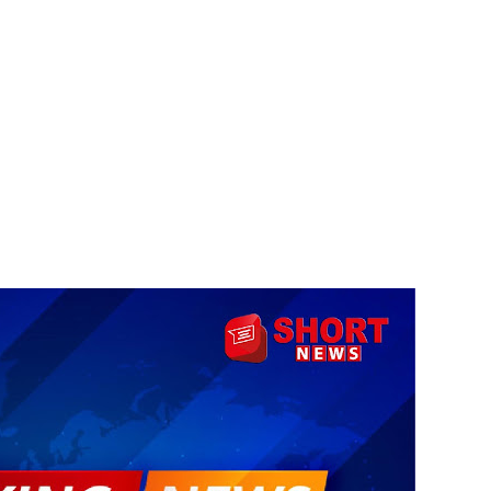
 - 11 பேர் காயம்!
ிதம்!
ழிப்பு வேலைத்திட்டம் - அமைச்சர் நளிந்த ஜயதிஸ்ஸ!
!
ுறையீட்டு விசாரணை செப்டம்பர் 23 வரை ஒத்திவைப்பு!
டர்களையும் உள்வாங்கவும் - உதுமா லெப்பை MP!
கை!