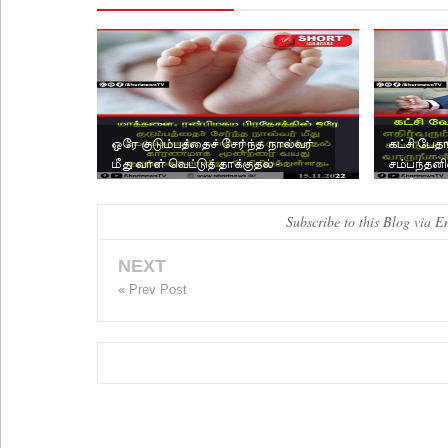
ஒரே குடும்பத்தைச் சேர்ந்த நால்வர்
கட்சி பே
மீது வாள் வெட்டுத் தாக்குதல் -
சம்பந்தனி
மூன்றரை வயது கு...
: தமிழ் கட்ச
Subscribe to this Blog via E
NEXT
« Prev Post