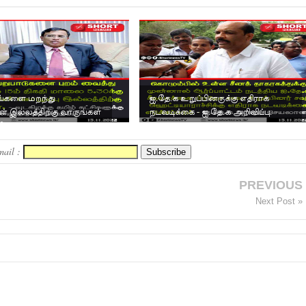
தங்களை மறந்து
ஐ.தே.க உறுப்பினருக்கு எதிராக
ன் இல்லத்திற்கு வாருங்கள்
நடவடிக்கை - ஐ.தே.க அறிவிப்பு.
ிகளுக்கு சு...
mail :
PREVIOUS
Next Post »