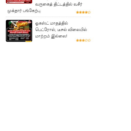
வருகைத் திட்டத்தில் வசீர்
இலக்கு
முக்தார் பங்கேற்பு.
சீரற்ற
ஓகஸ்ட் மாதத்தில்
பெட்ரோல், டீசல் விலையில்
வானிலை
மாற்றம் இல்லை!
யால் 16
ஆயிரத்தி
ற்கும்
அதிகமா
னோருக்கு
பாதிப்பு
மத்திய
மாகாணத்
தின் புதிய
ஆளுநர்