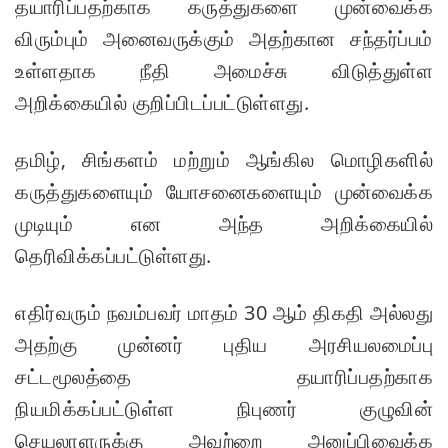
தயாரிப்பதற்காக கருத்துகளை முன்வைக்க
மீண்டும்
விரும்பும் அனைவருக்கும் அதற்கான சந்தர்ப்பம்
திருத்தம்!
உள்ளதாக நீதி அமைச்சு விடுத்துள்ள
சாகிப் அல்
அறிக்கையில் குறிப்பிடப்பட்டுள்ளது.
ஹசனின்
வீட்டின்
தமிழ், சிங்களம் மற்றும் ஆங்கில மொழிகளில்
மீது
கருத்துகளையும் யோசனைகளையும் முன்வைக்க
பெற்றோ
முடியும் என அந்த அறிக்கையில்
ல் குண்டு
தெரிவிக்கப்பட்டுள்ளது.
வீச்சு!
எதிர்வரும் நவம்பவர் மாதம் 30 ஆம் திகதி அல்லது
நெடுந்தீவு
அதற்கு முன்னர் புதிய அரசியலமைப்பு
அருகே
சட்டமூலத்தை தயாரிப்பதற்காக
இந்திய
நியமிக்கப்பட்டுள்ள நிபுணர் குழுவின்
மீன்பிடிக்
செயலாளருக்கு அவற்றை அனுப்பிவைக்க