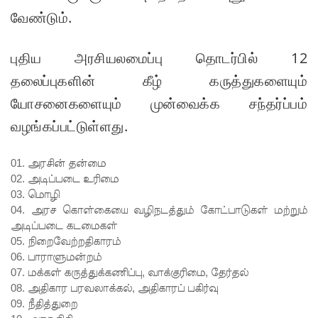
கப்பல்
வேண்டும்.
கவிழ்வு
குருக்கள்ம
புதிய அரசியலமைப்பு தொடர்பில் 12
டம்
தலைப்புகளின் கீழ் கருத்துகளையும்
மனிதப்பு
யோசனைகளையும் முன்வைக்க சந்தர்ப்பம்
தைகுழி
வழங்கப்பட்டுள்ளது.
வழக்கு
01. அரசின் தன்மை
விசார
02. அடிப்படை உரிமை
03. மொழி
ணை
04. அரச கொள்கையை வழிநடத்தும் கோட்பாடுகள் மற்றும்
ஆகஸ்ட்
அடிப்படை கடமைகள்
05. நிறைவேற்றதிகாரம்
24க்கு
06. பாராளுமன்றம்
ஒத்திவைப்
07. மக்கள் கருத்துக்கணிப்பு, வாக்குரிமை, தேர்தல்
08. அதிகார பரவலாக்கல், அதிகாரப் பகிர்வு
பு
09. நீதித்துறை
பல்கலைக்