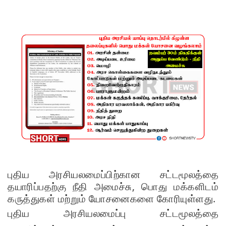
சமரசிங்க!
நெடுந்தீவு
கடற்பரப்பி
ல் சிக்கிய
11 இந்திய
மீனவர்க
ள்
பாதுகாப்
பாக மீட்பு
ஊழல்
புதிய அரசியலமைப்பிற்கான சட்டமூலத்தை
தடுப்பு
தயாரிப்பதற்கு நீதி அமைச்சு, பொது மக்களிடம்
சட்டமூலத்
கருத்துகள் மற்றும் யோசனைகளை கோரியுள்ளது.
புதிய அரசியலமைப்பு சட்டமூலத்தை
தில்