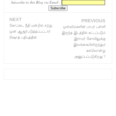
மொஹமட...
Subscribe to this Blog via Email :
முதலிடத்தி
ல்!
NEXT
PREVIOUS
புத்தாக்க
கோட்டை நீதி மன்றில் சற்று
முஸ்லிம்களின் பாபர் பள்ளி
ஆராய்ச்சி
முன் ஆஜர்படுத்தப்பட்டார்
இருந்த இடத்தில் கட்டப்படும்
ரிஷாத் பதியுத்தீன்
இராமர் கோவிலுக்கு
களுக்கு
இலங்கையிலிருந்தும்
அரசின்
கல்லொன்று
அனுப்பப்படுகிறது ?
ஆதரவு
முழுமை
யாக
கிடைக்கும்
- பிரதமர்!
மாகாண
சபைத்