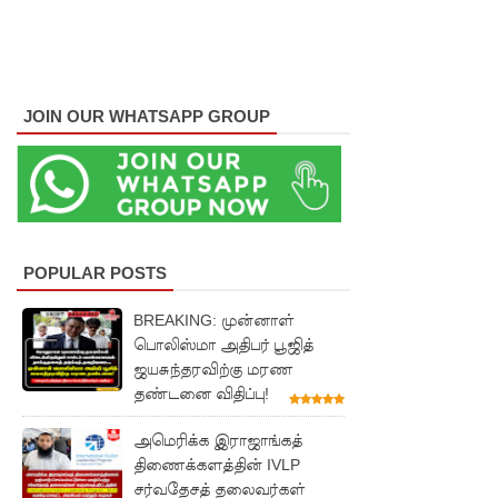
து - சஜித்
பிரேமதாச
!
JOIN OUR WHATSAPP GROUP
சிறைகளு
ம்
குற்றவாளி
களும்
அற்ற
POPULAR POSTS
முன்மாதிரி
BREAKING: முன்னாள்
பொலிஸ்மா அதிபர் பூஜித்
நாட்டை
ஜயசுந்தரவிற்கு மரண
உருவாக்கு
தண்டனை விதிப்பு!
வதே
அமெரிக்க இராஜாங்கத்
அரசாங்க
திணைக்களத்தின் IVLP
சர்வதேசத் தலைவர்கள்
த்தின்