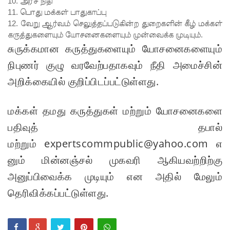
10. அரச நிதி
11. பொது மக்கள் பாதுகாப்பு
கழகப்
12. வேறு ஆர்வம் செலுத்தப்படுகின்ற துறைகளின் கீழ் மக்கள்
பதிவு
கருத்துகளையும் யோசனைகளையும் முன்வைக்க முடியும்.
சுருக்கமான கருத்துகளையும் யோசனைகளையும்
ஆரம்பம்
நிபுணர் குழு வரவேற்பதாகவும் நீதி அமைச்சின்
கஞ்சிபா
அறிக்கையில் குறிப்பிடப்பட்டுள்ளது.
னை
இம்ரா
மக்கள் தமது கருத்துகள் மற்றும் யோசனைகளை
னை
பதிவுத் தபால்
கைது
மற்றும் expertscommpublic@yahoo.com எ
செய்ய
னும் மின்னஞ்சல் முகவரி ஆகியவற்றிற்கு
மலேசிய -
அனுப்பிவைக்க முடியும் என அதில் மேலும்
சர்வதேச
தெரிவிக்கப்பட்டுள்ளது.
பொலிஸா
ருடன்