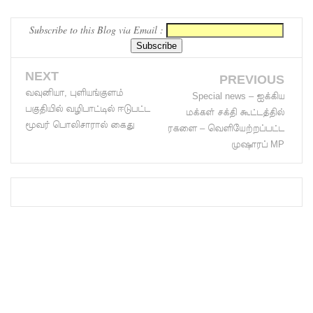
லாஃப்ஸ்
Subscribe to this Blog via Email :
எரிவாயு
விலையிலு
NEXT
PREVIOUS
ம்
வவுனியா, புளியங்குளம்
Special news – ஐக்கிய
பகுதியில் வழிபாட்டில் ஈடுபட்ட
மக்கள் சக்தி கூட்டத்தில்
மாற்றமில்
மூவர் பொலிசாரால் கைது
ரகளை – வெளியேற்றப்பட்ட
லை!
முஷாரப் MP
பாகுபாடற்
ற
சேவையே
தரமான
அறிவியலி
ன்
அடித்தள