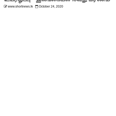
MP!
www.shortnews.lk
October 24, 2020
விலங்குக
ள், தேசிய
நீர்
வழங்கல்
வடிகால்
சபை
சட்டமூலங்
கள்
நிறைவேற்
றம்!
146
சட்டவி