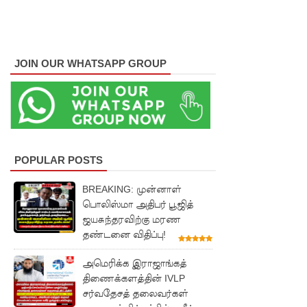
களுத்து
றை
முஸ்லிம்
JOIN OUR WHATSAPP GROUP
மத்திய
கல்லூரியி
ல்
நிர்மாணிக்
POPULAR POSTS
கப்பட்ட
BREAKING: முன்னாள்
நவீன
பொலிஸ்மா அதிபர் பூஜித்
ஜயசுந்தரவிற்கு மரண
விஞ்ஞான
தண்டனை விதிப்பு!
ஆய்வகக்
அமெரிக்க இராஜாங்கத்
கட்டிடம்
திணைக்களத்தின் IVLP
திறப்பு!
சர்வதேசத் தலைவர்கள்