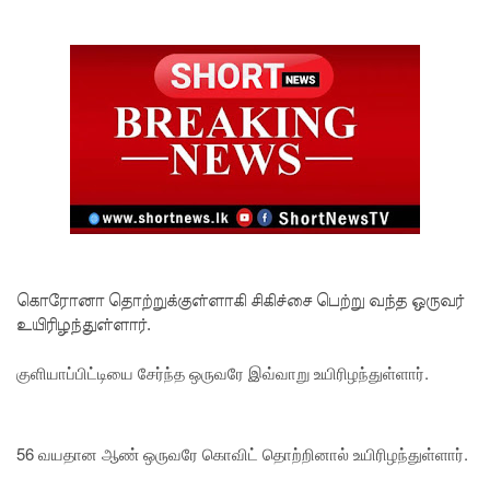
ரோத
சூதாட்ட
இணையத
ளங்களை
முடக்குமா
று
உத்தரவு!
பரீட்சைக்
கொரோனா தொற்றுக்குள்ளாகி சிகிச்சை பெற்று வந்த ஒருவர்
காலத்தில்
உயிரிழந்துள்ளார்.
இடர்கள்
குளியாப்பிட்டியை சேர்ந்த ஒருவரே இவ்வாறு உயிரிழந்துள்ளார்.
ஏற்பட்டா
ல்
56 வயதான ஆண் ஒருவரே கொவிட் தொற்றினால் உயிரிழந்துள்ளார்.
அறிவிக்க