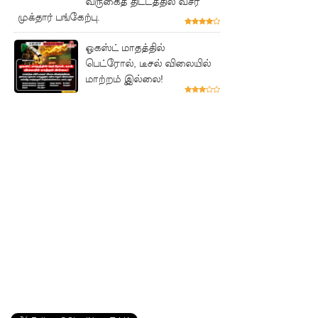
வருகைத் திட்டத்தில் வசீர்
சாகரவின்
முக்தார் பங்கேற்பு.
சர்ச்சை
ஓகஸ்ட் மாதத்தில்
கருத்து
பெட்ரோல், டீசல் விலையில்
மாற்றம் இல்லை!
தொடர்பில்
நீதிமன்றி
ல்
விடயங்க
ளை
சமர்ப்பித்த
பொலிஸா
ர்!
டெங்குவா
ல்