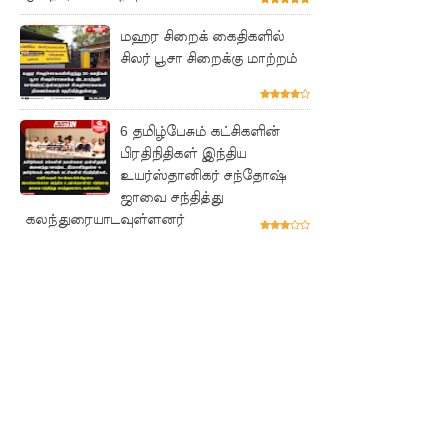
ரோத
மஹர சிறைக் கைதிகளில்
சூதாட்ட
சிலர் பூசா சிறைக்கு மாற்றம்
இணையத
ளங்களை
6 தமிழ்பேசும் கட்சிகளின்
முடக்குமா
பிரதிநிதிகள் இந்திய
உயர்ஸ்தானிகர் சந்தோஷ்
று
ஜாவை சந்தித்து
உத்தரவு!
கலந்துரையாடவுள்ளனர்
பரீட்சைக்
காலத்தில்
இடர்கள்
ஏற்பட்டா
ல்
அறிவிக்க