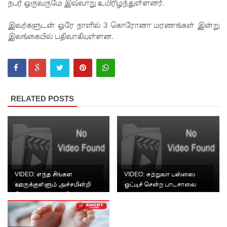
டெங்கு
நபர் ஒருவருமே இவ்வாறு உயிரிழந்துள்ளனர்.
ஒழிப்பு
இவர்களுடன் ஒரே நாளில் 3 கொரோனா மரணங்கள் இன்று
வேலைத்
இலங்கையில் பதிவாகியுள்ளன.
திட்டம் -
அமைச்சர்
நளிந்த
RELATED POSTS
ஜயதிஸ்ஸ!
முழுமை
யான
கட்டுப்பாட்
டுக்குள்
VIDEO: எந்த சிங்கள
VIDEO: சுற்றுலா பஸ்ஸை
ஊருக்குள்ளும் அச்சமின்றி
ஓட்டிச் சென்ற பாடசாலை
வந்த
போகலாம் | முஸ்லிம் MP
மாணவன்
க்களுக்கு அக்க...
மெகசின்
சிறை!