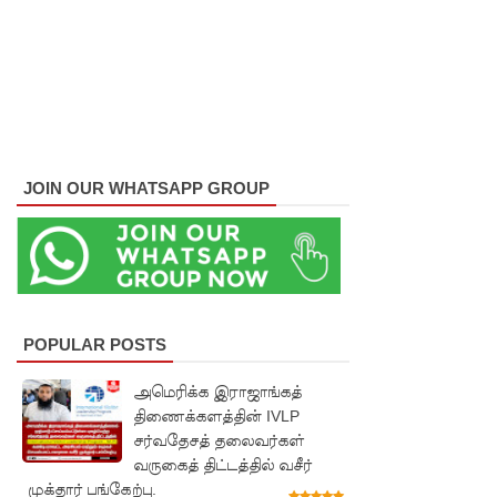
MP!
விலங்குக
ள், தேசிய
நீர்
வழங்கல்
JOIN OUR WHATSAPP GROUP
வடிகால்
சபை
சட்டமூலங்
கள்
POPULAR POSTS
நிறைவேற்
அமெரிக்க இராஜாங்கத்
றம்!
திணைக்களத்தின் IVLP
146
சர்வதேசத் தலைவர்கள்
வருகைத் திட்டத்தில் வசீர்
சட்டவி
முக்தார் பங்கேற்பு.