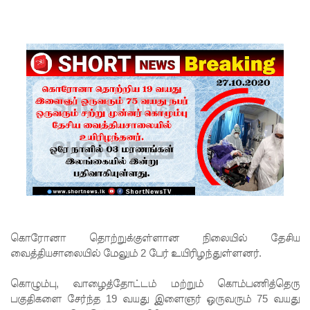
மீனவர்க
ள்
விடுதலை
கோரி
ஜெய்சங்க
ருக்கு
விஜய்
கடிதம்!
இரு
ஆண்டுக
கொரோனா தொற்றுக்குள்ளான நிலையில் தேசிய
ள் இலக்கு
வைத்தியசாலையில் மேலும் 2 பேர் உயிரிழந்துள்ளனர்.
நிர்ணயிக்
கொழும்பு, வாழைத்தோட்டம் மற்றும் கொம்பணித்தெரு
கப்பட்ட
பகுதிகளை சேர்ந்த 19 வயது இளைஞர் ஒருவரும் 75 வயது