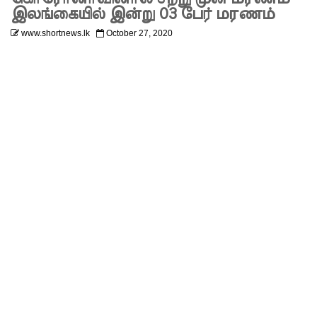
ன்மை - 11
இலங்கையில் இன்று 03 பேர் மரணம்
www.shortnews.lk
October 27, 2020
பேர்
காயம்!
குருவிட்ட
சிறை
மோதலில்
இருவர்
பலி!
குருவிட்ட
சிறைச்சா
லையில்
அமைதியி
ன்மை!