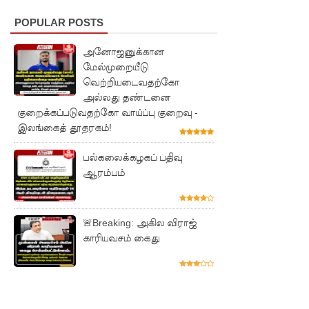
ணையைத்
POPULAR POSTS
தோற்கடித்
தாலும்
அனோஜனுக்கான
மேல்முறையீடு
சிறைச்சா
வெற்றியடைவதற்கோ
அல்லது தண்டனை
லை
குறைக்கப்படுவதற்கோ வாய்ப்பு குறைவு -
மோதல்
இலங்கைத் தூதரகம்!
தொடர்கி
பல்கலைக்கழகப் பதிவு
ன்றது! -
ஆரம்பம்
சஜித்
பிரேமதாச
🚨Breaking: அகில விராஜ்
காரியவசம் கைது
குற்றச்சாட்
டு
சிறை