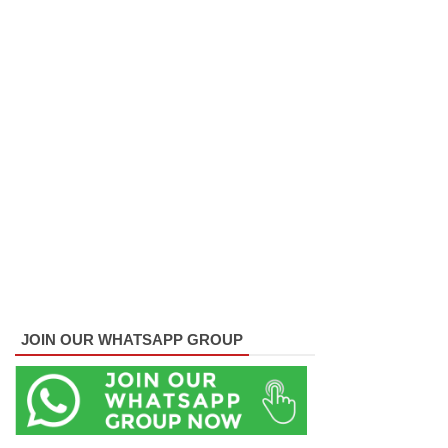
22ஆவது
அரசியல
மைப்புச்
சீர்திருத்த
ம்
சர்வாதிகா
ர
ஆட்சிக்கா
ன
முதற்படி!
JOIN OUR WHATSAPP GROUP
நம்பிக்கை
யில்லாப்
பிரேர