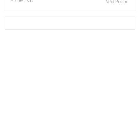
« Prev Post
Next Post »
தமிழ்பேசு
ம்
மக்களின்
அரசியல்
பேரவையி
ல்
இணையு
மாறு
கஜேந்திர
குமாருக்கு
ரவூப்
ஹக்கீம்
அழைப்பு!