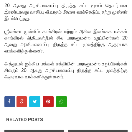
20 ஆவது அரசியலமைப்பு திருத்த சட்ட மூலம் தொடர்பான
ப்
இரண்டாவது வாசிப்பு விவாதம் மீதான வாக்கெடுப்பு சற்று முன்னர்
இடம்பெற்றது.
பணியகத்
தில்
ஶ்ரீலங்கா முஸ்லிம் காங்கிரஸ் மற்றும் அகில இலங்கை மக்கள்
காங்கிரஸ் ஆகியவற்றின் சில பாராளுமன்ற உறுப்பினர்கள் 20
முன்னி
ஆவது அரசியலமைப்பு திருத்த சட்ட மூலத்திற்கு ஆதரவாக
லை!
வாக்களித்துள்ளனர்.
நீதித்துறை
அத்துடன் ஐக்கிய மக்கள் சக்தியின் பாராளுமன்ற உறுப்பினர்கள்
சீர்திருத்த
சிலரும் 20 ஆவது அரசியலமைப்பு திருத்த சட்ட மூலத்திற்கு
ஆதரவாக வாக்களித்துள்ளனர்.
ங்கள்
குறித்து
உலமா
சபைக்கும்
தெளிவூட்
RELATED POSTS
டிய நீதி