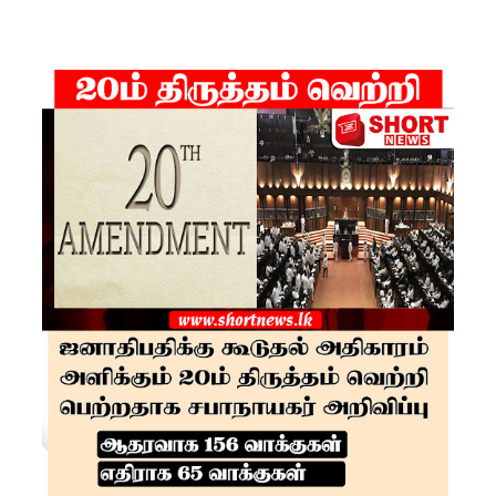
நடவடிக்
கை -
ஐக்கிய
மக்கள்
சக்தி
ஆலோச
னை
உயர்தரப்
பரீட்சார்த்
திகளுக்கா
க இன்று
முதல்
விசேட