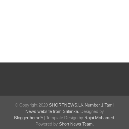
கெலனிக
ம
பகுதியில்
கடும்
போக்குவ
ரத்து!
இந்தியா-
இலங்கை
எரிசக்தித்
துறை
ஒத்துழைப்
© Copyright 2020
SHORTNEWS.LK Number 1 Tamil
News website from Srilanka
. Designed by
பு குறித்து
Bloggertheme9
| Template Design by
Rajai Mohamed
.
Powered by
Short News Team
.
ஆய்வு!