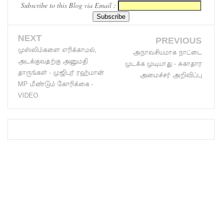
Subscribe to this Blog via Email :
பதிவு
ஆரம்பம்
NEXT
PREVIOUS
கஞ்சிபா
முஸ்லிம்களை எரிக்காமல்,
அநாவசியமாக நாட்டை
அடக்குவதற்கு அனுமதி
முடக்க முடியாது - சுகாதார
னை
தாருங்கள் - முஜிபுர் ரஹ்மான்
அமைச்சர் அறிவிப்பு
இம்ரா
MP மீண்டும் கோரிக்கை -
VIDEO
னை
கைது
செய்ய
மலேசிய -
சர்வதேச
பொலிஸா
ருடன்
இலங்கை