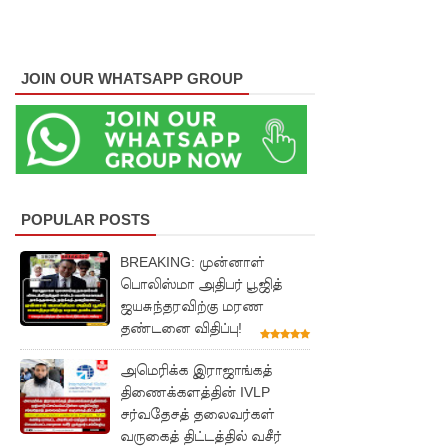
ல்!
புத்தாக்க
JOIN OUR WHATSAPP GROUP
ஆராய்ச்சி
களுக்கு
அரசின்
ஆதரவு
POPULAR POSTS
முழுமை
யாக
BREAKING: முன்னாள்
பொலிஸ்மா அதிபர் பூஜித்
கிடைக்கும்
ஜயசுந்தரவிற்கு மரண
- பிரதமர்!
தண்டனை விதிப்பு!
மாகாண
அமெரிக்க இராஜாங்கத்
திணைக்களத்தின் IVLP
சபைத்
சர்வதேசத் தலைவர்கள்
தேர்தலை
வருகைத் திட்டத்தில் வசீர்