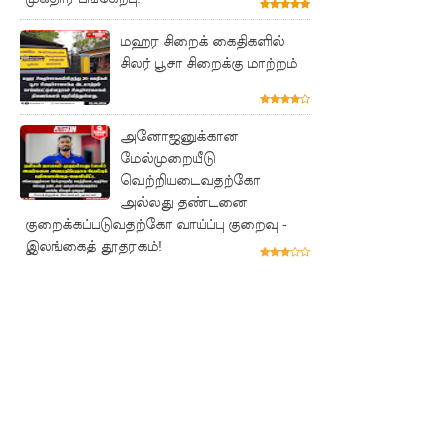
சம்பளம்
மஹர சிறைக் கைதிகளில்
உயர்த்தப்
சிலர் பூசா சிறைக்கு மாற்றம்
படவில்
லை:
அனோஜனுக்கான
எரிபொரு
மேல்முறையீடு
வெற்றியடைவதற்கோ
ள்
அல்லது தண்டனை
கொடுப்ப
குறைக்கப்படுவதற்கோ வாய்ப்பு குறைவு -
இலங்கைத் தூதரகம்!
னவே
திருத்தப்ப
ட்டது!
22ஆவது
அரசியல
மைப்புத்