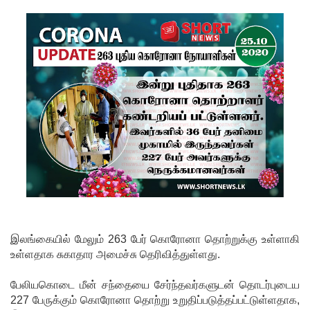
போதைப்
பொருள்
வீச
முயன்ற
இருவர்
கைது!
நாடு
தழுவிய
சோதனை
களில்
இலங்கையில் மேலும் 263 பேர் கொரோனா தொற்றுக்கு உள்ளாகி
தரமற்ற
உள்ளதாக சுகாதார அமைச்சு தெரிவித்துள்ளது.
தலைக்கவ
பேலியகொடை மீன் சந்தையை சேர்ந்தவர்களுடன் தொடர்புடைய
சங்கள் 431
227 பேருக்கும் கொரோனா தொற்று உறுதிப்படுத்தப்பட்டுள்ளதாக,