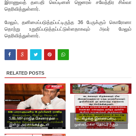
பறிமுதல்!
இராணுவத் தளபதி லெப்டினன் ஜெனரல் சவேந்திர சில்வா
தெரிவித்துள்ளார்.
இலங்கை
யர்களை
மேலும், தனிமைப்படுத்தப்பட்டிருந்த 36 பேருக்கும் கொரோனா
தொற்று உறுதிப்படுத்தப்பட்டுள்ளதாகவும் அவர் மேலும்
இலக்கு
தெரிவித்துள்ளார்.
வைத்து
இணைய
வழிப் பண
RELATED POSTS
மோசடி -
எச்சரிக்
கை!
குவைத் –
கொழும்பு
SJB, MP ராஜித சேனாரத்ன
வட கிழக்கு இணைப்பை
ஸ்ரீலங்கன்
இன்று அரசாங்கத்துடன்
முஸ்லிம்கள் தொடர்ந்தும்
இணைகிறார் ?
எதிர்ப்பது ஏன்? - விளக்கக்
விமான