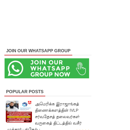
இடம்பெற
வுள்ள
தரம் 5
புலமைப்ப
ரிசில்
JOIN OUR WHATSAPP GROUP
பரீட்சை
தொடர்பில்
முக்கிய
அறிவிப்பு!
POPULAR POSTS
நாடாளும
அமெரிக்க இராஜாங்கத்
ன்ற
திணைக்களத்தின் IVLP
உறுப்பின
சர்வதேசத் தலைவர்கள்
வருகைத் திட்டத்தில் வசீர்
ர்களின்
முக்தார் பங்கேற்பு.