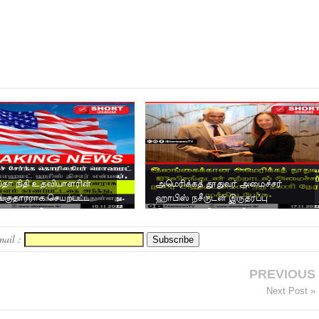
தா நிதி உதவியாளரின்
அமெரிக்கத் தூதுவர் அமைச்சர்
ங்குதாரராக செயற்பட்ட
ஹாபிஸ் நசீருடன் இருதரப்பு
ர்த்தகர் மொஹமட...
இணக்கப்பாடுகள் குறித்து ப...
mail :
PREVIOUS
Next Post »