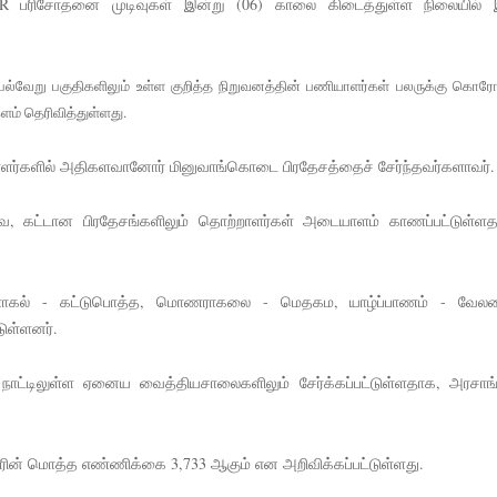
PCR பரிசோதனை முடிவுகள் இன்று (06) காலை கிடைத்துள்ள நிலையில் 
பல்வேறு பகுதிகளிலும் உள்ள குறித்த நிறுவனத்தின் பணியாளர்கள் பலருக்கு கொ
ம் தெரிவித்துள்ளது.
ளர்களில் அதிகளவானோர் மினுவாங்கொடை பிரதேசத்தைச் சேர்ந்தவர்களாவர்.
வை, கட்டான பிரதேசங்களிலும் தொற்றாளர்கள் அடையாளம் காணப்பட்டுள்ளத
 குருணாகல் - கட்டுபொத்த, மொணராகலை - மெதகம, யாழ்ப்பாணம் - வே
ுள்ளனர்.
நாட்டிலுள்ள ஏனைய வைத்தியசாலைகளிலும் சேர்க்கப்பட்டுள்ளதாக, அரசாங்
ரின் மொத்த எண்ணிக்கை 3,733 ஆகும் என அறிவிக்கப்பட்டுள்ளது.