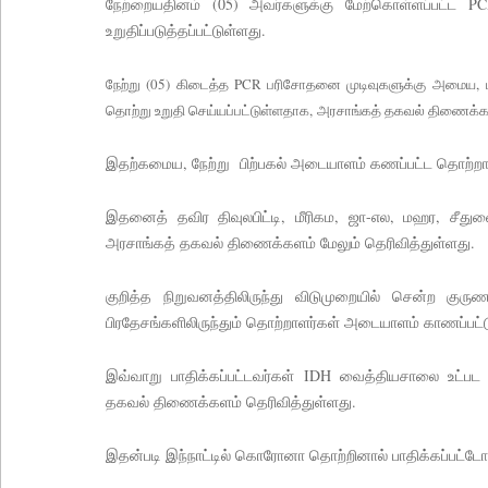
நேற்றையதினம் (05) அவர்களுக்கு மேற்கொள்ளப்பட்ட 
உறுதிப்படுத்தப்பட்டுள்ளது.
நேற்று (05) கிடைத்த PCR பரிசோதனை முடிவுகளுக்கு அமைய,
தொற்று உறுதி செய்யப்பட்டுள்ளதாக,
அரசாங்கத் தகவல் திணைக்கள
இதற்கமைய, நேற்று பிற்பகல் அடையாளம் கணப்பட்ட தொற்றா
இதனைத் தவிர திவுலபிட்டி, மீரிகம, ஜா-எல, மஹர, சீது
அரசாங்கத் தகவல் திணைக்களம் மேலும் தெரிவித்துள்ளது.
குறித்த நிறுவனத்திலிருந்து விடுமுறையில் சென்ற
பிரதேசங்களிலிருந்தும் தொற்றாளர்கள் அடையாளம் காணப்பட்ட
இவ்வாறு பாதிக்கப்பட்டவர்கள் IDH வைத்தியசாலை உட்பட 
தகவல் திணைக்களம் தெரிவித்துள்ளது.
இதன்படி இந்நாட்டில் கொரோனா தொற்றினால் பாதிக்கப்பட்டோ