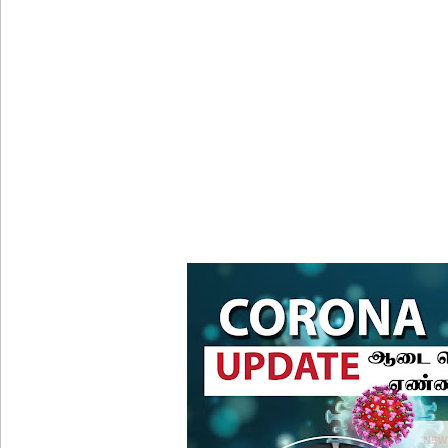
துபாயில் வினோதம்: பிரபல மனித ரோபோவுக்கு திர
இலஞ்ச ஆணைக்குழுவில் ஆஜரான அகில விராஜ்!
சஷீந்திர ராஜபக்ஷவின் வழக்கு விசாரணை செப்டம்பர்
ஆசன பட்டி பொருத்துவதற்கான கால அவகாசம் நீடிப
சாகரவின் சர்ச்சைக் கருத்துக்கு உடனடி விசாரண
உயிர்த்த ஞாயிறு தாக்குதலைத் திட்டமிட்டவர்களும் சட்
வளிமண்டலவியல் திணைக்களத்தின் எச்சரிக்கை!
சிறைகளும் குற்றவாளிகளும் அற்ற முன்மாதிரி நாட
சீரற்ற வானிலையால் 16 ஆயிரத்திற்கும் அதிகமானோரு