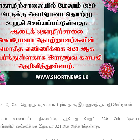
கொரோனோ தொற்றுக்கு உள்ளாகியுள்ளதாக, இராணுவத் தளபதி லெப்டினன்ட்
ளம் காணப்பட்ட நிலையில்,
தற்போது மேலும் 220 பேர் அடையா
ர்களின் எண்ணிக்கை இதுவரை 321 ஆக அதிகரித்துள்ளது.