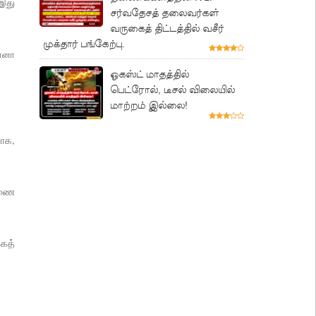
இது
சர்வதேசத் தலைவர்கள்
வருகைத் திட்டத்தில் வசீர்
முக்தார் பங்கேற்பு.
ரோனா
ஓகஸ்ட் மாதத்தில்
பெட்ரோல், டீசல் விலையில்
மாற்றம் இல்லை!
ாக,
லணை
கத்