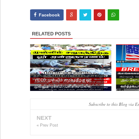
Facebook
RELATED POSTS
VIDEO: முஸ்லிம் சமூகத்திற்கு ஓர்
அல்-கொய்
முன்னுதாரணம் - பள்ளிவாயலில்
வர்த்தக ப
நடத்தப்படும் பாடசால...
இலங்கை வ
Subscribe to this Blog via E
NEXT
« Prev Post