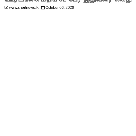
கடிதம்!
www.shortnews.lk
October 06, 2020
இரு
ஆண்டுக
ள் இலக்கு
நிர்ணயிக்
கப்பட்ட
டெங்கு
ஒழிப்பு
வேலைத்
திட்டம் -
அமைச்சர்
நளிந்த
ஜயதிஸ்ஸ!