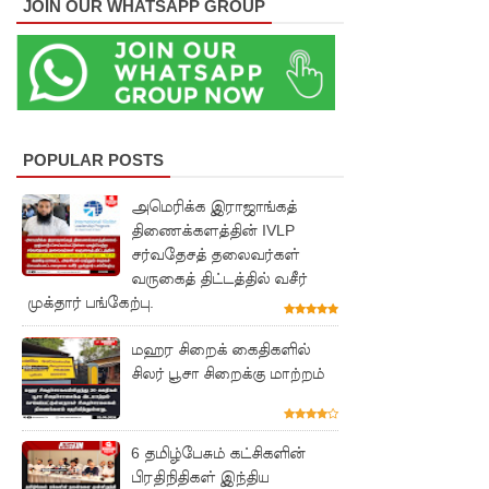
JOIN OUR WHATSAPP GROUP
பரீட்சைக்
காலத்தில்
இடர்கள்
ஏற்பட்டா
POPULAR POSTS
ல்
அறிவிக்க
அமெரிக்க இராஜாங்கத்
திணைக்களத்தின் IVLP
5
சர்வதேசத் தலைவர்கள்
வருகைத் திட்டத்தில் வசீர்
தொலை
முக்தார் பங்கேற்பு.
பேசி
மஹர சிறைக் கைதிகளில்
இலக்கங்க
சிலர் பூசா சிறைக்கு மாற்றம்
ள்!
தாயகம்
6 தமிழ்பேசும் கட்சிகளின்
திரும்புவத
பிரதிநிதிகள் இந்திய