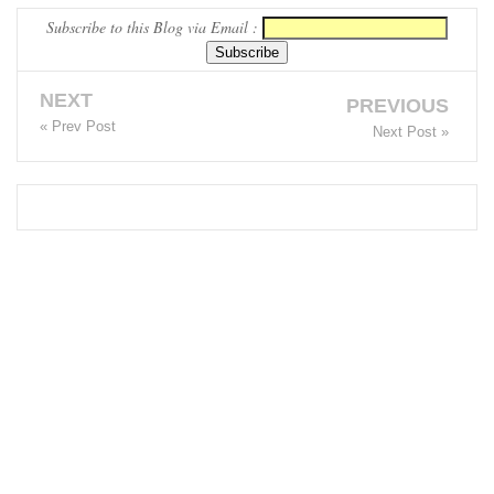
Subscribe to this Blog via Email :
தொண்டர்
களையும்
NEXT
PREVIOUS
உள்வாங்க
« Prev Post
Next Post »
வும் -
உதுமா
லெப்பை
MP!
விலங்குக
ள், தேசிய
நீர்
வழங்கல்
வடிகால்
சபை