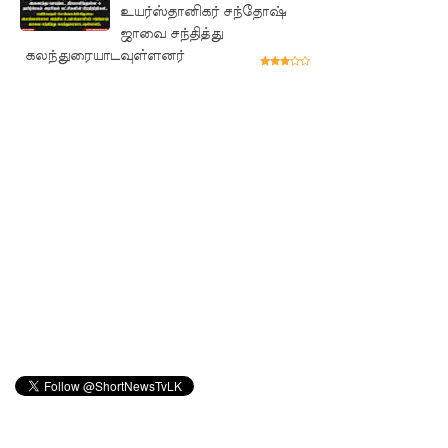
உயர்ஸ்தானிகர் சந்தோஷ்
ற்கு ஷேக்
ஜாவை சந்தித்து
ஹசீனா
கலந்துரையாடவுள்ளனர்
தயார்! -
பங்களா
தேஷில்
மீண்டும்
பதற்றம்!
லாஃப்ஸ்
எரிவாயு
விலையிலு
ம்
மாற்றமில்
லை!