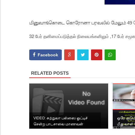
மினுவாங்கொடை கொரோனா பரவலில் மேலும் 49 பேர்
32 பேர் தனிமைப்படுத்தல் நிலையங்களிலும் ,17 பேர் சமூகத
Facebook
RELATED POSTS
VIDEO: சுற்றுலா பஸ்ஸை ஓட்டிச்
ஒரே குடும
சென்ற பாடசாலை மாணவன்
மீது வாள் 
மூன்றரை வ