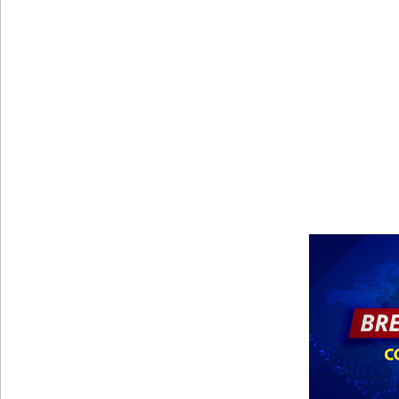
தாயகம் திரும்புவதற்கு ஷேக் ஹசீனா தயார்! - பங்கள
லாஃப்ஸ் எரிவாயு விலையிலும் மாற்றமில்லை!
பாகுபாடற்ற சேவையே தரமான அறிவியலின் அடித்தளம
நீர்கொழும்பு சிறை வன்முறை தொடர்பான அறிக்கை 
கட்டார் சாரிட்டியினால் களுத்துறை முஸ்லிம் மத்தி
கட்டிடம் திறப்பு!
சாகரவின் சர்ச்சை கருத்து தொடர்பில் நீதிமன்றில் 
டெங்குவால் உயிரிழந்தவர்களின் எண்ணிக்கை அதிகரி
பள்ளஞ்சேனை சிறையில் பதற்றம்: கைதிகள் கூரையி