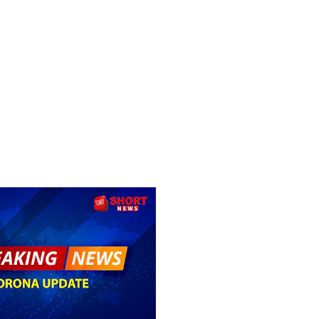
ாதேஷில் மீண்டும் பதற்றம்!
ாகும் - பிரதமர்!
ஜனாதிபதியிடம்!
ய கல்லூரியில் நிர்மாணிக்கப்பட்ட நவீன விஞ்ஞான ஆய்வகக்
விடயங்களை சமர்ப்பித்த பொலிஸார்!
ப்பு!
ல் ஏறி போராட்டம்