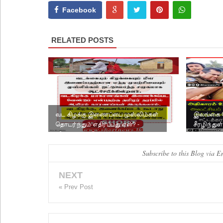
Facebook
RELATED POSTS
வட கிழக்கு இணைப்பை முஸ்லிம்கள்
இலங்கை 
தொடர்ந்தும் எதிர்ப்பது ஏன்? -
சீரழிந்துள
விளக்கக் கட்டுரை.
சங்கத் த
Subscribe to this Blog via E
NEXT
« Prev Post