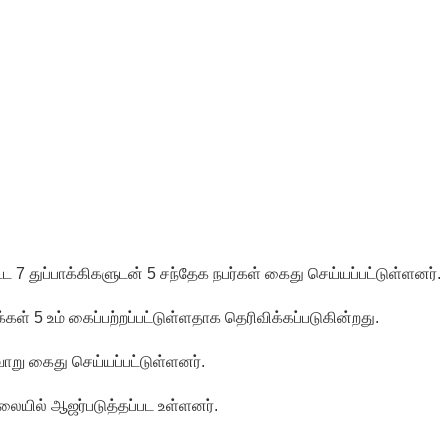
ாகும் - பிரதமர்!
ஜனாதிபதியிடம்!
ய கல்லூரியில் நிர்மாணிக்கப்பட்ட நவீன விஞ்ஞான ஆய்வகக்
விடயங்களை சமர்ப்பித்த பொலிஸார்!
ப்பு!
 நீர் வெட்டு!
பட்ட 7 துப்பாக்கிகளுடன் 5 சந்தேக நபர்கள் கைது செய்யப்பட்டுள்ளனர்.
து!
் 5 உம் கைப்பற்றப்பட்டுள்ளதாக தெரிவிக்கப்படுகின்றது.
ாறு கைது செய்யப்பட்டுள்ளனர்.
ிலையில் ஆஜர்படுத்தப்பட உள்ளனர்.