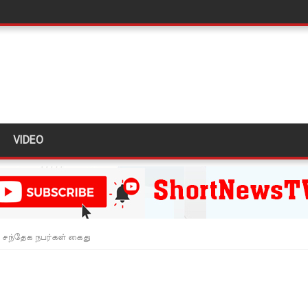
 - 11 பேர் காயம்!
ிதம்!
ழிப்பு வேலைத்திட்டம் - அமைச்சர் நளிந்த ஜயதிஸ்ஸ!
VIDEO
!
ுறையீட்டு விசாரணை செப்டம்பர் 23 வரை ஒத்திவைப்பு!
டர்களையும் உள்வாங்கவும் - உதுமா லெப்பை MP!
டமூலங்கள் நிறைவேற்றம்!
5 சந்தேக நபர்கள் கைது
மாறு உத்தரவு!
்க 5 தொலைபேசி இலக்கங்கள்!
ாதேஷில் மீண்டும் பதற்றம்!