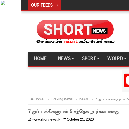
OUR FEEDS
புதிய மெகசின் சிறைச்சாலையில் நேற்று அமைதியின்மை
குருவிட்ட சிறை மோதலில் இருவர் பலி!
குருவிட்ட சிறைச்சாலையில் அமைதியின்மை!
மீனவர்கள் விடுதலை கோரி ஜெய்சங்கருக்கு விஜய் கட
இரு ஆண்டுகள் இலக்கு நிர்ணயிக்கப்பட்ட டெங்கு ஒ
HOME
NEWS
SPORT
WOLRD
முழுமையான கட்டுப்பாட்டுக்குள் வந்த மெகசின் சிறை
ஹிருணிகாவின் சிறைத் தண்டனைக்கு எதிரான மேல்ம
சுகாதார உதவியாளர் நியமனங்களில் சுகாதார தொண்
விலங்குகள், தேசிய நீர் வழங்கல் வடிகால் சபை சட்
Home
Braking news
news
7 துப்பாக்கிகளுடன் 
146 சட்டவிரோத சூதாட்ட இணையதளங்களை முடக்கு
7 துப்பாக்கிகளுடன் 5 சந்தேக நபர்கள் கைது
பரீட்சைக் காலத்தில் இடர்கள் ஏற்பட்டால் அறிவிக
www.shortnews.lk
October 25, 2020
தாயகம் திரும்புவதற்கு ஷேக் ஹசீனா தயார்! - பங்கள