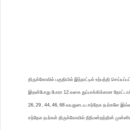
லாஃப்ஸ் எரிவாயு விலையிலும் மாற்றமில்லை!
பாகுபாடற்ற சேவையே தரமான அறிவியலின் அடித்தளம
நீர்கொழும்பு சிறை வன்முறை தொடர்பான அறிக்கை 
கட்டார் சாரிட்டியினால் களுத்துறை முஸ்லிம் மத்தி
கட்டிடம் திறப்பு!
சாகரவின் சர்ச்சை கருத்து தொடர்பில் நீதிமன்றில் 
டெங்குவால் உயிரிழந்தவர்களின் எண்ணிக்கை அதிகரி
வெள்ளவத்தை மற்றும் பாமன்கடையில் 07 மணித்தியால
திருக்கோவில் பகுதியில் இந்நாட்டில் உற்பத்தி செய்யப்
குருவிட்ட சிறையின் பதற்றம் கட்டுப்பாட்டுக்குள் வந்த
இதன்போது போரா 12 வகை துப்பாக்கிக்கான தோட்டாக்கள
26, 29 , 44, 46, 68 வயதுடைய சந்தேக நபர்களே இவ்வ
சந்தேக நபர்கள் திருக்கோவில் நீதிமன்றத்தின் முன்ன