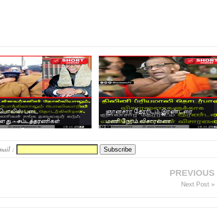
பொலிஸ் படை
ஞானசார தேரரிடம் இரண்டரை
்ளது. - சட்டத்தரணிகள்
மணி நேரம் விசாரணை.
லைவர் கடும் கண்டனம்.
mail :
PREVIOUS
Next Post »