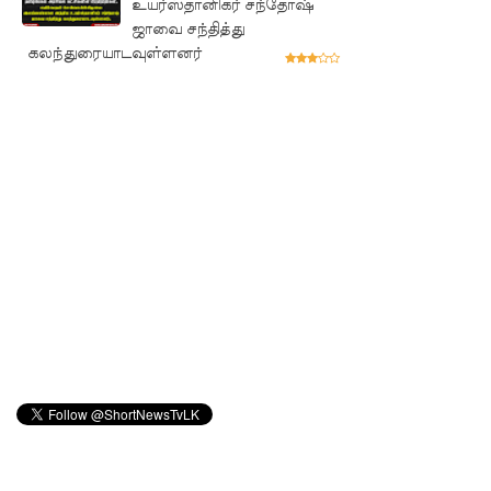
உயர்ஸ்தானிகர் சந்தோஷ்
உயிரிழந்த
ஜாவை சந்தித்து
வர்களின்
கலந்துரையாடவுள்ளனர்
எண்ணிக்
கை
அதிகரிப்பு!
வெள்ளவ
த்தை
மற்றும்
பாமன்க
டையில் 07
மணித்தி
யால நீர்
வெட்டு!