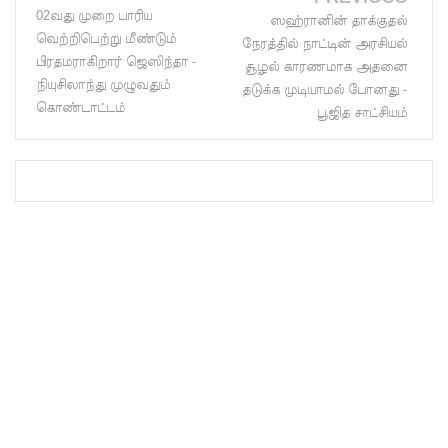
02வது முறை பாரிய
ஸஹ்ரானின் தாக்குதல்
மாகும் -
வெற்றிபெற்று மீண்டும்
நேரத்தில் நாட்டின் அரசியல்
பிரதமர்!
பிரதமராகிறார் ஜெஸிந்தா -
சூழல் காரணமாக அதனை
நியுசிலாந்து முழுவதும்
தடுக்க முடியாமல் போனது -
நீர்கொழு
கொண்டாட்டம்
பூஜித சாட்சியம்
ம்பு சிறை
வன்முறை
தொடர்பா
ன
அறிக்கை
ஜனாதிபதி
யிடம்!
கட்டார்
சாரிட்டியி
னால்