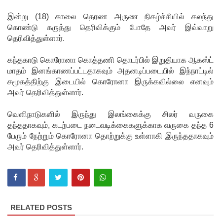
5
இன்று (18) காலை தெரண அருண நிகழ்ச்சியில் கலந்து
தொலை
கொண்டு கருத்து தெரிவிக்கும் போதே அவர் இவ்வாறு
பேசி
தெரிவித்துள்ளார்.
இலக்கங்க
கந்தகாடு கொரோனா கொத்தணி தொடர்பில் இறுதியாக ஆகஸ்ட்
ள்!
மாதம் இனங்காணப்பட்டதாகவும் அதனடிப்படையில் இந்நாட்டில்
சமூகத்திற்கு இடையில் கொரோனா இருக்கவில்லை எனவும்
தாயகம்
அவர் தெரிவித்துள்ளார்.
திரும்புவத
வௌிநாடுகளில் இருந்து இலங்கைக்கு சிலர் வருகை
ற்கு ஷேக்
தந்ததாகவும், கடற்படை நடைவடிக்கைகளுக்காக வருகை தந்த 6
பேரும் நேற்றும் கொரோனா தொற்றுக்கு உள்ளாகி இருந்ததாகவும்
ஹசீனா
அவர் தெரிவித்துள்ளார்.
தயார்! -
பங்களா
தேஷில்
மீண்டும்
RELATED POSTS
பதற்றம்!