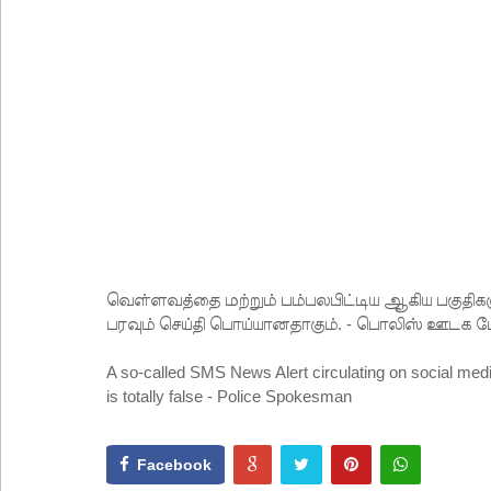
வெள்ளவத்தை மற்றும் பாமன்கடையில் 07 மணித்தியால
SLS தரமற்ற தலைக்கவசங்கள் விற்றவர்களுக்கு அபர
கொழும்பில் சட்டவிரோத மருந்துக் களஞ்சியம் முற்ற
ஓகஸ்ட் மாதத்திற்கான லிட்ரோ எரிவாயு விலையில் ம
பயிற்சி ஓட்டுநர் ( L பலகை) வாகனங்கள் அதிவேக 
இலங்கையின் பெரிய வெங்காயத் தேவையில் 10 வீதம் ம
நெடுந்தீவு கடற்பரப்பில் சிக்கிய 11 இந்திய மீனவர்கள் 
ஊழல் தடுப்பு சட்டமூலத்தில் மீண்டும் திருத்தம்!
வெள்ளவத்தை மற்றும் பம்பலபிட்டிய ஆகிய பகு
ஹிருணிகாவின் சிறைத் தண்டனைக்கு எதிரான மேல்ம
பரவும் செய்தி பொய்யானதாகும். - பொலிஸ் ஊடக பே
A so-called SMS News Alert circulating on social med
is totally false - Police Spokesman
Facebook