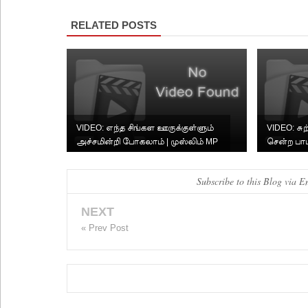
RELATED POSTS
VIDEO: எந்த சிங்கள ஊருக்குள்ளும்
VIDEO: சு
அச்சமின்றி போகலாம் | முஸ்லிம் MP
சென்ற ப
க்களுக்கு அக்க...
Subscribe to this Blog via E
NEXT
« Prev Post