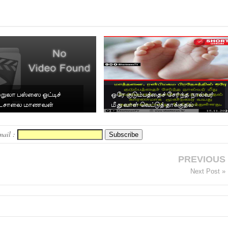
ற்றுலா பஸ்ஸை ஓட்டிச்
ஒரே குடும்பத்தைச் சேர்ந்த நால்வர்
ாடசாலை மாணவன்
மீது வாள் வெட்டுத் தாக்குதல் -
மூன்றரை வயது கு...
mail :
PREVIOUS
Next Post »