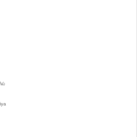
ல்
iya