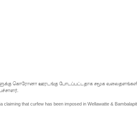
 நீர் வெட்டு!
ாதம்!
ுகை!
ாற்றமில்லை!
நெடுஞ்சாலையில் செல்ல தடை!
ட்டுமே உள்நாட்டு உற்பத்தி - வசந்த சமரசிங்க!
பாதுகாப்பாக மீட்பு
திகளுக்கு கொரோனா ஊரடங்கு போடப்பட்டதாக சமூக வலைதளங்களி
ுறையீட்டு விசாரணை செப்டம்பர் 23 வரை ஒத்திவைப்பு!
ச்சாளர்.
ia claiming that curfew has been imposed in Wellawatte & Bambalapit